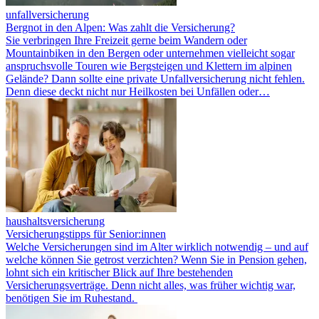
unfallversicherung
Bergnot in den Alpen: Was zahlt die Versicherung?
Sie verbringen Ihre Freizeit gerne beim Wandern oder
Mountainbiken in den Bergen oder unternehmen vielleicht sogar
anspruchsvolle Touren wie Bergsteigen und Klettern im alpinen
Gelände? Dann sollte eine private Unfallversicherung nicht fehlen.
Denn diese deckt nicht nur Heilkosten bei Unfällen oder…
haushaltsversicherung
Versicherungstipps für Senior:innen
Welche Versicherungen sind im Alter wirklich notwendig – und auf
welche können Sie getrost verzichten? Wenn Sie in Pension gehen,
lohnt sich ein kritischer Blick auf Ihre bestehenden
Versicherungsverträge. Denn nicht alles, was früher wichtig war,
benötigen Sie im Ruhestand.