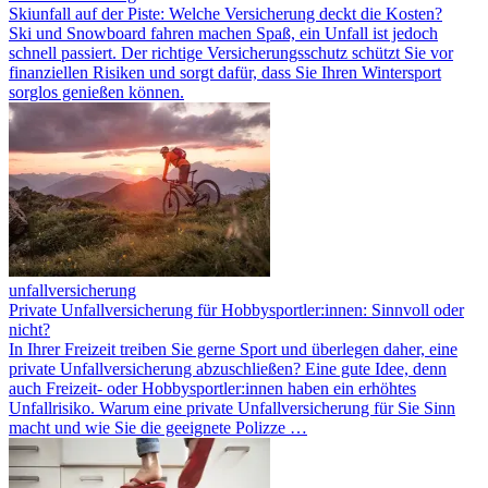
Skiunfall auf der Piste: Welche Versicherung deckt die Kosten?
Ski und Snowboard fahren machen Spaß, ein Unfall ist jedoch
schnell passiert. Der richtige Versicherungsschutz schützt Sie vor
finanziellen Risiken und sorgt dafür, dass Sie Ihren Wintersport
sorglos genießen können.
unfallversicherung
Private Unfallversicherung für Hobbysportler:innen: Sinnvoll oder
nicht?
In Ihrer Freizeit treiben Sie gerne Sport und überlegen daher, eine
private Unfallversicherung abzuschließen? Eine gute Idee, denn
auch Freizeit- oder Hobbysportler:innen haben ein erhöhtes
Unfallrisiko. Warum eine private Unfallversicherung für Sie Sinn
macht und wie Sie die geeignete Polizze …