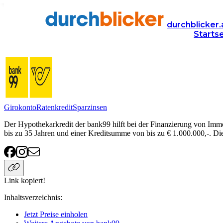
Anbieter
Finanzen
immokredit
bank99
durchblicker.
Starts
bank99 Immokredit
Girokonto
Ratenkredit
Sparzinsen
Der Hypothekarkredit der bank99 hilft bei der Finanzierung von Immo
bis zu 35 Jahren und einer Kreditsumme von bis zu € 1.000.000,-. Di
Link kopiert!
Inhaltsverzeichnis
:
Jetzt Preise einholen