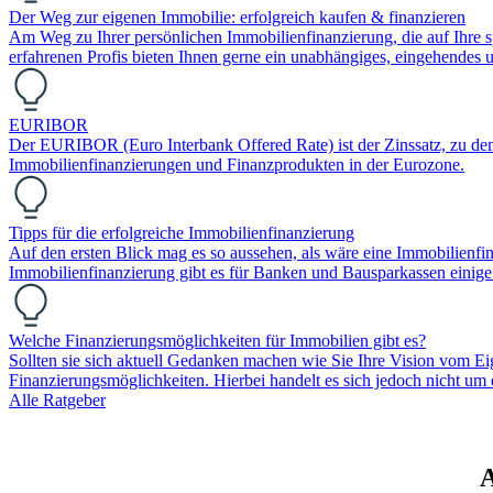
Der Weg zur eigenen Immobilie: erfolgreich kaufen & finanzieren
Am Weg zu Ihrer persönlichen Immobilienfinanzierung, die auf Ihre sp
erfahrenen Profis bieten Ihnen gerne ein unabhängiges, eingehendes
EURIBOR
Der EURIBOR (Euro Interbank Offered Rate) ist der Zinssatz, zu dem Ba
Immobilienfinanzierungen und Finanzprodukten in der Eurozone.
Tipps für die erfolgreiche Immobilienfinanzierung
Auf den ersten Blick mag es so aussehen, als wäre eine Immobilienfin
Immobilienfinanzierung gibt es für Banken und Bausparkassen einige
Welche Finanzierungsmöglichkeiten für Immobilien gibt es?
Sollten sie sich aktuell Gedanken machen wie Sie Ihre Vision vom Eig
Finanzierungsmöglichkeiten. Hierbei handelt es sich jedoch nicht u
Alle Ratgeber
A