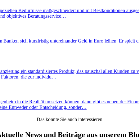
eziellen Bedürfnisse maßgeschneidert und mit Bestkonditionen ausgestalt
 und objektives Beratungsservice…
nken sich kurzfristig untereinander Geld in Euro leihen. Er spielt ein
anzierung ein standardisiertes Produkt, das pauschal allen Kunden zu 
 Faktoren, die zur individu…
enheim in die Realität umsetzen können, dann gibt es neben der Finanzi
m eine Entweder-oder-Entscheidung, sonder…
Das könnte Sie auch interessieren
ktuelle News und Beiträge aus unserem Bl