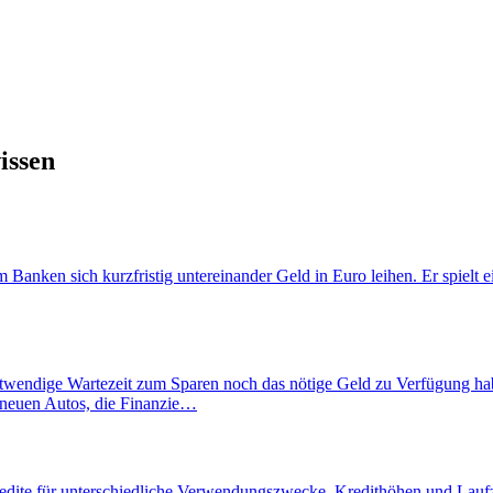
issen
nken sich kurzfristig untereinander Geld in Euro leihen. Er spielt ein
otwendige Wartezeit zum Sparen noch das nötige Geld zu Verfügung habe
es neuen Autos, die Finanzie…
Kredite für unterschiedliche Verwendungszwecke, Kredithöhen und Lauf