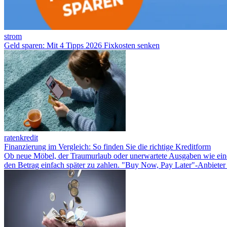
strom
Geld sparen: Mit 4 Tipps 2026 Fixkosten senken
ratenkredit
Finanzierung im Vergleich: So finden Sie die richtige Kreditform
Ob neue Möbel, der Traumurlaub oder unerwartete Ausgaben wie eine 
den Betrag einfach später zu zahlen. "Buy Now, Pay Later"-Anbieter