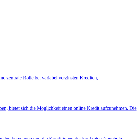
e zentrale Rolle bei variabel verzinsten Krediten,
n, bietet sich die Möglichkeit einen online Kredit aufzunehmen. Die
zeiten berechnen und die Konditionen der konkreten Angebote