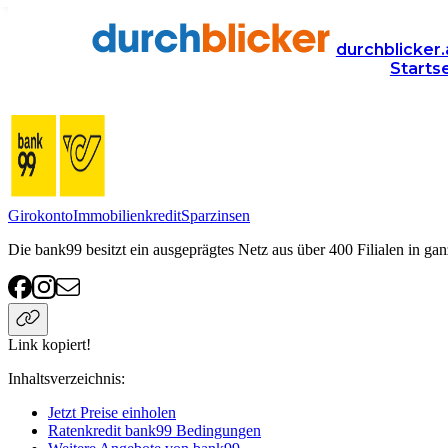
Anbieter
Finanzen
ratenkredit
bank99
durchblicker.
Starts
bank99 Ratenkredit
Girokonto
Immobilienkredit
Sparzinsen
Die bank99 besitzt ein ausgeprägtes Netz aus über 400 Filialen in gan
Link kopiert!
Inhaltsverzeichnis
:
Jetzt Preise einholen
Ratenkredit bank99 Bedingungen