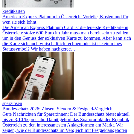
kreditkarten
American Express Platinum in Österreich: Vorteile, Kosten und für
wen sie sich lohnt
Die American Express Platinum Card ist die teuerste Kreditkarte in
Österreich: stolze 690 Euro im Jahr muss man bereit sein zu zahlen,
um in den Genuss der exklusiven Karte zu kommen. Aber kann sich
die Karte sich auch wirtschaftlich rechnen oder ist sie ein reines
Statussymbol? Wir haben nachgerec…
sparzinsen
Bundesschatz 2026: Zinsen, Steuern & Festgeld-Vergleich
Gute Nachrichten für Sparer:innen: Der Bundesschatz bietet aktuell
bis zu 3,10 % pro Jahr. Damit gehört das Sparprodukt der Republik
Österreich zu den interessantesten Anlageformen am Markt. Wir
zeigen, wie der Bundesschatz im Vergleich mit Festgeldangeboten