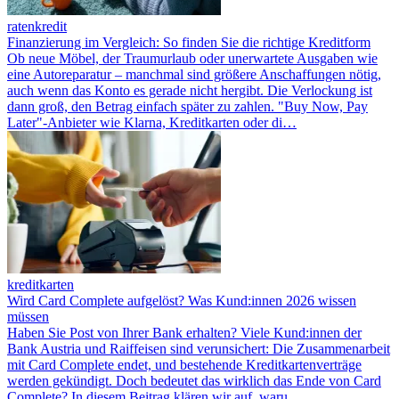
ratenkredit
Finanzierung im Vergleich: So finden Sie die richtige Kreditform
Ob neue Möbel, der Traumurlaub oder unerwartete Ausgaben wie
eine Autoreparatur – manchmal sind größere Anschaffungen nötig,
auch wenn das Konto es gerade nicht hergibt. Die Verlockung ist
dann groß, den Betrag einfach später zu zahlen. "Buy Now, Pay
Later"-Anbieter wie Klarna, Kreditkarten oder di…
kreditkarten
Wird Card Complete aufgelöst? Was Kund:innen 2026 wissen
müssen
Haben Sie Post von Ihrer Bank erhalten? Viele Kund:innen der
Bank Austria und Raiffeisen sind verunsichert: Die Zusammenarbeit
mit Card Complete endet, und bestehende Kreditkartenverträge
werden gekündigt. Doch bedeutet das wirklich das Ende von Card
Complete? In diesem Beitrag klären wir auf, waru…