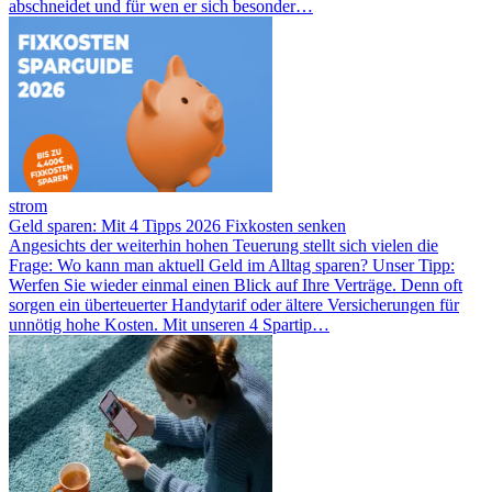
abschneidet und für wen er sich besonder…
strom
Geld sparen: Mit 4 Tipps 2026 Fixkosten senken
Angesichts der weiterhin hohen Teuerung stellt sich vielen die
Frage: Wo kann man aktuell Geld im Alltag sparen? Unser Tipp:
Werfen Sie wieder einmal einen Blick auf Ihre Verträge. Denn oft
sorgen ein überteuerter Handytarif oder ältere Versicherungen für
unnötig hohe Kosten. Mit unseren 4 Spartip…