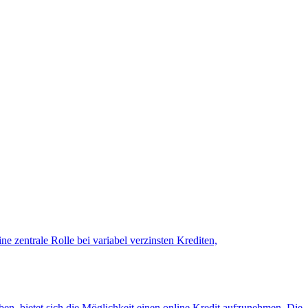
e zentrale Rolle bei variabel verzinsten Krediten,
n, bietet sich die Möglichkeit einen online Kredit aufzunehmen. Die