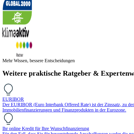
Mehr Wissen, bessere Entscheidungen
Weitere praktische Ratgeber & Expertenw
EURIBOR
Der EURIBOR (Euro Interbank Offered Rate) ist der Zinssatz, zu dem Ba
Immobilienfinanzierungen und Finanzprodukten in der Eurozone.
Ihr online Kredit für Ihre Wunschfinanzierung
Für den Fall, dass Sie für bevorstehende Anschaffungen weder die n