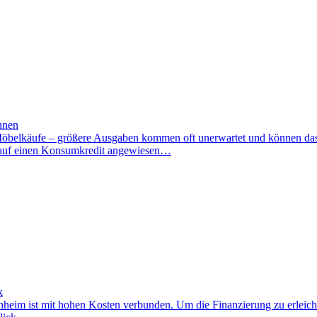
nnen
öbelkäufe – größere Ausgaben kommen oft unerwartet und können das H
en auf einen Konsumkredit angewiesen…
k
im ist mit hohen Kosten verbunden. Um die Finanzierung zu erleicht