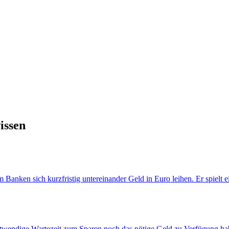
issen
nken sich kurzfristig untereinander Geld in Euro leihen. Er spielt ein
otwendige Wartezeit zum Sparen noch das nötige Geld zu Verfügung habe