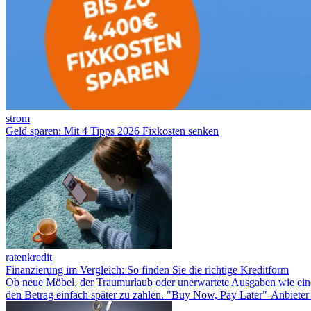
strom
Geld sparen: Mit 4 Tipps 2026 Fixkosten senken
ratenkredit
Finanzierung im Vergleich: So finden Sie die richtige Kreditform
Ob neue Möbel, der Traumurlaub oder unerwartete Ausgaben wie eine 
den Betrag einfach später zu zahlen. "Buy Now, Pay Later"-Anbieter