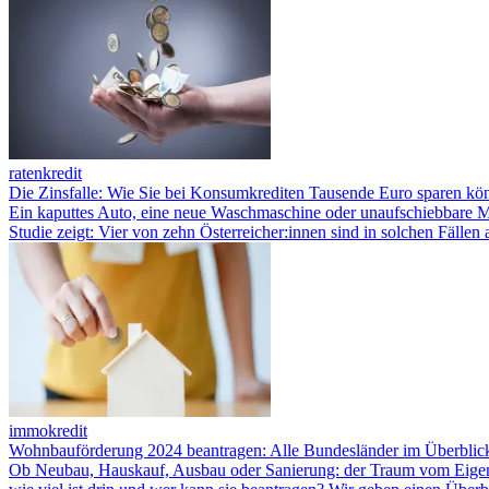
ratenkredit
Die Zinsfalle: Wie Sie bei Konsumkrediten Tausende Euro sparen kö
Ein kaputtes Auto, eine neue Waschmaschine oder unaufschiebbare M
Studie zeigt: Vier von zehn Österreicher:innen sind in solchen Fäll
immokredit
Wohnbauförderung 2024 beantragen: Alle Bundesländer im Überblic
Ob Neubau, Hauskauf, Ausbau oder Sanierung: der Traum vom Eigenhe