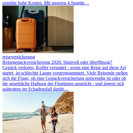
unnötig hohe Kosten. Mit unseren 4 Spartip…
reiseversicherung
Reisegepäckversicherung 2026: Sinnvoll oder überflüssig?
Gepäck verloren, Koffer verspätet - wenn eine Reise auf diese Art
startet, ist schlechte Laune vorprogrammiert. Viele Reisende stellen
sich die Frage, ob eine Gepäckversicherung notwendig ist oder ob
die gesetzliche Haftung der Fluglinien ausreicht - und ärgern sich
spätestens im Schadensfall darüb…