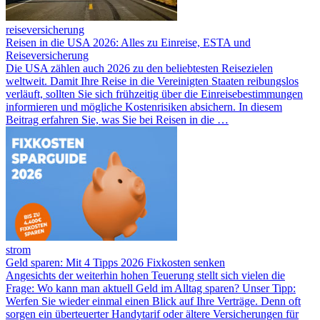
reiseversicherung
Reisen in die USA 2026: Alles zu Einreise, ESTA und
Reiseversicherung
Die USA zählen auch 2026 zu den beliebtesten Reisezielen
weltweit. Damit Ihre Reise in die Vereinigten Staaten reibungslos
verläuft, sollten Sie sich frühzeitig über die Einreisebestimmungen
informieren und mögliche Kostenrisiken absichern. In diesem
Beitrag erfahren Sie, was Sie bei Reisen in die …
strom
Geld sparen: Mit 4 Tipps 2026 Fixkosten senken
Angesichts der weiterhin hohen Teuerung stellt sich vielen die
Frage: Wo kann man aktuell Geld im Alltag sparen? Unser Tipp:
Werfen Sie wieder einmal einen Blick auf Ihre Verträge. Denn oft
sorgen ein überteuerter Handytarif oder ältere Versicherungen für