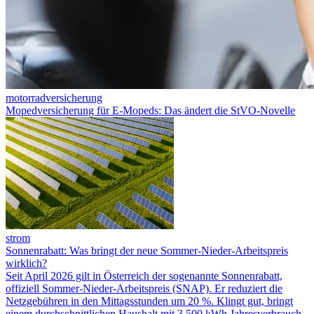
motorradversicherung
Mopedversicherung für E-Mopeds: Das ändert die StVO-Novelle
strom
Sonnenrabatt: Was bringt der neue Sommer-Nieder-Arbeitspreis
wirklich?
Seit April 2026 gilt in Österreich der sogenannte Sonnenrabatt,
offiziell Sommer-Nieder-Arbeitspreis (SNAP). Er reduziert die
Netzgebühren in den Mittagsstunden um 20 %. Klingt gut, bringt
einem durchschnittlichen Haushalt mit 3.500 kWh Jahresverbrauch