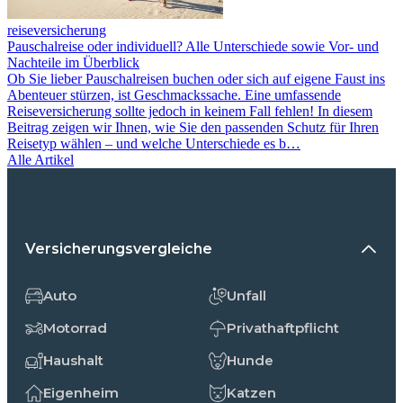
reiseversicherung
Pauschalreise oder individuell? Alle Unterschiede sowie Vor- und
Nachteile im Überblick
Ob Sie lieber Pauschalreisen buchen oder sich auf eigene Faust ins
Abenteuer stürzen, ist Geschmackssache. Eine umfassende
Reiseversicherung sollte jedoch in keinem Fall fehlen! In diesem
Beitrag zeigen wir Ihnen, wie Sie den passenden Schutz für Ihren
Reisetyp wählen – und welche Unterschiede es b…
Alle Artikel
Versicherungsvergleiche
Auto
Unfall
Motorrad
Privathaftpflicht
Haushalt
Hunde
Eigenheim
Katzen