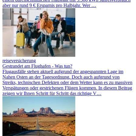
aber nur rund 9 € Ersparnis pro Halbjahr. Wer …
reiseversicherung
Gestrandet am Flughafen - Was tun?
Flugausfälle stehen aktuell aufgrund der angespannten Lage im
Nahen Osten an der Tagesordnung. Doch auch aufgrund von
Streiks, technischen Defekten oder dem Wetter kann es zu massiven
Verspätungen oder gestrichenen Flügen kommen. In diesem Beitrag
zeigen wir Ihnen Schritt für Schritt das richtige V…