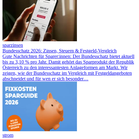
sparzinsen
Bundesschatz 2026: Zinsen, Steuern & Festgeld-Vergleich
Gute Nachrichten für Sparer:innen: Der Bundesschatz bietet aktuell
bis zu 3,10 % pro Jahr. Damit gehört das Sparprodukt der Republik
Österreich zu den interessantesten Anlageformen am Markt. Wir
zeigen, wie der Bundesschatz im Vergleich mit Festgeldangeboten
abschneidet und für wen er sich besonder…
strom