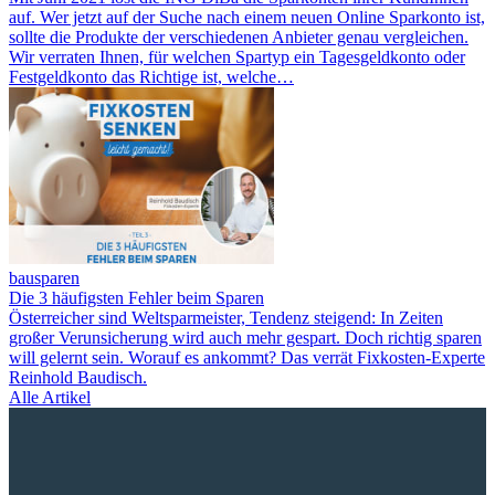
auf. Wer jetzt auf der Suche nach einem neuen Online Sparkonto ist,
sollte die Produkte der verschiedenen Anbieter genau vergleichen.
Wir verraten Ihnen, für welchen Spartyp ein Tagesgeldkonto oder
Festgeldkonto das Richtige ist, welche…
bausparen
Die 3 häufigsten Fehler beim Sparen
Österreicher sind Weltsparmeister, Tendenz steigend: In Zeiten
großer Verunsicherung wird auch mehr gespart. Doch richtig sparen
will gelernt sein. Worauf es ankommt? Das verrät Fixkosten-Experte
Reinhold Baudisch.
Alle Artikel