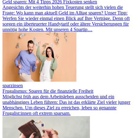
Geld sparen: Mit 4 Tipps 2026 Fixkosten senken
Angesichts der weiterhin hohen Teuerung stellt sich vielen die
Frage: Wo kann man aktuell Geld im Alltag sparen? Unser Tipp:
Werfen Sie wieder einmal einen Blick auf Ihre Verträge. Denn oft
sorgen ein überteuerter Handytarif oder ältere Versicherungen für
unnötig hohe Kosten. Mit unseren 4 Spartip…
sparzinsen
Frugalismus: Sparen für die finanzielle Freiheit
Möglichst früh aus dem Arbeitsleben ausscheiden und ein
unabhängiges Leben führen: Das ist das erklärte Ziel vieler junger
Menschen. Um dieses Ziel zu erreichen, leben so genannte
Frugalist:innen oft extrem sparsam.