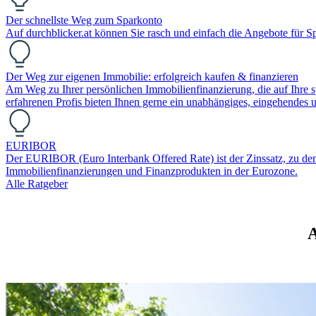
Der schnellste Weg zum Sparkonto
Auf durchblicker.at können Sie rasch und einfach die Angebote für S
Der Weg zur eigenen Immobilie: erfolgreich kaufen & finanzieren
Am Weg zu Ihrer persönlichen Immobilienfinanzierung, die auf Ihre sp
erfahrenen Profis bieten Ihnen gerne ein unabhängiges, eingehendes
EURIBOR
Der EURIBOR (Euro Interbank Offered Rate) ist der Zinssatz, zu dem Ba
Immobilienfinanzierungen und Finanzprodukten in der Eurozone.
Alle Ratgeber
A