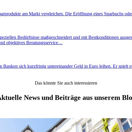
parprodukte am Markt vergleichen. Die Eröffnung eines Sparbuchs oder 
eziellen Bedürfnisse maßgeschneidert und mit Bestkonditionen ausgestalt
 und objektives Beratungsservice…
nken sich kurzfristig untereinander Geld in Euro leihen. Er spielt ein
Das könnte Sie auch interessieren
ktuelle News und Beiträge aus unserem Bl