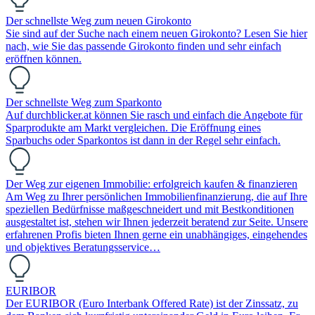
Der schnellste Weg zum neuen Girokonto
Sie sind auf der Suche nach einem neuen Girokonto? Lesen Sie hier
nach, wie Sie das passende Girokonto finden und sehr einfach
eröffnen können.
Der schnellste Weg zum Sparkonto
Auf durchblicker.at können Sie rasch und einfach die Angebote für
Sparprodukte am Markt vergleichen. Die Eröffnung eines
Sparbuchs oder Sparkontos ist dann in der Regel sehr einfach.
Der Weg zur eigenen Immobilie: erfolgreich kaufen & finanzieren
Am Weg zu Ihrer persönlichen Immobilienfinanzierung, die auf Ihre
speziellen Bedürfnisse maßgeschneidert und mit Bestkonditionen
ausgestaltet ist, stehen wir Ihnen jederzeit beratend zur Seite. Unsere
erfahrenen Profis bieten Ihnen gerne ein unabhängiges, eingehendes
und objektives Beratungsservice…
EURIBOR
Der EURIBOR (Euro Interbank Offered Rate) ist der Zinssatz, zu