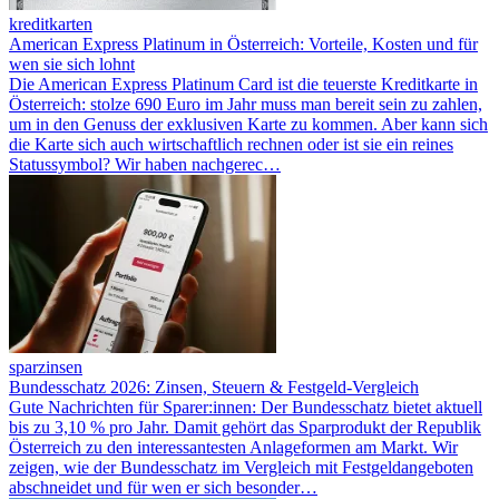
kreditkarten
American Express Platinum in Österreich: Vorteile, Kosten und für
wen sie sich lohnt
Die American Express Platinum Card ist die teuerste Kreditkarte in
Österreich: stolze 690 Euro im Jahr muss man bereit sein zu zahlen,
um in den Genuss der exklusiven Karte zu kommen. Aber kann sich
die Karte sich auch wirtschaftlich rechnen oder ist sie ein reines
Statussymbol? Wir haben nachgerec…
sparzinsen
Bundesschatz 2026: Zinsen, Steuern & Festgeld-Vergleich
Gute Nachrichten für Sparer:innen: Der Bundesschatz bietet aktuell
bis zu 3,10 % pro Jahr. Damit gehört das Sparprodukt der Republik
Österreich zu den interessantesten Anlageformen am Markt. Wir
zeigen, wie der Bundesschatz im Vergleich mit Festgeldangeboten
abschneidet und für wen er sich besonder…