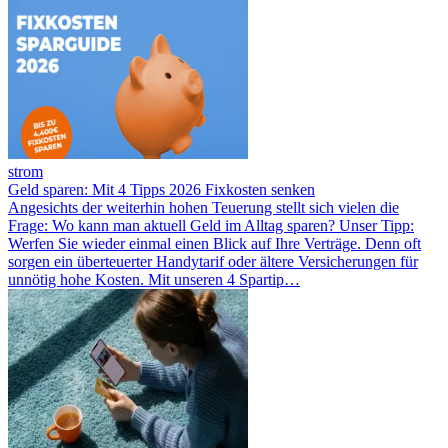
strom
Geld sparen: Mit 4 Tipps 2026 Fixkosten senken
Angesichts der weiterhin hohen Teuerung stellt sich vielen die
Frage: Wo kann man aktuell Geld im Alltag sparen? Unser Tipp:
Werfen Sie wieder einmal einen Blick auf Ihre Verträge. Denn oft
sorgen ein überteuerter Handytarif oder ältere Versicherungen für
unnötig hohe Kosten. Mit unseren 4 Spartip…