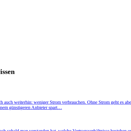
issen
ich auch weiterhin: weniger Strom verbrauchen. Ohne Strom geht es aber
einem günstigeren Anbieter spart…
h sobald man verstanden hat, welche Vertragsverhältnisse bestehen un