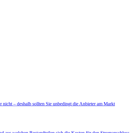
 nicht – deshalb sollten Sie unbedingt die Anbieter am Markt
d aus welchen Bestandteilen sich die Kosten für den Stromanschluss