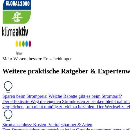
Mehr Wissen, bessere Entscheidungen
Weitere praktische Ratgeber & Expertenw
Sparen beim Strompreis: Welche Rabatte gibt es beim Stromtarif?
Der effektivste Weg die eigenen Stromkosten zu senken bleibt natürl
vergleichen , um nicht unnötig zu viel zu bezahlen. Der Wechsel zu 
Stromanschluss: Kosten, Vertragspartner & Arten
Den Stromanschluss zu verstehen ist im Grunde genommen ganz einfac