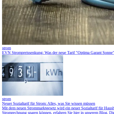
strom
EVN Strompreissenkung: Was der neue Tarif "Optima Garant Sonne" 
strom
Neuer Sozialtarif für Strom: Alles, was Sie wissen müssen
Mit dem neuen Strommarktgesetz wird ein neuer Sozialtarif für Hausha
Stromrechnung sparen können, erfahren Sie hier in unserem Blog. Di