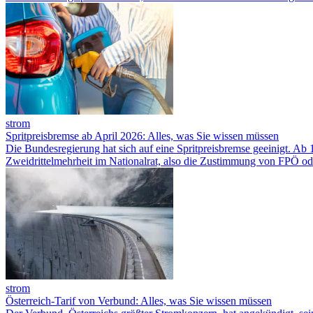
strom
Spritpreisbremse ab April 2026: Alles, was Sie wissen müssen
Die Bundesregierung hat sich auf eine Spritpreisbremse geeinigt. Ab 1
Zweidrittelmehrheit im Nationalrat, also die Zustimmung von FPÖ od
strom
Österreich-Tarif von Verbund: Alles, was Sie wissen müssen