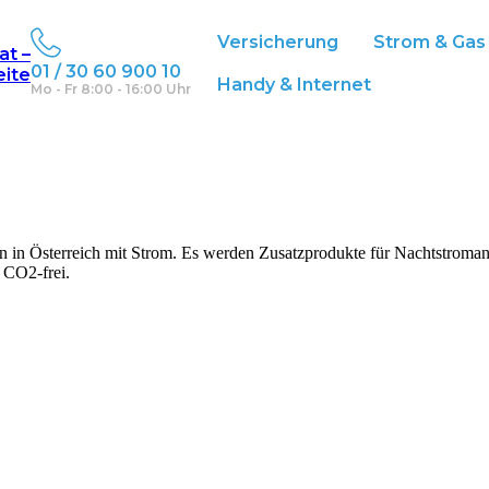
Versicherung
Strom & Gas
at –
01 / 30 60 900 10
eite
Handy & Internet
Mo - Fr 8:00 - 16:00 Uhr
den in Österreich mit Strom. Es werden Zusatzprodukte für Nachtstro
t CO2-frei.