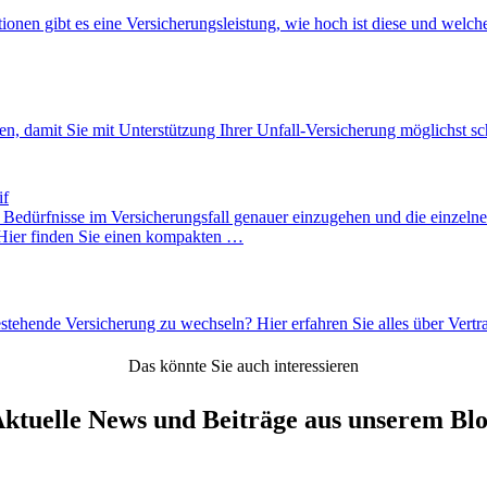
onen gibt es eine Versicherungsleistung, wie hoch ist diese und welche
ten, damit Sie mit Unterstützung Ihrer Unfall-Versicherung möglichst schn
if
en Bedürfnisse im Versicherungsfall genauer einzugehen und die einzel
. Hier finden Sie einen kompakten …
estehende Versicherung zu wechseln? Hier erfahren Sie alles über Ver
Das könnte Sie auch interessieren
ktuelle News und Beiträge aus unserem Bl