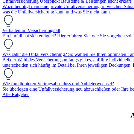
Unfallversicherung Überblick: Bausteine & Leistungen leicht erklärt
Wozu benötigt man eine private Unfallversicherung, in welchen Situati
was die Unfallversicherung kann und was Sie nicht kann.
Verhalten im Versicherungsfall
Ein Unfall hat sich ereignet? Hier erfahren Sie, wie Sie vorgehen soll
Was zahlt die Unfallversicherung? So wählen Sie Ihren optimalen Tar
Bei der Wahl des Versicherungsumfangs gilt es, auf Ihre individuell
unterscheiden sich häufig im Detail bei Ihren jeweiligen Deckungen
Wie funktionieren Vertragsabschluss und Anbieterwechsel?
Sie überlegen eine Unfallversicherung neu abzuschließen oder Ihre b
Alle Ratgeber
A