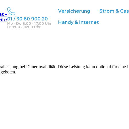
Versicherung
Strom & Ga
at –
01 / 30 60 900 20
eite
Handy & Internet
Mo - Do 8:00 - 17:00 Uhr
Fr 8:00 - 16:00 Uhr
lleistung bei Dauerinvalidität. Diese Leistung kann optional für eine 
ngeboten.