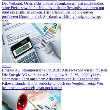
Der Verbund, Österreichs größter Stromkonzern, hat angekündigt,
seine Preise sowohl für Neu- als auch für Bestandskund:innen um
rund ein Drittel zu senken. Hier erfahren Sie, ob Sie davon
profitieren können und ob Sie damit wirklich günstig unterwegs
sind.
strom
Energie AG Strompreissenkung 2026: Alles was Sie wissen müssen
Die Energie AG senkt ihren Strompreis: Ab 4. Mai 2026 gibt es
einen neuen Tarif mit einem Arbeitspreis von 10 Cent netto pro
Kilowattstunde. Klingt verlockend, doch ein Vergleich zeigt: Wer
heute schon wechselt, spart noch mehr.