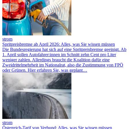
strom
Spritpreisbremse ab April 2026: Alles, was Sie wissen müssen
Die Bundesregierung hat sich auf eine Spritpreisbremse geeinigt. Ab
1. April sollen Autofahrer:innen im Schnitt zehn Cent pro Liter
weniger zahlen. Allerdings braucht die Koalition dafür eine
Zweidrittelmehrheit im Nationalrat, also die Zustimmung von FPÖ
oder Grünen. Hier erfahren Sie, was geplant…
strom
Österreich-Tarif von Verbund: Alles, was Sie wissen müssen