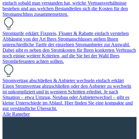
einfach sobald man verstanden hat, welche Vertragsverhältnisse
bestehen und aus welchen Bestandteilen sich die Kosten für den
Stromanschluss zusammensetzen.
Stromtarife erklärt: Fixpreis, Floater & Rabatte einfach verstehen
Abhängig von der Art Ihres Stromanschlusses stehen Ihnen
unterschiedliche Tarife der einzelnen Stromanbieter zur Auswahl.
Dabei gibt es neben den Stromkosten für Ihren konkreten Verbrauch
noch einige weitere Kriterien, auf die Sie bei der Wahl Ihres
Stromlieferanten achten sollten.
Stromvertrag abschließen & Anbieter wechseln einfach erklärt
Einen Stromvertrag abzuschließen oder den Anbieter zu wechseln
ist unkompliziert und in wenigen Schritten erledigt. Je nach
Situation – etwa Umzug, Neubau oder Anbieterwechsel – gibt es
kleine Unterschiede im Ablauf. Hier finden Sie eine kompakte und
gut verständliche Übersicht.
Alle Ratgeber