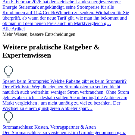
Am 6. Februar 2026 hat der steirische Landesenergieversorger
Energie Steiermark angekündigt, seine Strompreise für alle
Kund:innen auf 11,4 Cent/kWh netto zu senken. Wir haben für Sie
überprüft, ab wann der neue Tarif gilt, wie man ihn bekommt und
ob man mit dem neuen Preis auch im Marktvergleich g…
Alle Artikel
Mehr Wissen, bessere Entscheidungen
Weitere praktische Ratgeber &
Expertenwissen
Sparen beim Strompreis: Welche Rabatte gibt es beim Stromtarif?
Der effektivste Weg die eigenen Stromkosten zu senken bleibt
natürlich auch weiterhin: weniger Strom verbrauchen. Ohne Strom
geht es aber nicht – deshalb sollten Sie unbedingt die Anbieter am
Markt vergleichen , um nicht unnötig zu viel zu bezahlen. Der
Wechsel zu einem günstigeren Anbieter spart…
Stromanschluss: Kosten, Vertragspartner & Arten
Den Stromanschluss zu verstehen ist im Grunde genommen ganz