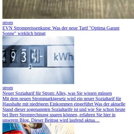
strom
EVN Strompreissenkung: Was der neue Tarif "Optima Garant
Sonne" wirklich bringt
strom
Neuer Sozialtarif für Strom: Alles, was Sie wissen müssen
Mit dem neuen Strommarktgesetz wird ein neuer Sozialtarif für
Haushalte mit niedrigem Einkommen eingeführt Was der aktuelle
Stand dieser sogenannten Sozialtarife ist und wie Sie schon heute
bei Ihrer Stromrechnung sparen können, erfahren Sie hier in
unserem Blog. Dieser Beitrag wird laufend aktua…