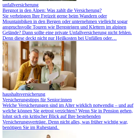
unfallversicherung
Bergnot in den Alpen: Was zahlt die Versicherung?
Sie verbringen Ihre Freizeit gerne beim Wandern oder
Mountainbiken in den Bergen oder unternehmen vielleicht sogar
anspruchsvolle Touren wie Bergsteigen und Klettern im alpinen
Gelände? Dann sollte eine private Unfallversicherung nicht fehlen.
Denn diese deckt nicht nur Heilkosten bei Unfällen oder…
haushaltsversicherung
Versicherungstipps für Senior:innen
Welche Versicherungen sind im Alter wirklich notwendig – und auf
welche können Sie getrost verzichten? Wenn Sie in Pension gehen,
lohnt sich ein kritischer Blick auf Ihre bestehenden
Versicherungsverträge. Denn nicht alles, was früher wichtig war,
benötigen Sie im Ruhestand.