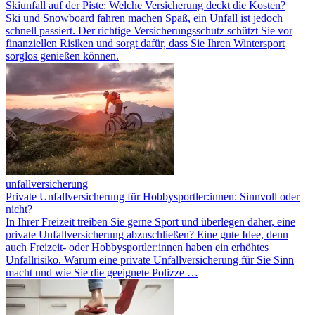
Skiunfall auf der Piste: Welche Versicherung deckt die Kosten?
Ski und Snowboard fahren machen Spaß, ein Unfall ist jedoch
schnell passiert. Der richtige Versicherungsschutz schützt Sie vor
finanziellen Risiken und sorgt dafür, dass Sie Ihren Wintersport
sorglos genießen können.
unfallversicherung
Private Unfallversicherung für Hobbysportler:innen: Sinnvoll oder
nicht?
In Ihrer Freizeit treiben Sie gerne Sport und überlegen daher, eine
private Unfallversicherung abzuschließen? Eine gute Idee, denn
auch Freizeit- oder Hobbysportler:innen haben ein erhöhtes
Unfallrisiko. Warum eine private Unfallversicherung für Sie Sinn
macht und wie Sie die geeignete Polizze …