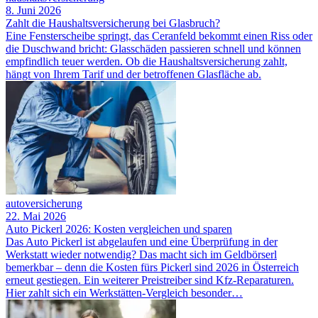
8. Juni 2026
Zahlt die Haushaltsversicherung bei Glasbruch?
Eine Fensterscheibe springt, das Ceranfeld bekommt einen Riss oder
die Duschwand bricht: Glasschäden passieren schnell und können
empfindlich teuer werden. Ob die Haushaltsversicherung zahlt,
hängt von Ihrem Tarif und der betroffenen Glasfläche ab.
autoversicherung
22. Mai 2026
Auto Pickerl 2026: Kosten vergleichen und sparen
Das Auto Pickerl ist abgelaufen und eine Überprüfung in der
Werkstatt wieder notwendig? Das macht sich im Geldbörserl
bemerkbar – denn die Kosten fürs Pickerl sind 2026 in Österreich
erneut gestiegen. Ein weiterer Preistreiber sind Kfz-Reparaturen.
Hier zahlt sich ein Werkstätten-Vergleich besonder…