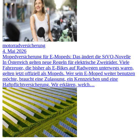
motorradversicherung
4. Mai 2026
Mopedversicherung für E-Mopeds: Das ändert die StVO-Novelle
In Österreich gelten neue Regeln für elektrische Zweiräder. Viele
Fahrzeuge, die bisher als E-Bikes auf Radwegen unterwegs waren,
gelten jetzt offiziell als Mopeds. Wer sein E-Moped weiter benutzen
möchte, braucht eine Zulassung, ein Kennzeichen und eine
Haftpflichtversicherung. Wir erklären, welch…