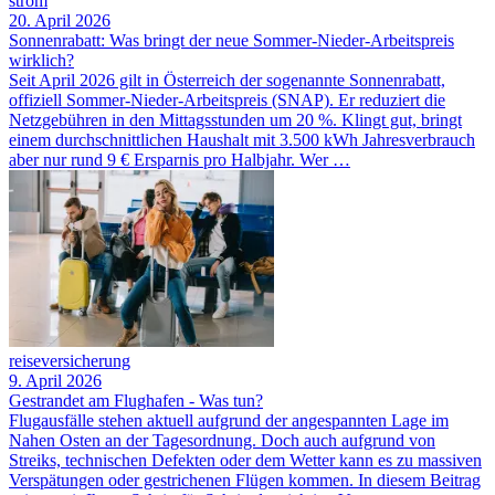
strom
20. April 2026
Sonnenrabatt: Was bringt der neue Sommer-Nieder-Arbeitspreis
wirklich?
Seit April 2026 gilt in Österreich der sogenannte Sonnenrabatt,
offiziell Sommer-Nieder-Arbeitspreis (SNAP). Er reduziert die
Netzgebühren in den Mittagsstunden um 20 %. Klingt gut, bringt
einem durchschnittlichen Haushalt mit 3.500 kWh Jahresverbrauch
aber nur rund 9 € Ersparnis pro Halbjahr. Wer …
reiseversicherung
9. April 2026
Gestrandet am Flughafen - Was tun?
Flugausfälle stehen aktuell aufgrund der angespannten Lage im
Nahen Osten an der Tagesordnung. Doch auch aufgrund von
Streiks, technischen Defekten oder dem Wetter kann es zu massiven
Verspätungen oder gestrichenen Flügen kommen. In diesem Beitrag