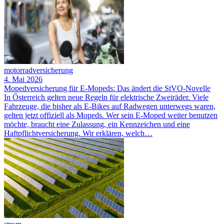
motorradversicherung
4. Mai 2026
Mopedversicherung für E-Mopeds: Das ändert die StVO-Novelle
In Österreich gelten neue Regeln für elektrische Zweiräder. Viele
Fahrzeuge, die bisher als E-Bikes auf Radwegen unterwegs waren,
gelten jetzt offiziell als Mopeds. Wer sein E-Moped weiter benutzen
möchte, braucht eine Zulassung, ein Kennzeichen und eine
Haftpflichtversicherung. Wir erklären, welch…