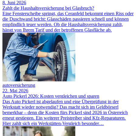
8. Juni 2026
Zahlt die Haushaltsversicherung bei Glasbruch?
Eine Fensterscheibe springt, das Ceranfeld bekommt einen Riss oder
die Duschwand bricht: Glasschäden passieren schnell und können
empfindlich teuer werden. Ob die Haushaltsversicherung zahlt,
hängt von Ihrem Tarif und der betroffenen Glasfläche ab.
autoversicherung
22. Mai 2026
Auto Pickerl 2026: Kosten vergleichen und sparen
Das Auto Pickerl ist abgelaufen und eine Überprüfung in der
Werkstatt wieder notwendig? Das macht sich im Geldbörserl
bemerkbar – denn die Kosten fürs Pickerl sind 2026 in Österreich
erneut gestiegen. Ein weiterer Preistreiber sind Kfz-Reparaturen.
Hier zahlt sich ein Werkstätten-Vergleich besonder…