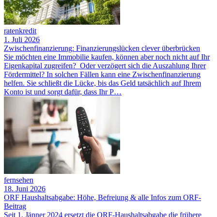
ratenkredit
1. Juli 2026
Zwischenfinanzierung: Finanzierungslücken clever überbrücken
Sie möchten eine Immobilie kaufen, können aber noch nicht auf Ihr
Eigenkapital zugreifen? Oder verzögert sich die Auszahlung Ihrer
Fördermittel? In solchen Fällen kann eine Zwischenfinanzierung
helfen. Sie schließt die Lücke, bis das Geld tatsächlich auf Ihrem
Konto ist und sorgt dafür, dass Ihr P…
fernsehen
18. Juni 2026
ORF Haushaltsabgabe: Höhe, Befreiung & alle Infos zum ORF-
Beitrag
Seit 1. Jänner 2024 ersetzt die ORF-Haushaltsabgabe die frühere