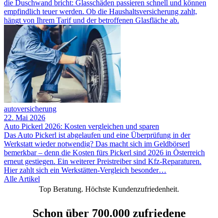
die Duschwand bricht: Glasschäden passieren schnell und können
empfindlich teuer werden. Ob die Haushaltsversicherung zahlt,
hängt von Ihrem Tarif und der betroffenen Glasfläche ab.
autoversicherung
22. Mai 2026
Auto Pickerl 2026: Kosten vergleichen und sparen
Das Auto Pickerl ist abgelaufen und eine Überprüfung in der
Werkstatt wieder notwendig? Das macht sich im Geldbörserl
bemerkbar – denn die Kosten fürs Pickerl sind 2026 in Österreich
erneut gestiegen. Ein weiterer Preistreiber sind Kfz-Reparaturen.
Hier zahlt sich ein Werkstätten-Vergleich besonder…
Alle Artikel
Top Beratung. Höchste Kundenzufriedenheit.
Schon über 700.000 zufriedene