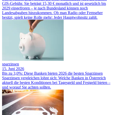
GIS-Gebühr. Sie beträgt 15,30 € monatlich und ist gesetzlich bis
2029 eingefroren – je nach Bundesland können noch
Landesabgaben hinzukommen. Ob man Radio oder Fernseher
besitzt, spielt keine Rolle mehr: Jeder Hauptwohnsitz zahlt.
sparzinsen
15. Juni 2026
Bis zu 3,0%: Diese Banken bieten 2026 die besten Sparzinsen
Sparzinsen vergleichen lohnt sich: Welche Banken in Österreich
aktuell die besten Konditionen bei Tagesgeld und Festgeld bieten –
und worauf Sie achten sollten.