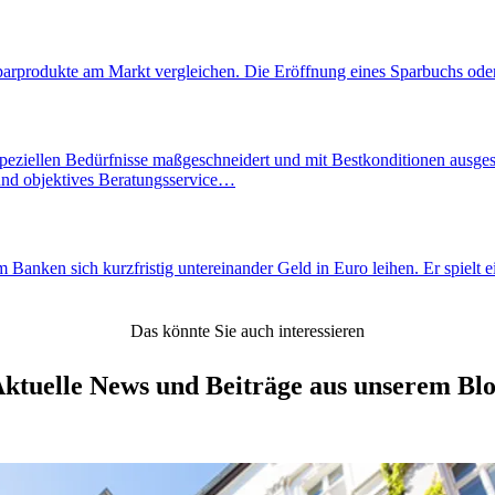
parprodukte am Markt vergleichen. Die Eröffnung eines Sparbuchs oder 
eziellen Bedürfnisse maßgeschneidert und mit Bestkonditionen ausgestalt
 und objektives Beratungsservice…
nken sich kurzfristig untereinander Geld in Euro leihen. Er spielt ein
Das könnte Sie auch interessieren
ktuelle News und Beiträge aus unserem Bl