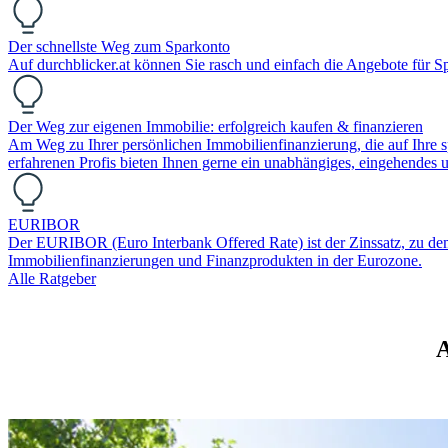
Der schnellste Weg zum Sparkonto
Auf durchblicker.at können Sie rasch und einfach die Angebote für S
Der Weg zur eigenen Immobilie: erfolgreich kaufen & finanzieren
Am Weg zu Ihrer persönlichen Immobilienfinanzierung, die auf Ihre sp
erfahrenen Profis bieten Ihnen gerne ein unabhängiges, eingehendes
EURIBOR
Der EURIBOR (Euro Interbank Offered Rate) ist der Zinssatz, zu dem Ba
Immobilienfinanzierungen und Finanzprodukten in der Eurozone.
Alle Ratgeber
A