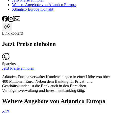
Jetzt Preise einholen
Weitere Angebote von Atlantico Europa
Atlantico Europa Kontakt
Link kopiert!
Jetzt Preise einholen
Sparzinsen
Jetzt Preise einholen
Atlantico Europa verwaltet Kundeneinlagen in einer Höhe von über
400 Millionen Euro. Neben dem Banking für Privat- und
Geschäftskunden ist die Bank auch in den Bereichen
Vermögensverwaltung und Investmentbanking tätig.
Weitere Angebote von Atlantico Europa