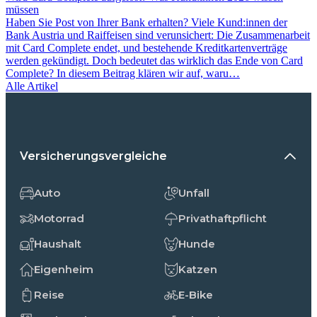
müssen
Haben Sie Post von Ihrer Bank erhalten? Viele Kund:innen der
Bank Austria und Raiffeisen sind verunsichert: Die Zusammenarbeit
mit Card Complete endet, und bestehende Kreditkartenverträge
werden gekündigt. Doch bedeutet das wirklich das Ende von Card
Complete? In diesem Beitrag klären wir auf, waru…
Alle Artikel
Versicherungsvergleiche
Auto
Unfall
Motorrad
Privathaftpflicht
Haushalt
Hunde
Eigenheim
Katzen
Reise
E-Bike