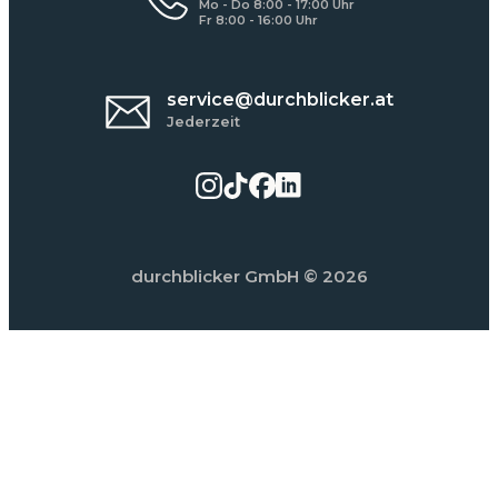
Mo - Do 8:00 - 17:00 Uhr
Fr 8:00 - 16:00 Uhr
service@durchblicker.at
Jederzeit
durchblicker GmbH
© 2026