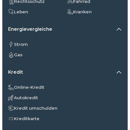
Rechtsschutz
Fahrrad
Leben
Kranken
Energievergleiche
Strom
Gas
Kredit
Online-Kredit
Autokredit
Kredit umschulden
Kreditkarte