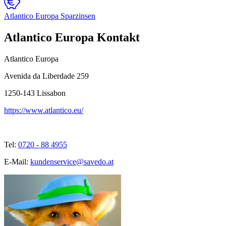
Atlantico Europa Sparzinsen
Atlantico Europa Kontakt
Atlantico Europa
Avenida da Liberdade 259
1250-143
Lissabon
https://www.atlantico.eu/
Tel:
0720 - 88 4955
E-Mail:
kundenservice@savedo.at