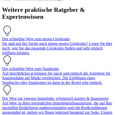
Weitere praktische Ratgeber &
Expertenwissen
Der schnellste Weg zum neuen Girokonto
Sie sind auf der Suche nach einem neuen Girokonto? Lesen Sie hier
nach, wie Sie das passende Girokonto finden und sehr einfach
eröffnen können.
Der schnellste Weg zum Sparkonto
Auf durchblicker.at können Sie rasch und einfach die Angebote für
Sparprodukte am Markt vergleichen. Die Eröffnung eines
Sparbuchs oder Sparkontos ist dann in der Regel sehr einfach.
Der Weg zur eigenen Immobilie: erfolgreich kaufen & finanzieren
Am Weg zu Ihrer persönlichen Immobilienfinanzierung, die auf Ihre
speziellen Bedürfnisse maßgeschneidert und mit Bestkonditionen
ausgestaltet ist, stehen wir Ihnen jederzeit beratend zur Seite. Unsere