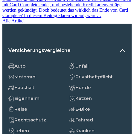
mit Card Complete endet, und bestehende Kreditkartenverträge
werden gekündigt. Doch bedeutet das wirklich das Ende von Card
Complete? In diesem Beitrag klären wir auf, waru…
Alle Artikel
Versicherungsvergleiche
Auto
Unfall
Motorrad
Privathaftpflicht
Haushalt
Hunde
Eigenheim
Katzen
Reise
E-Bike
Rechtsschutz
Fahrrad
Leben
Kranken