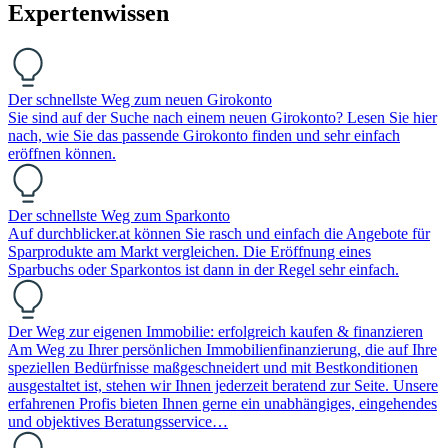
Expertenwissen
Der schnellste Weg zum neuen Girokonto
Sie sind auf der Suche nach einem neuen Girokonto? Lesen Sie hier
nach, wie Sie das passende Girokonto finden und sehr einfach
eröffnen können.
Der schnellste Weg zum Sparkonto
Auf durchblicker.at können Sie rasch und einfach die Angebote für
Sparprodukte am Markt vergleichen. Die Eröffnung eines
Sparbuchs oder Sparkontos ist dann in der Regel sehr einfach.
Der Weg zur eigenen Immobilie: erfolgreich kaufen & finanzieren
Am Weg zu Ihrer persönlichen Immobilienfinanzierung, die auf Ihre
speziellen Bedürfnisse maßgeschneidert und mit Bestkonditionen
ausgestaltet ist, stehen wir Ihnen jederzeit beratend zur Seite. Unsere
erfahrenen Profis bieten Ihnen gerne ein unabhängiges, eingehendes
und objektives Beratungsservice…