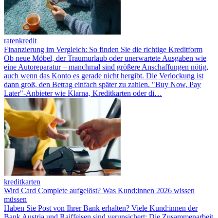
ratenkredit
Finanzierung im Vergleich: So finden Sie die richtige Kreditform
Ob neue Möbel, der Traumurlaub oder unerwartete Ausgaben wie
eine Autoreparatur – manchmal sind größere Anschaffungen nötig,
auch wenn das Konto es gerade nicht hergibt. Die Verlockung ist
dann groß, den Betrag einfach später zu zahlen. "Buy Now, Pay
Later"-Anbieter wie Klarna, Kreditkarten oder di…
kreditkarten
Wird Card Complete aufgelöst? Was Kund:innen 2026 wissen
müssen
Haben Sie Post von Ihrer Bank erhalten? Viele Kund:innen der
Bank Austria und Raiffeisen sind verunsichert: Die Zusammenarbeit