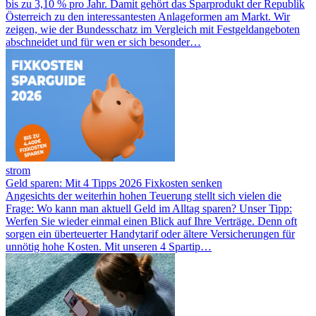
bis zu 3,10 % pro Jahr. Damit gehört das Sparprodukt der Republik
Österreich zu den interessantesten Anlageformen am Markt. Wir
zeigen, wie der Bundesschatz im Vergleich mit Festgeldangeboten
abschneidet und für wen er sich besonder…
strom
Geld sparen: Mit 4 Tipps 2026 Fixkosten senken
Angesichts der weiterhin hohen Teuerung stellt sich vielen die
Frage: Wo kann man aktuell Geld im Alltag sparen? Unser Tipp:
Werfen Sie wieder einmal einen Blick auf Ihre Verträge. Denn oft
sorgen ein überteuerter Handytarif oder ältere Versicherungen für
unnötig hohe Kosten. Mit unseren 4 Spartip…