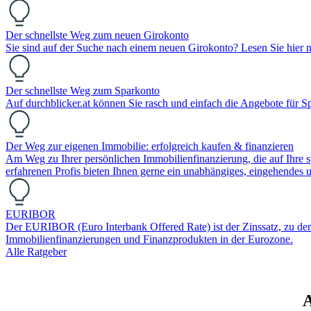
Der schnellste Weg zum neuen Girokonto
Sie sind auf der Suche nach einem neuen Girokonto? Lesen Sie hier n
Der schnellste Weg zum Sparkonto
Auf durchblicker.at können Sie rasch und einfach die Angebote für S
Der Weg zur eigenen Immobilie: erfolgreich kaufen & finanzieren
Am Weg zu Ihrer persönlichen Immobilienfinanzierung, die auf Ihre sp
erfahrenen Profis bieten Ihnen gerne ein unabhängiges, eingehendes
EURIBOR
Der EURIBOR (Euro Interbank Offered Rate) ist der Zinssatz, zu dem Ba
Immobilienfinanzierungen und Finanzprodukten in der Eurozone.
Alle Ratgeber
A