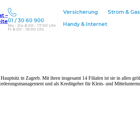
Versicherung
Strom & Ga
at –
01 / 30 60 900
eite
Handy & Internet
Mo - Do 8:00 - 17:00 Uhr
Fr 8:00 - 16:00 Uhr
auptsitz in Zagreb. Mit ihren insgesamt 14 Filialen ist sie in allen g
Forderungsmanagement und als Kreditgeber für Klein- und Mitteluntern