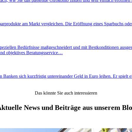
ach, wie Sie das passende Girokonto finden und sehr einfach eröffnen
parprodukte am Markt vergleichen. Die Eröffnung eines Sparbuchs oder 
eziellen Bedürfnisse maßgeschneidert und mit Bestkonditionen ausgestalt
 und objektives Beratungsservice…
nken sich kurzfristig untereinander Geld in Euro leihen. Er spielt ein
Das könnte Sie auch interessieren
ktuelle News und Beiträge aus unserem Bl