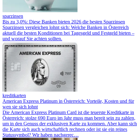
sparzinsen
Bis zu 3,0%: Diese Banken bieten 2026 die besten Sparzinsen
Sparzinsen vergleichen lohnt sich: Welche Banken in Österreich
aktuell die besten Konditionen bei Tagesgeld und Festgeld bieten –
und worauf Sie achten sollten.
kreditkarten
American Express Platinum in Österreich: Vorteile, Kosten und für
wen sie sich lohnt
Die American Express Platinum Card ist die teuerste Kreditkarte in
Österreich: stolze 690 Euro im Jahr muss man bereit sein zu zahlen,
um in den Genuss der exklusiven Karte zu kommen. Aber kann sich
die Karte sich auch wirtschaftlich rechnen oder ist sie ein reines
Statussymbol? Wir haben nachgerec…