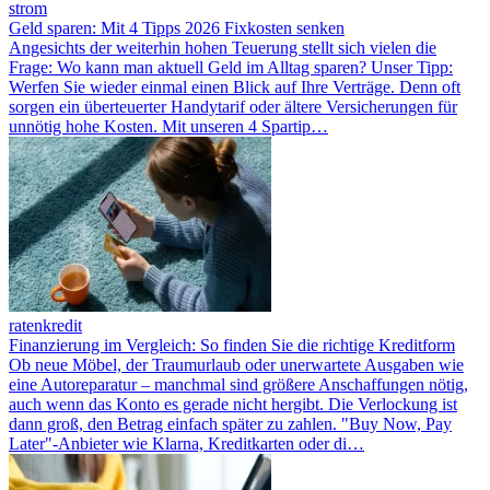
strom
Geld sparen: Mit 4 Tipps 2026 Fixkosten senken
Angesichts der weiterhin hohen Teuerung stellt sich vielen die
Frage: Wo kann man aktuell Geld im Alltag sparen? Unser Tipp:
Werfen Sie wieder einmal einen Blick auf Ihre Verträge. Denn oft
sorgen ein überteuerter Handytarif oder ältere Versicherungen für
unnötig hohe Kosten. Mit unseren 4 Spartip…
ratenkredit
Finanzierung im Vergleich: So finden Sie die richtige Kreditform
Ob neue Möbel, der Traumurlaub oder unerwartete Ausgaben wie
eine Autoreparatur – manchmal sind größere Anschaffungen nötig,
auch wenn das Konto es gerade nicht hergibt. Die Verlockung ist
dann groß, den Betrag einfach später zu zahlen. "Buy Now, Pay
Later"-Anbieter wie Klarna, Kreditkarten oder di…