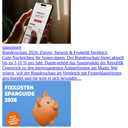
sparzinsen
Bundesschatz 2026: Zinsen, Steuern & Festgeld-Vergleich
Gute Nachrichten für Sparer:innen: Der Bundesschatz bietet aktuell
bis zu 3,10 % pro Jahr. Damit gehört das Sparprodukt der Republik
Österreich zu den interessantesten Anlageformen am Markt. Wir
zeigen, wie der Bundesschatz im Vergleich mit Festgeldangeboten
abschneidet und für wen er sich besonder…