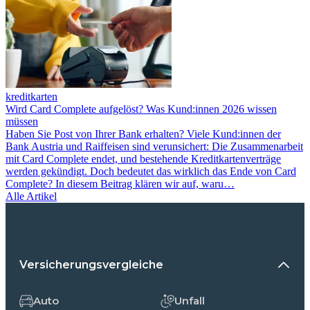
kreditkarten
Wird Card Complete aufgelöst? Was Kund:innen 2026 wissen
müssen
Haben Sie Post von Ihrer Bank erhalten? Viele Kund:innen der
Bank Austria und Raiffeisen sind verunsichert: Die Zusammenarbeit
mit Card Complete endet, und bestehende Kreditkartenverträge
werden gekündigt. Doch bedeutet das wirklich das Ende von Card
Complete? In diesem Beitrag klären wir auf, waru…
Alle Artikel
Versicherungsvergleiche
Auto
Unfall