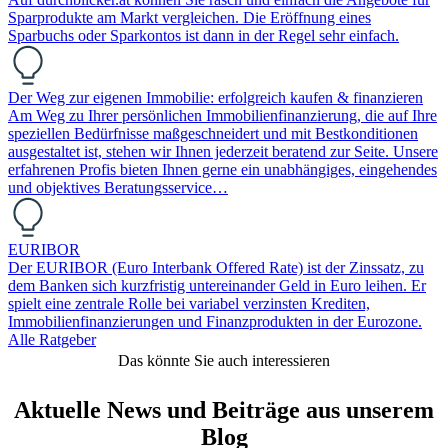
Sparprodukte am Markt vergleichen. Die Eröffnung eines
Sparbuchs oder Sparkontos ist dann in der Regel sehr einfach.
Der Weg zur eigenen Immobilie: erfolgreich kaufen & finanzieren
Am Weg zu Ihrer persönlichen Immobilienfinanzierung, die auf Ihre
speziellen Bedürfnisse maßgeschneidert und mit Bestkonditionen
ausgestaltet ist, stehen wir Ihnen jederzeit beratend zur Seite. Unsere
erfahrenen Profis bieten Ihnen gerne ein unabhängiges, eingehendes
und objektives Beratungsservice…
EURIBOR
Der EURIBOR (Euro Interbank Offered Rate) ist der Zinssatz, zu
dem Banken sich kurzfristig untereinander Geld in Euro leihen. Er
spielt eine zentrale Rolle bei variabel verzinsten Krediten,
Immobilienfinanzierungen und Finanzprodukten in der Eurozone.
Alle Ratgeber
Das könnte Sie auch interessieren
Aktuelle News und Beiträge aus unserem
Blog