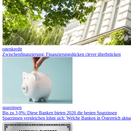
ratenkredit
Zwischenfinanzierung: Finanzierungslücken clever überbrücken
sparzinsen
Bis zu 3,0%: Diese Banken bieten 2026 die besten Sparzinsen
Sparzinsen vergleichen lohnt sich: Welche Banken in Österreich aktue