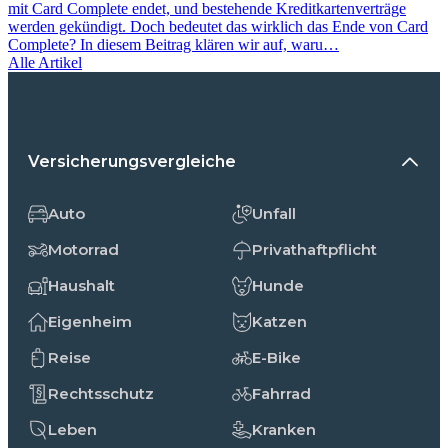
mit Card Complete endet, und bestehende Kreditkartenverträge
werden gekündigt. Doch bedeutet das wirklich das Ende von Card
Complete? In diesem Beitrag klären wir auf, waru…
Alle Artikel
Versicherungsvergleiche
Auto
Unfall
Motorrad
Privathaftpflicht
Haushalt
Hunde
Eigenheim
Katzen
Reise
E-Bike
Rechtsschutz
Fahrrad
Leben
Kranken