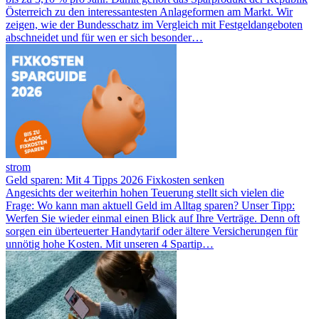
Österreich zu den interessantesten Anlageformen am Markt. Wir
zeigen, wie der Bundesschatz im Vergleich mit Festgeldangeboten
abschneidet und für wen er sich besonder…
strom
Geld sparen: Mit 4 Tipps 2026 Fixkosten senken
Angesichts der weiterhin hohen Teuerung stellt sich vielen die
Frage: Wo kann man aktuell Geld im Alltag sparen? Unser Tipp:
Werfen Sie wieder einmal einen Blick auf Ihre Verträge. Denn oft
sorgen ein überteuerter Handytarif oder ältere Versicherungen für
unnötig hohe Kosten. Mit unseren 4 Spartip…