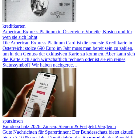
kreditkarten
American Express Platinum in Österreich: Vorteile, Kosten und für
wen sie sich lohnt
Die American Express Platinum Card ist die teuerste Kreditkarte in
Österreich: stolze 690 Euro im Jahr muss man bereit sein zu zahlen,
um in den Genuss der exklusiven Karte zu kommen. Aber kann sich
die Karte sich auch wirtschaftlich rechnen oder ist sie ein reines
Statussymbol? Wir haben nachgerec…
sparzinsen
Bundesschatz 2026: Zinsen, Steuern & Festgeld-Vergleich
Gute Nachrichten für Sparer:innen: Der Bundesschatz bietet aktuell
bis zu 3,10 % pro Jahr. Damit gehört das Sparprodukt der Republik