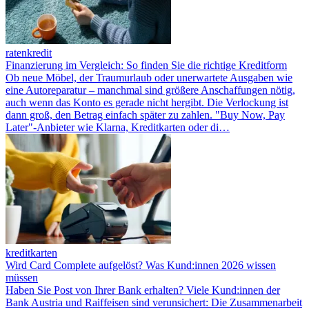
ratenkredit
Finanzierung im Vergleich: So finden Sie die richtige Kreditform
Ob neue Möbel, der Traumurlaub oder unerwartete Ausgaben wie
eine Autoreparatur – manchmal sind größere Anschaffungen nötig,
auch wenn das Konto es gerade nicht hergibt. Die Verlockung ist
dann groß, den Betrag einfach später zu zahlen. "Buy Now, Pay
Later"-Anbieter wie Klarna, Kreditkarten oder di…
kreditkarten
Wird Card Complete aufgelöst? Was Kund:innen 2026 wissen
müssen
Haben Sie Post von Ihrer Bank erhalten? Viele Kund:innen der
Bank Austria und Raiffeisen sind verunsichert: Die Zusammenarbeit