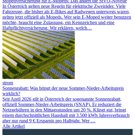
Mopedversicherung für E-Mopeds: Das ändert die StVO-Novelle
In Österreich gelten neue Regeln für elektrische Zweiräder. Viele
Fahrzeuge, die bisher als E-Bikes auf Radwegen unterwegs waren,
gelten jetzt offiziell als Mopeds. Wer sein E-Moped weiter benutzen
möchte, braucht eine Zulassung, ein Kennzeichen und eine
Haftpflichtversicherung. Wir erklären, welch…
strom
Sonnenrabatt: Was bringt der neue Sommer-Nieder-Arbeitspreis
wirklich?
Seit April 2026 gilt in Österreich der sogenannte Sonnenrabatt,
offiziell Sommer-Nieder-Arbeitspreis (SNAP). Er reduziert die
Netzgebühren in den Mittagsstunden um 20 %. Klingt gut, bringt
einem durchschnittlichen Haushalt mit 3.500 kWh Jahresverbrauch
aber nur rund 9 € Ersparnis pro Halbjahr. Wer …
Alle Artikel