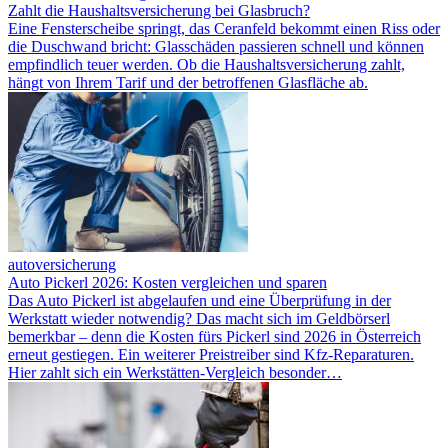
Zahlt die Haushaltsversicherung bei Glasbruch?
Eine Fensterscheibe springt, das Ceranfeld bekommt einen Riss oder
die Duschwand bricht: Glasschäden passieren schnell und können
empfindlich teuer werden. Ob die Haushaltsversicherung zahlt,
hängt von Ihrem Tarif und der betroffenen Glasfläche ab.
autoversicherung
Auto Pickerl 2026: Kosten vergleichen und sparen
Das Auto Pickerl ist abgelaufen und eine Überprüfung in der
Werkstatt wieder notwendig? Das macht sich im Geldbörserl
bemerkbar – denn die Kosten fürs Pickerl sind 2026 in Österreich
erneut gestiegen. Ein weiterer Preistreiber sind Kfz-Reparaturen.
Hier zahlt sich ein Werkstätten-Vergleich besonder…