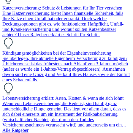
Katzenversicherung: Schutz & Leistungen für Ihr Tier verstehen
Eine Katzenversicherung bietet Ihnen finanzielle Sicherheit, falls
Ihre Katze einen Unfall hat oder erkrankt. Doch welche
Deckungsoptionen gibt es, wie funktionieren Haftpflicht, Unfall-
und Krankenversicherung und worauf sollten Katzenbesitzer
achten? Unser Ratgeber erklärt es Schritt für Schritt.
Kündigungsmöglichkeiten bei der Eigenheimversicherung
Sie überlegen, Ihre aktuelle Eigenheim-Versicherung zu kündigen?
Üblicherweise ist das frühestens nach Ablauf von 3 Jahren möglich
(außer es wurde ein 1-Jahres-Vertrag abgeschlossen). Ausnahmen
davon sind eine Umzug und Verkauf Ihres Hauses sowie der Eintritt
eines Schadenfalls.
Lebensversicherung erklärt: Arten, Kosten & wann sie sich lohnt
Wenn von Lebensversicherung die Rede ist, sind häufig ganz
unterschiedliche Dinge gemeint. Das liegt vor allem daran, dass es
sich dabei einerseits um ein Instrument der Risikoabsicherung
(wirtschaftlicher Nachteil, der durch den Tod des
Versicherungsnehmers verursacht wird) und andererseits um ein…
Alle Ratgeber