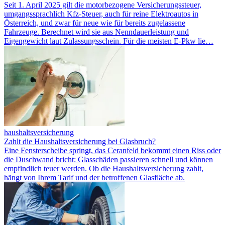
Seit 1. April 2025 gilt die motorbezogene Versicherungssteuer,
umgangssprachlich Kfz-Steuer, auch für reine Elektroautos in
Österreich, und zwar für neue wie für bereits zugelassene
Fahrzeuge. Berechnet wird sie aus Nenndauerleistung und
Eigengewicht laut Zulassungsschein. Für die meisten E-Pkw lie…
haushaltsversicherung
Zahlt die Haushaltsversicherung bei Glasbruch?
Eine Fensterscheibe springt, das Ceranfeld bekommt einen Riss oder
die Duschwand bricht: Glasschäden passieren schnell und können
empfindlich teuer werden. Ob die Haushaltsversicherung zahlt,
hängt von Ihrem Tarif und der betroffenen Glasfläche ab.