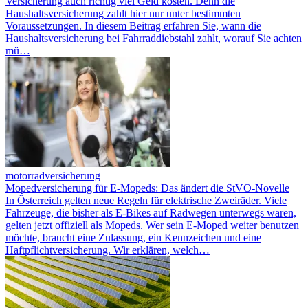
Versicherung auch richtig viel Geld kosten. Denn die
Haushaltsversicherung zahlt hier nur unter bestimmten
Voraussetzungen. In diesem Beitrag erfahren Sie, wann die
Haushaltsversicherung bei Fahrraddiebstahl zahlt, worauf Sie achten
mü…
motorradversicherung
Mopedversicherung für E-Mopeds: Das ändert die StVO-Novelle
In Österreich gelten neue Regeln für elektrische Zweiräder. Viele
Fahrzeuge, die bisher als E-Bikes auf Radwegen unterwegs waren,
gelten jetzt offiziell als Mopeds. Wer sein E-Moped weiter benutzen
möchte, braucht eine Zulassung, ein Kennzeichen und eine
Haftpflichtversicherung. Wir erklären, welch…