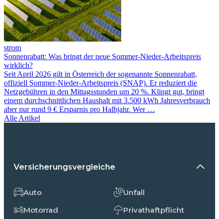
strom
Sonnenrabatt: Was bringt der neue Sommer-Nieder-Arbeitspreis
wirklich?
Seit April 2026 gilt in Österreich der sogenannte Sonnenrabatt,
offiziell Sommer-Nieder-Arbeitspreis (SNAP). Er reduziert die
Netzgebühren in den Mittagsstunden um 20 %. Klingt gut, bringt
einem durchschnittlichen Haushalt mit 3.500 kWh Jahresverbrauch
aber nur rund 9 € Ersparnis pro Halbjahr. Wer …
Alle Artikel
Versicherungsvergleiche
Auto
Unfall
Motorrad
Privathaftpflicht