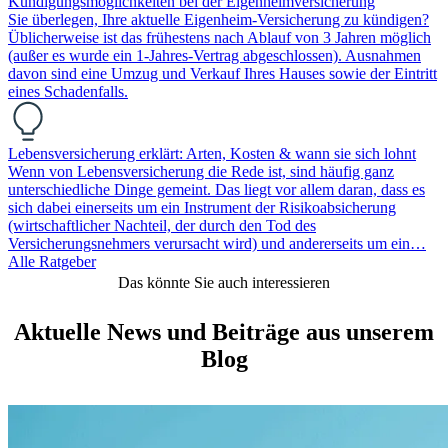
Kündigungsmöglichkeiten bei der Eigenheimversicherung
Sie überlegen, Ihre aktuelle Eigenheim-Versicherung zu kündigen?
Üblicherweise ist das frühestens nach Ablauf von 3 Jahren möglich
(außer es wurde ein 1-Jahres-Vertrag abgeschlossen). Ausnahmen
davon sind eine Umzug und Verkauf Ihres Hauses sowie der Eintritt
eines Schadenfalls.
Lebensversicherung erklärt: Arten, Kosten & wann sie sich lohnt
Wenn von Lebensversicherung die Rede ist, sind häufig ganz
unterschiedliche Dinge gemeint. Das liegt vor allem daran, dass es
sich dabei einerseits um ein Instrument der Risikoabsicherung
(wirtschaftlicher Nachteil, der durch den Tod des
Versicherungsnehmers verursacht wird) und andererseits um ein…
Alle Ratgeber
Das könnte Sie auch interessieren
Aktuelle News und Beiträge aus unserem
Blog