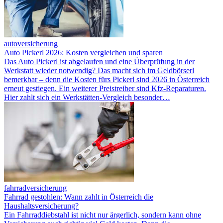
autoversicherung
Auto Pickerl 2026: Kosten vergleichen und sparen
Das Auto Pickerl ist abgelaufen und eine Überprüfung in der
Werkstatt wieder notwendig? Das macht sich im Geldbörserl
bemerkbar – denn die Kosten fürs Pickerl sind 2026 in Österreich
erneut gestiegen. Ein weiterer Preistreiber sind Kfz-Reparaturen.
Hier zahlt sich ein Werkstätten-Vergleich besonder…
fahrradversicherung
Fahrrad gestohlen: Wann zahlt in Österreich die
Haushaltsversicherung?
Ein Fahrraddiebstahl ist nicht nur ärgerlich, sondern kann ohne