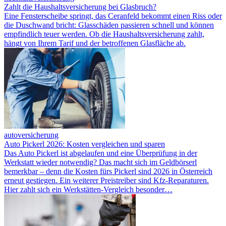
Zahlt die Haushaltsversicherung bei Glasbruch?
Eine Fensterscheibe springt, das Ceranfeld bekommt einen Riss oder
die Duschwand bricht: Glasschäden passieren schnell und können
empfindlich teuer werden. Ob die Haushaltsversicherung zahlt,
hängt von Ihrem Tarif und der betroffenen Glasfläche ab.
autoversicherung
Auto Pickerl 2026: Kosten vergleichen und sparen
Das Auto Pickerl ist abgelaufen und eine Überprüfung in der
Werkstatt wieder notwendig? Das macht sich im Geldbörserl
bemerkbar – denn die Kosten fürs Pickerl sind 2026 in Österreich
erneut gestiegen. Ein weiterer Preistreiber sind Kfz-Reparaturen.
Hier zahlt sich ein Werkstätten-Vergleich besonder…