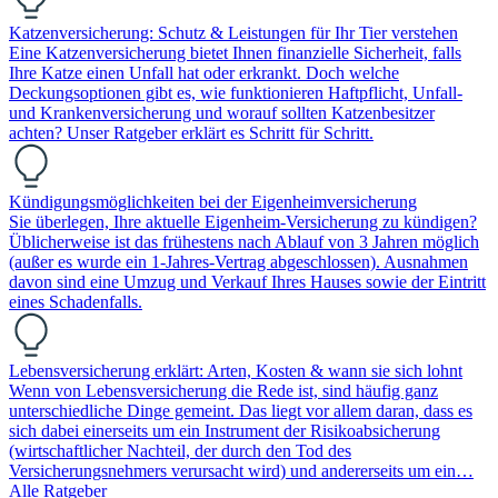
Katzenversicherung: Schutz & Leistungen für Ihr Tier verstehen
Eine Katzenversicherung bietet Ihnen finanzielle Sicherheit, falls
Ihre Katze einen Unfall hat oder erkrankt. Doch welche
Deckungsoptionen gibt es, wie funktionieren Haftpflicht, Unfall-
und Krankenversicherung und worauf sollten Katzenbesitzer
achten? Unser Ratgeber erklärt es Schritt für Schritt.
Kündigungsmöglichkeiten bei der Eigenheimversicherung
Sie überlegen, Ihre aktuelle Eigenheim-Versicherung zu kündigen?
Üblicherweise ist das frühestens nach Ablauf von 3 Jahren möglich
(außer es wurde ein 1-Jahres-Vertrag abgeschlossen). Ausnahmen
davon sind eine Umzug und Verkauf Ihres Hauses sowie der Eintritt
eines Schadenfalls.
Lebensversicherung erklärt: Arten, Kosten & wann sie sich lohnt
Wenn von Lebensversicherung die Rede ist, sind häufig ganz
unterschiedliche Dinge gemeint. Das liegt vor allem daran, dass es
sich dabei einerseits um ein Instrument der Risikoabsicherung
(wirtschaftlicher Nachteil, der durch den Tod des
Versicherungsnehmers verursacht wird) und andererseits um ein…
Alle Ratgeber