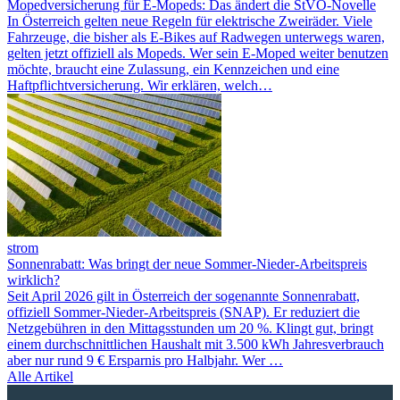
Mopedversicherung für E-Mopeds: Das ändert die StVO-Novelle
In Österreich gelten neue Regeln für elektrische Zweiräder. Viele
Fahrzeuge, die bisher als E-Bikes auf Radwegen unterwegs waren,
gelten jetzt offiziell als Mopeds. Wer sein E-Moped weiter benutzen
möchte, braucht eine Zulassung, ein Kennzeichen und eine
Haftpflichtversicherung. Wir erklären, welch…
strom
Sonnenrabatt: Was bringt der neue Sommer-Nieder-Arbeitspreis
wirklich?
Seit April 2026 gilt in Österreich der sogenannte Sonnenrabatt,
offiziell Sommer-Nieder-Arbeitspreis (SNAP). Er reduziert die
Netzgebühren in den Mittagsstunden um 20 %. Klingt gut, bringt
einem durchschnittlichen Haushalt mit 3.500 kWh Jahresverbrauch
aber nur rund 9 € Ersparnis pro Halbjahr. Wer …
Alle Artikel