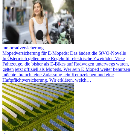
motorradversicherung
Mopedversicherung für E-Mopeds: Das ändert die StVO-Novelle
In Österreich gelten neue Regeln für elektrische Zweiräder. Viele
Fahrzeuge, die bisher als E-Bikes auf Radwegen unterwegs waren,
gelten jetzt offiziell als Mopeds. Wer sein E-Moped weiter benutzen
möchte, braucht eine Zulassung, ein Kennzeichen und eine
Haftpflichtversicherung. Wir erklären, welch…