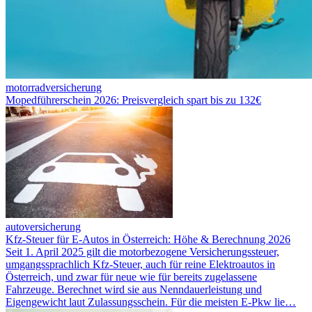
motorradversicherung
Mopedführerschein 2026: Preisvergleich spart bis zu 132€
autoversicherung
Kfz-Steuer für E-Autos in Österreich: Höhe & Berechnung 2026
Seit 1. April 2025 gilt die motorbezogene Versicherungssteuer,
umgangssprachlich Kfz-Steuer, auch für reine Elektroautos in
Österreich, und zwar für neue wie für bereits zugelassene
Fahrzeuge. Berechnet wird sie aus Nenndauerleistung und
Eigengewicht laut Zulassungsschein. Für die meisten E-Pkw lie…