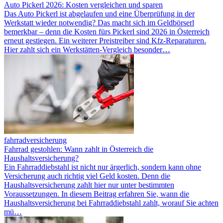
Auto Pickerl 2026: Kosten vergleichen und sparen
Das Auto Pickerl ist abgelaufen und eine Überprüfung in der
Werkstatt wieder notwendig? Das macht sich im Geldbörserl
bemerkbar – denn die Kosten fürs Pickerl sind 2026 in Österreich
erneut gestiegen. Ein weiterer Preistreiber sind Kfz-Reparaturen.
Hier zahlt sich ein Werkstätten-Vergleich besonder…
fahrradversicherung
Fahrrad gestohlen: Wann zahlt in Österreich die
Haushaltsversicherung?
Ein Fahrraddiebstahl ist nicht nur ärgerlich, sondern kann ohne
Versicherung auch richtig viel Geld kosten. Denn die
Haushaltsversicherung zahlt hier nur unter bestimmten
Voraussetzungen. In diesem Beitrag erfahren Sie, wann die
Haushaltsversicherung bei Fahrraddiebstahl zahlt, worauf Sie achten
mü…