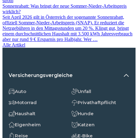
strom
Sonnenrabatt: Was bringt der neue Sommer-Nieder-Arbeitspreis
wirklich?
Seit April 2026 gilt in Österreich der sogenannte Sonnenrabatt,
offiziell Sommer-Nieder-Arbeitspreis (SNAP). Er reduziert die
Netzgebühren in den Mittagsstunden um 20 %. Klingt gut, bringt
einem durchschnittlichen Haushalt mit 3.500 kWh Jahresverbrauch
aber nur rund 9 € Ersparnis pro Halbjahr. Wer …
Alle Artikel
Versicherungsvergleiche
Auto
Unfall
Motorrad
Privathaftpflicht
Haushalt
Hunde
Eigenheim
Katzen
Reise
E-Bike