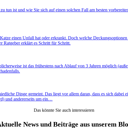
 zu tun ist und wie Sie sich auf einen solchen Fall am besten vorberei
re Katze einen Unfall hat oder erkrankt. Doch welche Deckungsoptionen g
atgeber erklärt es Schritt für Schritt.
blicherweise ist das frühestens nach Ablauf von 3 Jahren möglich (auß
hadenfalls.
dliche Dinge gemeint. Das liegt vor allem daran, dass es sich dabei ei
rd) und andererseits um ein…
Das könnte Sie auch interessieren
ktuelle News und Beiträge aus unserem Bl