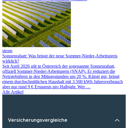
strom
Sonnenrabatt: Was bringt der neue Sommer-Nieder-Arbeitspreis
wirklich?
Seit April 2026 gilt in Österreich der sogenannte Sonnenrabatt,
offiziell Sommer-Nieder-Arbeitspreis (SNAP). Er reduziert die
Netzgebühren in den Mittagsstunden um 20 %. Klingt gut, bringt
einem durchschnittlichen Haushalt mit 3.500 kWh Jahresverbrauch
aber nur rund 9 € Ersparnis pro Halbjahr. Wer …
Alle Artikel
Versicherungsvergleiche