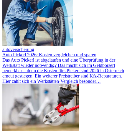
autoversicherung
Auto Pickerl 2026: Kosten vergleichen und sparen
Das Auto Pickerl ist abgelaufen und eine Überprüfung in der
Werkstatt wieder notwendig? Das macht sich im Geldbörserl
bemerkbar – denn die Kosten fürs Pickerl sind 2026 in Österreich
erneut gestiegen. Ein weiterer Preistreiber sind Kfz-Reparaturen.
Hier zahlt sich ein Werkstätten-Vergleich besonder…