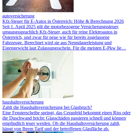
autoversicherung
Kfz-Steuer für E-Autos in Österreich: Höhe & Berechnung 2026
Seit 1. April 2025 gilt die motorbezogene Versicherungssteuer,
umgangssprachlich Kfz-Steuer, auch für reine Elektroautos in
Österreich, und zwar für neue wie für bereits zugelassene
Fahrzeuge. Berechnet wird sie aus Nenndauerleistung und
Eigengewicht laut Zulassungsschein. Für die meisten E-Pkw lie…
haushaltsversicherung
Zahlt die Haushaltsversicherung bei Glasbruch?
Eine Fensterscheibe springt, das Ceranfeld bekommt einen Riss oder
die Duschwand bricht: Glasschäden passieren schnell und können
empfindlich teuer werden. Ob die Haushaltsversicherung zahlt,
hängt von Ihrem Tarif und der betroffenen Glasfläche ab.