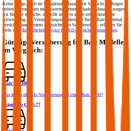
Keine Sorge, auch im Schadensfall lassen wir Sie nicht im Regen
stehen! Gemeinsam mit unserem Partner Schaden-Manager sorgen
wir für eine einfache, schnelle und vor allem unbürokratische
Abwicklung des Versicherungsschadens bei Ihrem
Baic
. Optimal
versichert und bestens abgesichert im Schadensfall – erfahren Sie
mehr zum
durchblicker Service bei Kfz-Versicherungsschäden
.
Günstige Versicherung für
Baic
Modelle
im Vergleich:
Baic BJ30
Was kostet die Kfz-Versicherung für einen Baic BJ30?
Prämie ab
€ 105,77
Baic X55