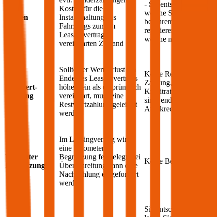
- Sie entscheiden,
Kosten für die
welche Schäden Sie
Kosten
Instandhaltung des
bei Ihrem
Baic
Fahrzeugs zum im
reparieren lassen und
Leasingvertrag
welche nicht
vereinbarten Zustand
Sollte der Wertverlust am
Keine Restwert-
Ende des Leasingvertrags
Zahlung, wenn alle
Restwert-
höher sein als ursprünglich
Kreditraten bezahlt
Zahlung
vereinbart, muss eine
sind, endet der
Restwertzahlung geleistet
Autokredit
werden
Im Leasingvertrag wird
eine Kilometer
Kilometer
Begrenzung festgelegt, bei
Keine Begrenzung
Begrenzung
Überschreitung kann eine
Nachzahlung eingefordert
werden
Sie entscheiden, wie