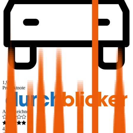
1,9
Produktnote
Ausgezeichnet
4,6