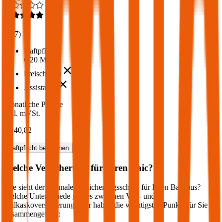
4,6
(
217
)
Haftpflicht
€ 20 Mio.
Freischaden
Assistance
Monatliche Prämie
inkl. mVSt.
€ 140,82
Haftpflicht
berechnen
Welche Versicherung für Ihren
Baic
?
Wie sieht der optimale Versicherungsschutz für Ihren
Baic
aus?
Welche Unterschiede gibt es zwischen Voll- und
Teilkaskoversicherung? Wir haben die wichtigsten Punkte für Sie
zusammengefasst: