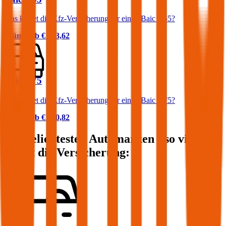
Was kostet die Kfz-Versicherung für einen Baic X55?
Prämie ab
€ 133,62
Baic X75
Was kostet die Kfz-Versicherung für einen Baic X75?
Prämie ab
€ 140,82
Die beliebtesten Automarken - so viel
kostet die Versicherung: