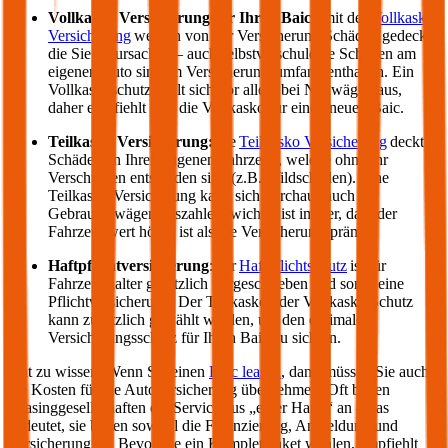
Vollkasko Versicherung für Ihren
Baic
:
mit der
Vollkasko
Versicherung
werden von der Versicherung Schäden gedeckt,
die Sie verursachen – auch selbstverschuldete Schäden am
eigenen Auto sind im Versicherungsumfang enthalten. Ein
Vollkaskoschutz zahlt sich vor allem bei Neuwägen aus,
daher empfiehlt sich die Vollkasko für einen neuen
Baic
.
Teilkasko Versicherung:
die
Teilkasko Versicherung
deckt
Schäden an Ihrem eigenen Fahrzeug, welche ohne Ihr
Verschulden entstanden sind (z.B. Wildschäden). Eine
Teilkasko Versicherung kann sich durchaus auch bei
Gebrauchtwägen auszahlen: wichtig ist immer, dass der
Fahrzeugwert höher ist als die Versicherungsprämie.
Haftpflichtversicherung
: der
Haftpflichtschutz
ist für
Fahrzeughalter gesetzlich vorgeschrieben und somit eine
Pflichtversicherung. Der Teilkasko oder Vollkasko Schutz
kann zusätzlich gewählt werden, um den optimalen
Versicherungsschutz für Ihren
Baic
zu sichern.
Gut zu wissen: Wenn Sie einen
Baic
leasen
, dann müssen Sie auch
die Kosten für die Autoversicherung übernehmen. Oft bieten
Leasinggesellschaften ein Service aus „einer Hand“ an – das
bedeutet, sie bieten sowohl die Finanzierung, Anmeldung und
Versicherung an. Bevor Sie ein Komplettpaket wählen, empfiehlt