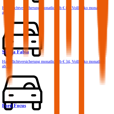
Haftpflichtversicherung monatlich ab
€ 87
,
Vollkasko monatlich
ab …
Skoda
Fabia
Haftpflichtversicherung monatlich ab
€ 34
,
Vollkasko monatlich
ab …
Ford
Focus