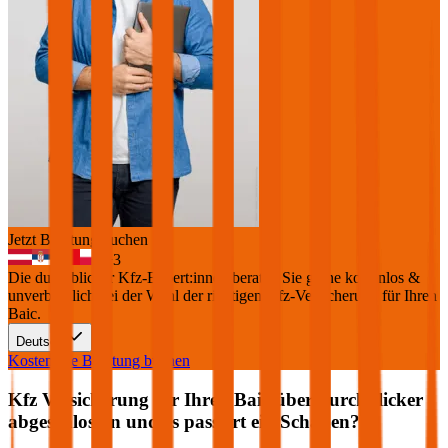
Jetzt Beratung buchen
+
3
Die durchblicker Kfz-Expert:innen beraten Sie gerne kostenlos &
unverbindlich bei der Wahl der richtigen Kfz-Versicherung für Ihren
Baic
.
Deutsch
Kostenlose Beratung buchen
Kfz Versicherung für Ihren
Baic
über durchblicker
abgeschlossen und es passiert ein Schaden?