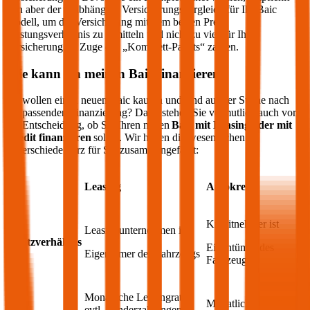
sich aber der unabhängige Versicherungsvergleich für Ihr
Baic
Modell, um die Versicherung mit dem besten Preis-
Leistungsverhältnis zu ermitteln und nicht zu viel für Ihre
Versicherung im Zuge des „Komplett-Pakets“ zahlen.
Wie kann ich meinen
Baic
finanzieren?
Sie wollen einen neuen
Baic
kaufen und sind auf der Suche nach
der passenden Finanzierung? Dann stehen Sie vermutlich auch vor
der Entscheidung, ob Sie Ihren neuen
Baic
mit Leasing oder mit
Kredit finanzieren
sollen. Wir haben die wesentlichen
Unterschiede kurz für Sie zusammengefasst:
Leasing
Autokredit
Kreditnehmer ist
Leasingunternehmen ist
Besitzverhältnis
Eigentümer des
Eigentümer des Fahrzeugs
Fahrzeugs
Monatliche Leasingrate,
Monatliche Kreditrate
evtl. Sonderzahlungen;