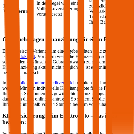
lange Sie einen
In der Regel wird eine
Kfz-
zusätzlichen
Vollkaskoversicherung
Versicherung
Vollkasko- oder
vorausgesetzt
Teilkasko-Schutz für
Ihren
Baic
bezahlen
Gebrauchtwagen Finanzierung für einen
Baic
Eine klassische Variante, um einen gebrauchten
Baic
zu finanzieren,
ist der
Autokredit
. Vor allem wenn die Finanzierung schnell gehen
soll, um den gewünschten Gebrauchtwagen zu sichern, aber eine
Eigenfinanzierung aktuell nicht möglich ist, ist ein online Autokredit
besonders praktisch.
Im
durchblicker online Kreditvergleich
erhalten Sie innerhalb von
wenigen Minuten individuelle Kreditangebote für die Finanzierung
Ihres
Baic
. Sie können das gewünschte Finanzierungs-Angebot
dann auch direkt online beantragen. So sichern Sie die Finanzierung
Ihres
Baic
innerhalb von 24 Stunden bequem von zuhause aus.
Kfz-Versicherung beim Elektroauto – das ist zu
beachten:
Im Gegensatz zu den Verbrennungsmotoren gibt es bei der