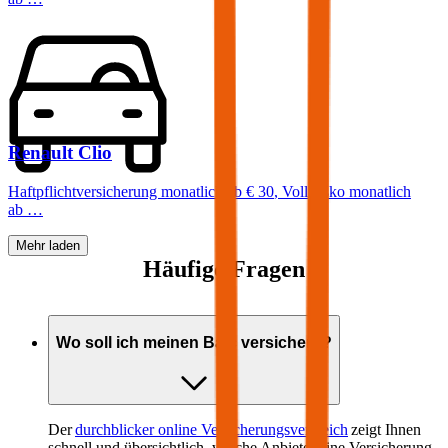
Renault
Clio
Haftpflichtversicherung monatlich ab
€ 30
,
Vollkasko monatlich
ab …
Mehr laden
Häufige Fragen
Wo soll ich meinen
Baic
versichern?
Der
durchblicker online Versicherungsvergleich
zeigt Ihnen
schnell und übersichtlich, welche Anbieter eine Versicherung