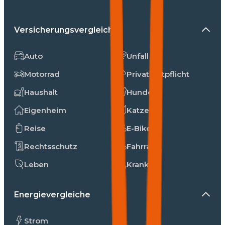
Versicherungsvergleiche
Auto
Unfall
Motorrad
Privathaftpflicht
Haushalt
Hunde
Eigenheim
Katzen
Reise
E-Bike
Rechtsschutz
Fahrrad
Leben
Kranken
Energievergleiche
Strom