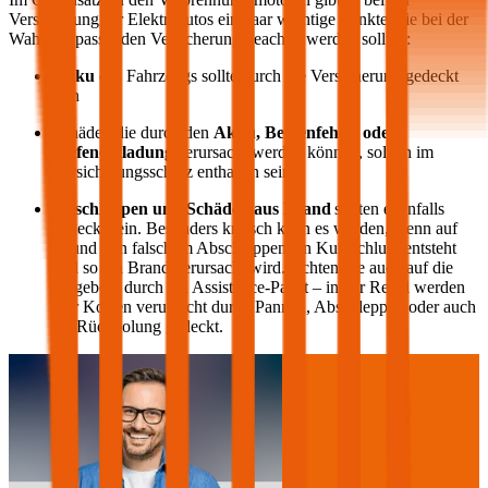
Versicherung für Elektroautos ein paar wichtige Punkte, die bei der
Wahl der passenden Versicherung beachtet werden sollten:
Akku
des Fahrzeugs sollte durch die Versicherung gedeckt
sein
Schäden die durch den
Akku, Bedienfehler oder
Tiefenentladung
verursacht werden können, sollten im
Versicherungsschutz enthalten sein
Abschleppen und Schäden aus Brand
sollten ebenfalls
gedeckt sein. Besonders kritisch kann es werden, wenn auf
Grund von falschem Abschleppen ein Kurzschluss entsteht
und so ein Brand verursacht wird. Achten Sie auch auf die
Angebote durch ein Assistance-Paket – in der Regel werden
hier Kosten verursacht durch Pannen, Abschleppen oder auch
für Rückholung gedeckt.