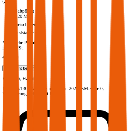
(
217
)
Haftpflicht
€ 20 Mio.
Freischaden
Assistance
Monatliche Prämie
inkl. mVSt.
€ 133,62
Haftpflicht
berechnen
Baic
X75, Haftpflicht
176.7 PS/130 KW, benzin, Baujahr 2025,
BM-Stufe
0
,
Versicherungsnehmer 30 Jahre