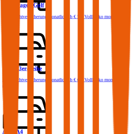
Volkswagen
Golf
Haftpflichtversicherung monatlich ab
€ 50
,
Vollkasko monatlich
ab …
BMW
3er-Reihe
Haftpflichtversicherung monatlich ab
€ 68
,
Vollkasko monatlich
ab …
Audi
A4