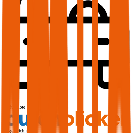
1,9
Produktnote
Ausgezeichnet