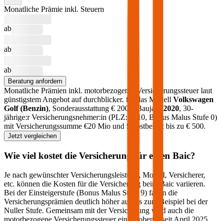
Monatliche Prämie inkl. Steuern
ab
ab
ab
Beratung anfordern
Monatliche Prämien inkl. motorbezogener Versicherungssteuer laut
günstigstem Angebot auf durchblicker.
für das Modell
Volkswagen
Golf
(
Benzin
)
, Sonderausstattung €
2000
, Baujahr
2020
, 30-
jährige:r Versicherungsnehmer:in (PLZ:
1010
, Bonus Malus Stufe
0
)
mit Versicherungssumme €
20 Mio
und Selbstbehalt bis zu €
500
.
Jetzt vergleichen
Wie viel kostet die Versicherung für einen
Baic
?
Je nach gewünschter Versicherungsleistung, Modell, Versicherer,
etc. können die Kosten für die Versicherung beim
Baic
variieren.
Bei der Einsteigerstufe (Bonus Malus Stufe 9) fallen die
Versicherungsprämien deutlich höher aus als zum Beispiel bei der
Nuller Stufe. Gemeinsam mit der Versicherung wird auch die
motorbezogene Versicherungssteuer eingehoben – seit April 2025