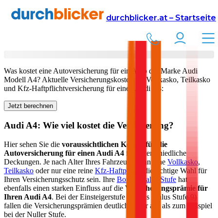
Versicherung
Autoversicherung
Audi
durchblicker.at – Startseite
Kfz Versicherung für Ihren
Audi A4
in Österreich
Was kostet eine Autoversicherung für ein Auto der Marke
Audi
Modell
A4
? Aktuelle Versicherungskosten für Vollkasko, Teilkasko
und Kfz-Haftpflichtversicherung für einen
Audi
A4
:
Jetzt berechnen
Audi
A4
: Wie viel kostet die Versicherung?
Hier sehen Sie die
voraussichtlichen Kosten für die
Autoversicherung für einen
Audi
A4
für unterschiedliche
Deckungen. Je nach Alter Ihres Fahrzeugs kann eine
Vollkasko
,
Teilkasko
oder nur eine reine
Kfz-Haftpflicht
die richtige Wahl für
Ihren Versicherungsschutz sein. Ihre
Bonus-Malus Stufe
hat
ebenfalls einen starken Einfluss auf die
Versicherungsprämie für
Ihren
Audi A4
. Bei der Einsteigerstufe (Bonus Malus Stufe 9)
fallen die Versicherungsprämien deutlich höher aus als zum Beispiel
bei der Nuller Stufe.