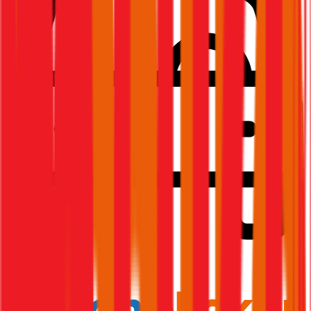
1,7
Produktnote