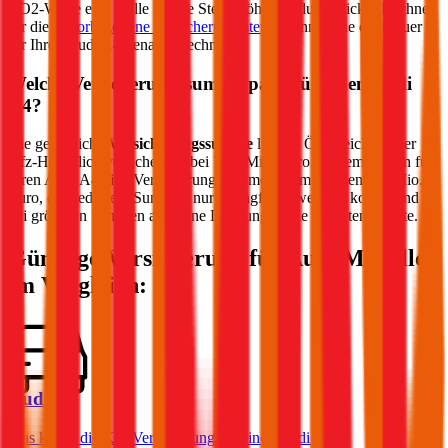
CO2-Werte eine Rolle für die Steuerhöhe. Im durchblicker Rechner
für die
motorbezogene Versicherungssteuer
können Sie die Steuer
für Ihren
Audi
A4
genau berechnen.
Welche Versicherungssumme passt für einen
Audi
A4
?
Die gesetzliche
Versicherungssumme
liegt in Österreich bei der
Kfz-Haftpflichtversicherung bei 7,79 Mio. Euro. Wir empfehlen für
Ihren
Audi
A4
eine Versicherungssumme von mindestens 20 Mio.
Euro, da niedrigere Summen nur geringfügig weniger kosten und
bei größeren Schäden aber eine Deckungslücke auftreten könnte.
Günstige Versicherung für
Audi
Modelle
im Vergleich:
Audi A4
Was kostet die Kfz-Versicherung für einen Audi A4?