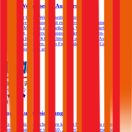
Grazer Wechselseitige Autoversicherung
Kunden der Grazer Wechselseitige können Kfz-
Haftpflichtversicherungen mit einer Versicherungssumme von € 10,
15 oder 20 Millionen abschließen. Des Weiteren besteht die
Möglichkeit, dem Versicherungsprodukt eine Insassen-
Unfallversicherung, Kfz-Rechtsschutz und/oder ein Assistance-
Produkt hinzuzufügen. Einen Freischaden bietet die Grazer
Wechselseitige nicht an.
4,4
Donau Autoversicherung
Kfz-Haftpflichtversicherungen können bei der Donau mit einer
Versicherungssumme von € 10, 20 oder 30 Mio. abgeschlossen