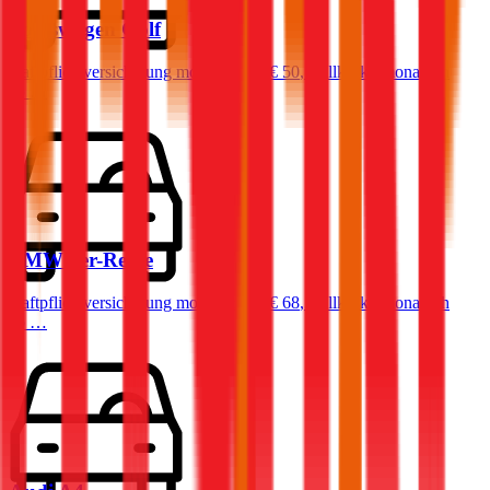
Volkswagen
Golf
Haftpflichtversicherung monatlich ab
€ 50
,
Vollkasko monatlich
ab …
BMW
3er-Reihe
Haftpflichtversicherung monatlich ab
€ 68
,
Vollkasko monatlich
ab …