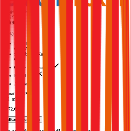
Ausgezeichnet
4,5
(
1,9k
)
Haftpflicht
€ 35 Mio.
Selbstbehalt Kasko
€ 500
Grobe Fahrlässigkeit
Freischaden
Assistance
Monatliche Prämie
inkl. mVSt.
€ 172,64
Vollkasko
berechnen