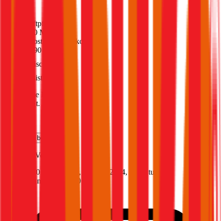
(
217
)
Haftpflicht
€ 20 Mio.
Selbstbehalt Kasko
€ 390
Freischaden
Assistance
Monatliche Prämie
inkl. mVSt.
€ 120,23
Teilkasko
berechnen
Audi
A4, Vollkasko
150 PS/110 KW, hybrid, Baujahr 2024,
BM-Stufe
0
,
Versicherungsnehmer 30 Jahre