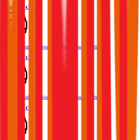
Prämie ab
€ 87,05
Audi A3
Was kostet die Kfz-Versicherung für einen Audi A3?
Prämie ab
€ 54,63
Audi A6
Was kostet die Kfz-Versicherung für einen Audi A6?
Prämie ab
€ 69,13
Audi A5