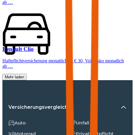
ab …
Renault
Clio
Haftpflichtversicherung monatlich ab
€ 30
,
Vollkasko monatlich
ab …
Mehr laden
Versicherungsvergleiche
Auto
Unfall
Motorrad
Privathaftpflicht