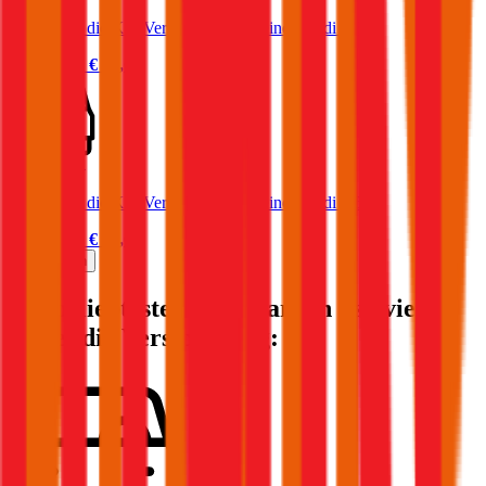
Was kostet die Kfz-Versicherung für einen Audi A5?
Prämie ab
€ 64,01
Audi Q5
Was kostet die Kfz-Versicherung für einen Audi Q5?
Prämie ab
€ 85,61
Mehr laden
Die beliebtesten Automarken - so viel
kostet die Versicherung: