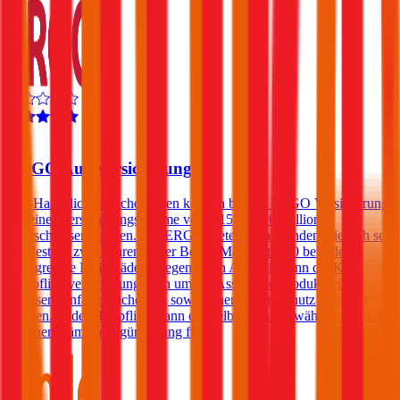
4,4
ERGO Autoversicherung
Kfz-Haftpflichtversicherungen können bei der ERGO Versicherung
mit einer Versicherungssumme von € 15 und 20 Millionen
abgeschlossen werden. Die ERGO bietet ihren Kunden, die sich seit
mindestens zwei Jahren in der Bonus Malus-Stufe 0 befinden,
unbegrenzte Freischäden. Gegen einen Aufpreis kann die Kfz-
Haftpflichtversicherung auch um ein Assistance-Produkt, eine
Insassen-Unfallversicherung sowie einen Rechtsschutz erweitert
werden. In der Haftpflicht kann ein Selbstbehalt gewählt werden der
zu einer Prämienvergünstigung führt.