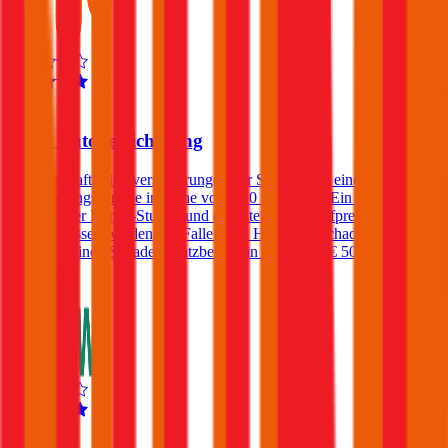
4,6
Smile Autoversicherung
Die Kfz-Haftpflichtversicherungen der Smile bietet eine
Versicherungssumme in Höhe von € 20 Millionen. Ein Freischaden
kann bei der Bonus-Stufe 7 und darunter gegen Aufpreis
eingeschlossen werden. Im Falle eines Haftpflichtschadens verlangt
die Smile einen Schadenersatzbeitrag in Höhe von € 500.
4,5