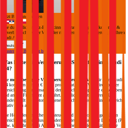
Jetzt Beratung buchen
+
3
Die durchblicker Kfz-Expert:innen beraten Sie gerne kostenlos &
unverbindlich bei der Wahl der richtigen Kfz-Versicherung für Ihren
Audi A4
.
Deutsch
Kostenlose Beratung buchen
Was kostet die Versicherungs-Steuer für einen
Audi
A4
?
Die
motorbezogene Versicherungssteuer (mVSt)
für einen
Audi
A4
kostet im Schnitt €
64,08
pro Monat. Die mVSt wird von der
Versicherung gemeinsam mit der Versicherungsprämie eingehoben
und an das Finanzamt abgeführt. Verglichen mit anderen EU-
Ländern fällt die motorbezogene Versicherungssteuer in Österreich
relativ hoch aus.
Die Höhe der Versicherungssteuer wird nicht von der gewählten
Versicherung beeinflusst, sondern richtet sich nach der Leistung (PS
bzw. kW) Ihres
Audi
A4
. Bei Verbrennern spielen zusätzlich die