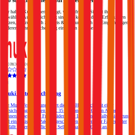
Wo soll ich meinen
Audi
A4
versichern?
Wir haben Kund:innen befragt, wie zufrieden Sie mit ihrer
gewählten Autoversicherung sind. Sie können diese Erfahrungen
nutzen, um zusätzlich zu Preis & Leistung auch die Empfehlungen
anderer in Ihre Entscheidung einfließen zu lassen:
4,5
Muki Autoversicherung
Die Muki Versicherung bietet die Kfz-Haftpflicht mit einer
Versicherungssummen von € 35 Millionen an. Gegen Aufpreis
können unbegrenzte Freischäden, eine Insassen-Unfallversicherung
und ein Assistance-Paket abgeschlossen werden. Für Fahrer unter
23 fällt in der Haftpflicht ein Selbstbehalt von € 500 an.