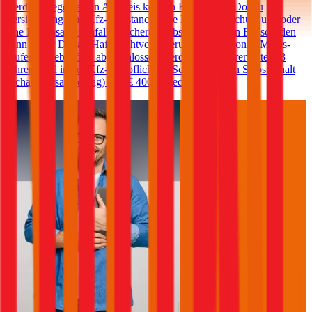
werden. Gegen einen Aufpreis können Kunden der Donau
Versicherung eine Kfz-Assistance, eine Kfz-Rechtsschutz und/oder
eine Kfz-Insassenunfallversicherung abschließen. Ein Freischaden
kann in der Donau-Haftpflichtversicherung in den Bonus-Malus-
Stufen 0-3 ebenfalls abgeschlossen werden. Für Fahrer unter 23
Jahren wird in der Kfz-Haftpflicht im Schadenfall ein Selbstbehalt
(Schadenersatzbeitrag) von € 400 verrechnet.