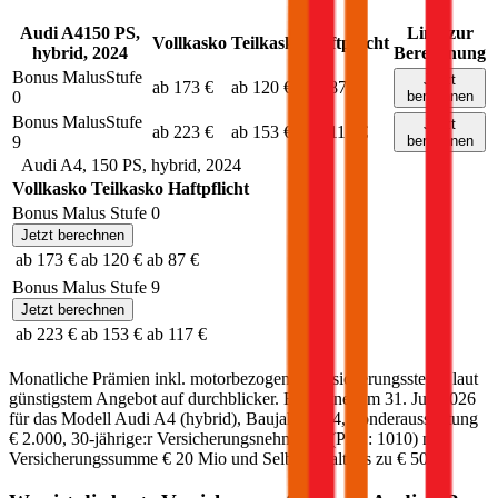
Audi
A4
150
PS,
Link zur
Vollkasko
Teilkasko
Haftpflicht
hybrid
,
2024
Berechnung
Bonus Malus
Stufe
Jetzt
ab 173 €
ab 120 €
ab 87 €
0
berechnen
Bonus Malus
Stufe
Jetzt
ab 223 €
ab 153 €
ab 117 €
9
berechnen
Audi
A4
,
150
PS,
hybrid
,
2024
Vollkasko
Teilkasko
Haftpflicht
Bonus Malus Stufe
0
Jetzt berechnen
ab 173 €
ab 120 €
ab 87 €
Bonus Malus Stufe
9
Jetzt berechnen
ab 223 €
ab 153 €
ab 117 €
Monatliche Prämien inkl. motorbezogener Versicherungssteuer laut
günstigstem Angebot auf durchblicker. Berechnet am
31. Juli 2026
für das Modell
Audi
A4
(
hybrid
)
, Baujahr
2024
, Sonderausstattung
€ 2.000
,
30-jährige:r
Versicherungsnehmer:in (PLZ:
1010
) mit
Versicherungssumme
€ 20 Mio
und Selbstbehalt bis zu
€ 500
.