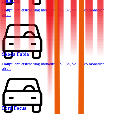
Audi
A4
Haftpflichtversicherung monatlich ab
€ 87
,
Vollkasko monatlich
ab …
Skoda
Fabia
Haftpflichtversicherung monatlich ab
€ 34
,
Vollkasko monatlich
ab …
Ford
Focus