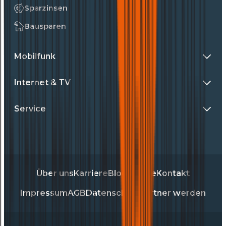
Sparzinsen
Bausparen
Mobilfunk
Internet & TV
Service
Über uns
Karriere
Blog
Presse
Kontakt
Impressum
AGB
Datenschutz
Partner werden