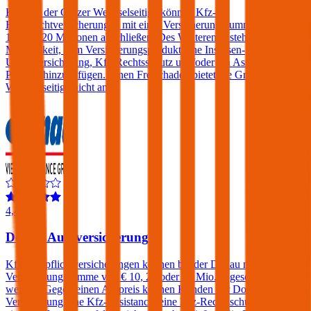
Kunden der Grazer Wechselseitige können Kfz-
Haftpflichtversicherungen mit einer Versicherungssumme von € 10,
15 oder 20 Millionen abschließen. Des Weiteren besteht die
Möglichkeit, dem Versicherungsprodukt eine Insassen-
Unfallversicherung, Kfz-Rechtsschutz und/oder ein Assistance-
Produkt hinzuzufügen. Einen Freischaden bietet die Grazer
Wechselseitige nicht an.
4,4
Donau Autoversicherung
Kfz-Haftpflichtversicherungen können bei der Donau mit einer
Versicherungssumme von € 10, 20 oder 30 Mio. abgeschlossen
werden. Gegen einen Aufpreis können Kunden der Donau
Versicherung eine Kfz-Assistance, eine Kfz-Rechtsschutz und/oder