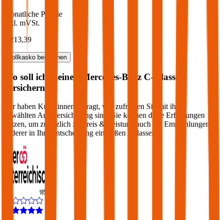
Monatliche Prämie
inkl. mVSt.
€ 213,39
Vollkasko
berechnen
Wo soll ich meinen
Mercedes-Benz
C-Klasse
versichern?
Wir haben Kund:innen befragt, wie zufrieden Sie mit ihrer
gewählten Autoversicherung sind. Sie können diese Erfahrungen
nutzen, um zusätzlich zu Preis & Leistung auch die Empfehlungen
anderer in Ihre Entscheidung einfließen zu lassen: