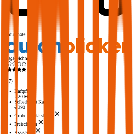
1,6
Produktnote
Ausgezeichnet
4,6
(
217
)
Haftpflicht
€ 20 Mio.
Selbstbehalt Kasko
€ 390
Grobe Fahrlässigkeit
Freischaden
Assistance