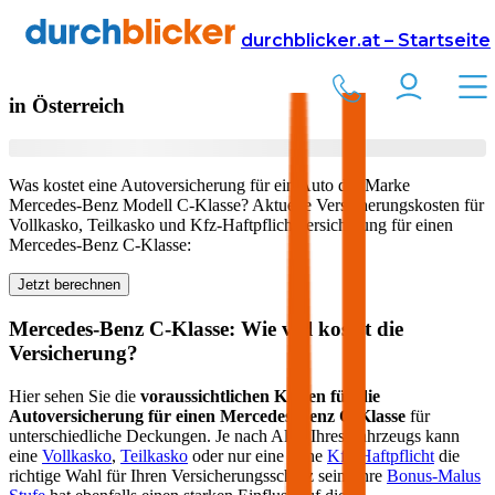
Versicherung
Autoversicherung
Mercedes-Benz
durchblicker.at – Startseite
Kfz Versicherung für Ihren
Mercedes-Benz C-Klasse
in Österreich
Was kostet eine Autoversicherung für ein Auto der Marke
Mercedes-Benz
Modell
C-Klasse
? Aktuelle Versicherungskosten für
Vollkasko, Teilkasko und Kfz-Haftpflichtversicherung für einen
Mercedes-Benz
C-Klasse
:
Jetzt berechnen
Mercedes-Benz
C-Klasse
: Wie viel kostet die
Versicherung?
Hier sehen Sie die
voraussichtlichen Kosten für die
Autoversicherung für einen
Mercedes-Benz
C-Klasse
für
unterschiedliche Deckungen. Je nach Alter Ihres Fahrzeugs kann
eine
Vollkasko
,
Teilkasko
oder nur eine reine
Kfz-Haftpflicht
die
richtige Wahl für Ihren Versicherungsschutz sein. Ihre
Bonus-Malus