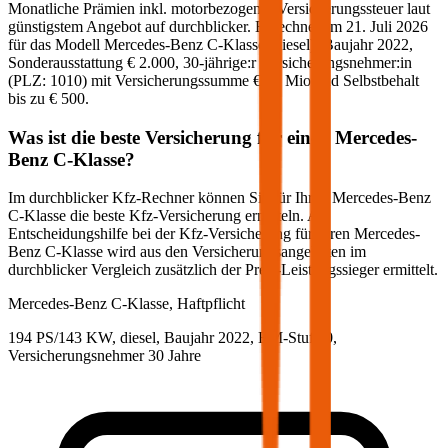
Monatliche Prämien inkl. motorbezogener Versicherungssteuer laut
günstigstem Angebot auf durchblicker. Berechnet am
21. Juli 2026
für das Modell
Mercedes-Benz
C-Klasse
(
diesel
)
, Baujahr
2022
,
Sonderausstattung
€ 2.000
,
30-jährige:r
Versicherungsnehmer:in
(PLZ:
1010
) mit Versicherungssumme
€ 20 Mio
und Selbstbehalt
bis zu
€ 500
.
Was ist die beste Versicherung für einen
Mercedes-
Benz
C-Klasse
?
Im durchblicker Kfz-Rechner können Sie für Ihren
Mercedes-Benz
C-Klasse
die beste Kfz-Versicherung ermitteln. Als
Entscheidungshilfe bei der Kfz-Versicherung für Ihren
Mercedes-
Benz
C-Klasse
wird aus den Versicherungsangeboten im
durchblicker Vergleich zusätzlich der Preis-Leistungssieger ermittelt.
Mercedes-Benz
C-Klasse, Haftpflicht
194 PS/143 KW, diesel, Baujahr 2022,
BM-Stufe
0
,
Versicherungsnehmer 30 Jahre