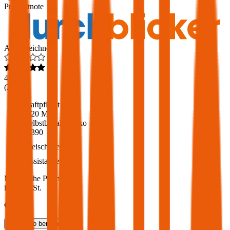
Produktnote
Ausgezeichnet
4,6
(
217
)
Haftpflicht
€ 20 Mio.
Selbstbehalt Kasko
€ 390
Freischaden
Assistance
Monatliche Prämie
inkl. mVSt.
€ 135,12
Teilkasko
berechnen