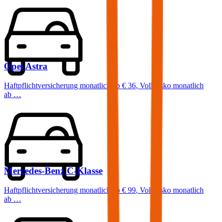
Opel
Astra
Haftpflichtversicherung monatlich ab
€ 36
,
Vollkasko monatlich
ab …
Mercedes-Benz
C-Klasse
Haftpflichtversicherung monatlich ab
€ 99
,
Vollkasko monatlich
ab …