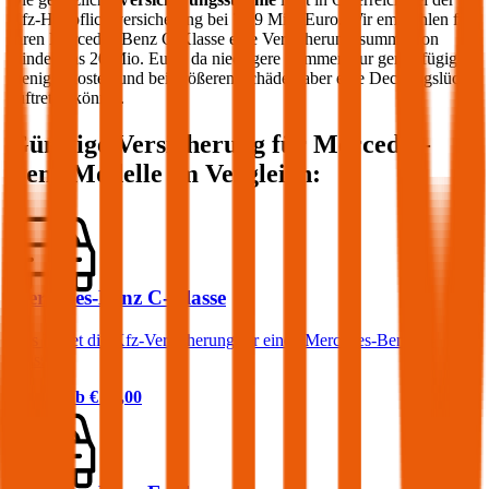
Kfz-Haftpflichtversicherung bei 7,79 Mio. Euro. Wir empfehlen für
Ihren
Mercedes-Benz
C-Klasse
eine Versicherungssumme von
mindestens 20 Mio. Euro, da niedrigere Summen nur geringfügig
weniger kosten und bei größeren Schäden aber eine Deckungslücke
auftreten könnte.
Günstige Versicherung für
Mercedes-
Benz
Modelle im Vergleich:
Mercedes-Benz C-Klasse
Was kostet die Kfz-Versicherung für einen Mercedes-Benz C-
Klasse?
Prämie ab
€ 99,00