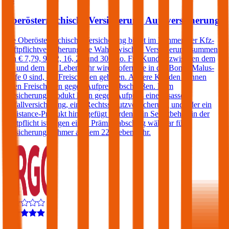
4,5
Oberösterreichische Versicherung Autoversicherung
Die Oberösterreichische Versicherung bietet im Rahmen der Kfz-
Haftpflichtversicherung die Wahl zwischen Versicherungssummen
von € 7,79, 9, 12, 16, 20 und 30 Mio. Für Kunden zwischen dem
25. und dem 69. Lebensjahr wird, sofern sie in der Bonus Malus-
Stufe 0 sind, ein Freischaden geboten. Andere Kunden können
einen Freischaden gegen Aufpreis abschließen. Dem
Versicherungsprodukt kann gegen Aufpreis eine Insassen-
Unfallversicherung, eine Rechtsschutzversicherung und/oder ein
Assistance-Produkt hinzugefügt werden. Ein Selbstbehalt in der
Haftpflicht ist gegen einen Prämienabschlag wählbar für
Versicherungsnehmer ab dem 22. Lebensjahr.
4,4