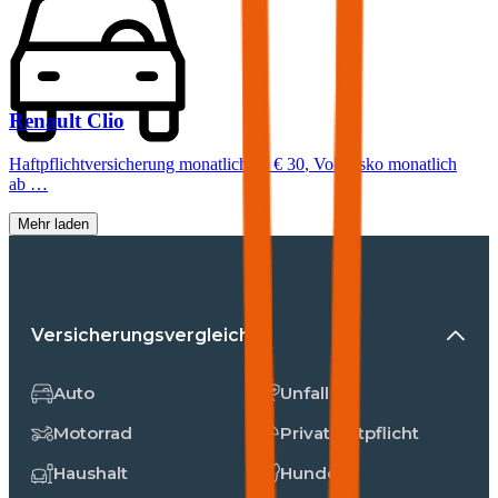
Renault
Clio
Haftpflichtversicherung monatlich ab
€ 30
,
Vollkasko monatlich
ab …
Mehr laden
Versicherungsvergleiche
Auto
Unfall
Motorrad
Privathaftpflicht
Haushalt
Hunde