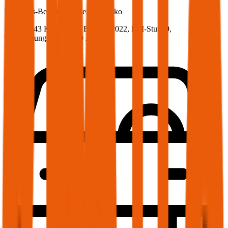
Mercedes-Benz
C-Klasse, Vollkasko
194 PS/143 KW, diesel, Baujahr 2022,
BM-Stufe
0
,
Versicherungsnehmer 30 Jahre