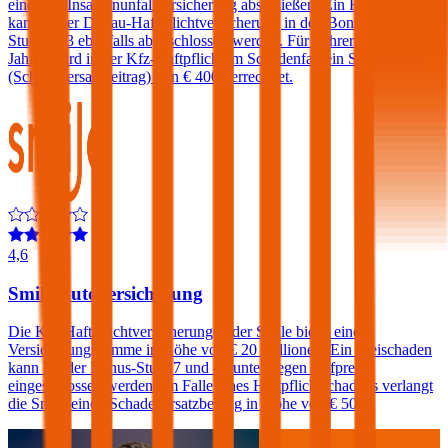
eine Kfz-Insassenunfallversicherung abschließen. Ein Freischaden
kann in der Donau-Haftpflichtversicherung in den Bonus-Malus-
Stufen 0-3 ebenfalls abgeschlossen werden. Für Fahrer unter 23
Jahren wird in der Kfz-Haftpflicht im Schadenfall ein Selbstbehalt
(Schadenersatzbeitrag) von € 400 verrechnet.
4,6
Smile Autoversicherung
Die Kfz-Haftpflichtversicherungen der Smile bietet eine
Versicherungssumme in Höhe von € 20 Millionen. Ein Freischaden
kann bei der Bonus-Stufe 7 und darunter gegen Aufpreis
eingeschlossen werden. Im Falle eines Haftpflichtschadens verlangt
die Smile einen Schadenersatzbeitrag in Höhe von € 500.