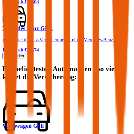
Prämie ab
€ 38,03
Mercedes-Benz GLC
Was kostet die Kfz-Versicherung für einen Mercedes-Benz GLC?
Prämie ab
€ 94,74
Mehr laden
Die beliebtesten Automarken - so viel
kostet die Versicherung:
Volkswagen
Golf