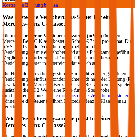
Kostenlose Beratung buchen
Was kostet die Versicherungs-Steuer für einen
Mercedes-Benz
C-Klasse
?
Die
motorbezogene Versicherungssteuer (mVSt)
für einen
Mercedes-Benz
C-Klasse
kostet im Schnitt €
74,88
pro Monat. Die
mVSt wird von der Versicherung gemeinsam mit der
Versicherungsprämie eingehoben und an das Finanzamt abgeführt.
Verglichen mit anderen EU-Ländern fällt die motorbezogene
Versicherungssteuer in Österreich relativ hoch aus.
Die Höhe der Versicherungssteuer wird nicht von der gewählten
Versicherung beeinflusst, sondern richtet sich nach der Leistung (PS
bzw. kW) Ihres
Mercedes-Benz
C-Klasse
. Bei Verbrennern spielen
zusätzlich die CO2-Werte eine Rolle für die Steuerhöhe. Im
durchblicker Rechner für die
motorbezogene Versicherungssteuer
können Sie die Steuer für Ihren
Mercedes-Benz
C-Klasse
genau
berechnen.
Welche Versicherungssumme passt für einen
Mercedes-Benz
C-Klasse
?
Die gesetzliche
Versicherungssumme
liegt in Österreich bei der