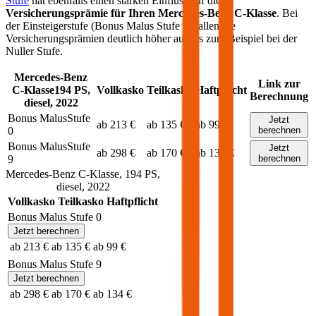
Stufe
hat ebenfalls einen starken Einfluss auf die
Versicherungsprämie für Ihren
Mercedes-Benz C-Klasse
. Bei
der Einsteigerstufe (Bonus Malus Stufe 9) fallen die
Versicherungsprämien deutlich höher aus als zum Beispiel bei der
Nuller Stufe.
Mercedes-Benz
Link zur
C-Klasse
194
PS,
Vollkasko
Teilkasko
Haftpflicht
Berechnung
diesel
,
2022
Bonus Malus
Stufe
Jetzt
ab 213 €
ab 135 €
ab 99 €
0
berechnen
Bonus Malus
Stufe
Jetzt
ab 298 €
ab 170 €
ab 134 €
9
berechnen
Mercedes-Benz
C-Klasse
,
194
PS,
diesel
,
2022
Vollkasko
Teilkasko
Haftpflicht
Bonus Malus Stufe
0
Jetzt berechnen
ab 213 €
ab 135 €
ab 99 €
Bonus Malus Stufe
9
Jetzt berechnen
ab 298 €
ab 170 €
ab 134 €