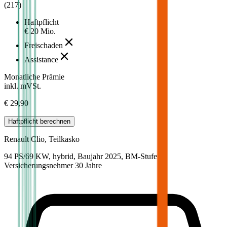
(
217
)
Haftpflicht
€ 20 Mio.
Freischaden
Assistance
Monatliche Prämie
inkl. mVSt.
€ 29,90
Haftpflicht
berechnen
Renault
Clio, Teilkasko
94 PS/69 KW, hybrid, Baujahr 2025,
BM-Stufe
0
,
Versicherungsnehmer 30 Jahre