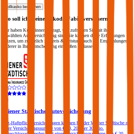
Vollkasko
berechnen
Wo soll ich meinen
Skoda
Fabia
versichern?
Wir haben Kund:innen befragt, wie zufrieden Sie mit ihrer
gewählten Autoversicherung sind. Sie können diese Erfahrungen
nutzen, um zusätzlich zu Preis & Leistung auch die Empfehlungen
anderer in Ihre Entscheidung einfließen zu lassen:
3,9
Wiener Städtische Autoversicherung
Kfz-Haftpflichtversicherungen können bei der Wiener Städtische mit
einer Versicherungssumme von € 10, 20 oder 30 Mio.
abgeschlossen werden. Bei einer Versicherungssumme von € 20