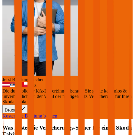
Jetzt Beratung buchen
+
3
Die durchblicker Kfz-Expert:innen beraten Sie gerne kostenlos &
unverbindlich bei der Wahl der richtigen Kfz-Versicherung für Ihren
Skoda Fabia
.
Deutsch
Kostenlose Beratung buchen
Was kostet die Versicherungs-Steuer für einen
Skoda
Fabia
?