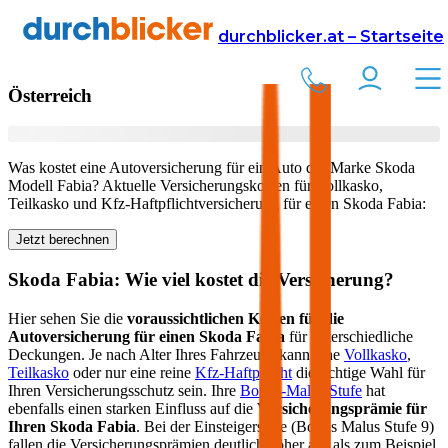
Versicherung
Autoversicherung
Skoda
durchblicker.at – Startseite
Kfz Versicherung für Ihren
Skoda Fabia
in
Österreich
Was kostet eine Autoversicherung für ein Auto der Marke
Skoda
Modell
Fabia
? Aktuelle Versicherungskosten für Vollkasko,
Teilkasko und Kfz-Haftpflichtversicherung für einen
Skoda
Fabia
:
Jetzt berechnen
Skoda
Fabia
: Wie viel kostet die Versicherung?
Hier sehen Sie die
voraussichtlichen Kosten für die
Autoversicherung für einen
Skoda
Fabia
für unterschiedliche
Deckungen. Je nach Alter Ihres Fahrzeugs kann eine
Vollkasko
,
Teilkasko
oder nur eine reine
Kfz-Haftpflicht
die richtige Wahl für
Ihren Versicherungsschutz sein. Ihre
Bonus-Malus Stufe
hat
ebenfalls einen starken Einfluss auf die
Versicherungsprämie für
Ihren
Skoda Fabia
. Bei der Einsteigerstufe (Bonus Malus Stufe 9)
fallen die Versicherungsprämien deutlich höher aus als zum Beispiel