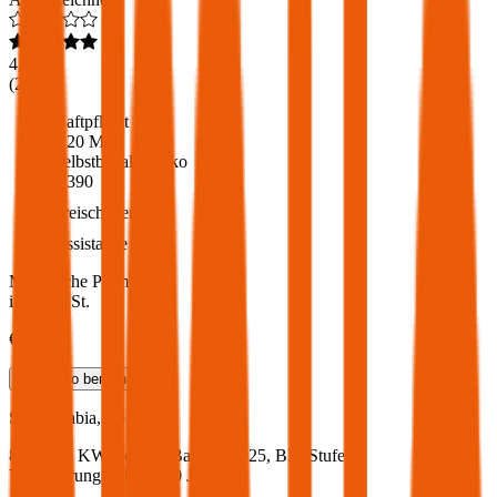
4,6
(
217
)
Haftpflicht
€ 20 Mio.
Selbstbehalt Kasko
€ 390
Freischaden
Assistance
Monatliche Prämie
inkl. mVSt.
€ 53,28
Teilkasko
berechnen
Skoda
Fabia, Vollkasko
80 PS/59 KW, benzin, Baujahr 2025,
BM-Stufe
0
,
Versicherungsnehmer 30 Jahre