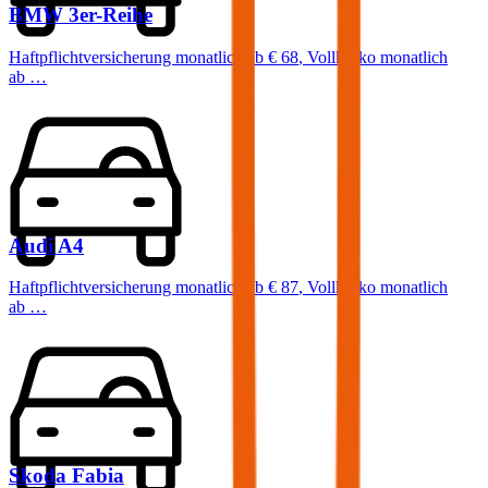
BMW
3er-Reihe
Haftpflichtversicherung monatlich ab
€ 68
,
Vollkasko monatlich
ab …
Audi
A4
Haftpflichtversicherung monatlich ab
€ 87
,
Vollkasko monatlich
ab …
Skoda
Fabia