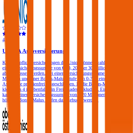
4,3
UNIQA Autoversicherung
Kfz-Haftpflichtversicherungen der Uniqa können wahlweise mit
einer Versicherungssumme von € 10, 20 oder 30 Millionen
abgeschlossen werden. Bei einer Versicherungssumme von € 30
Millionen und einer Bonus-Malus Stufe von 0-7 ist eine Kfz-
Assistance prämienfrei eingeschlossen. Ist die Bonus-Malus Stufe
kleiner als 4 ist ebenfalls ein Freischaden inkludiert. Ein Freischaden
kann ab einer Versicherungssumme von € 20 Millionen auch bei
höheren Bonus-Malus Stufen dazugebucht werden.