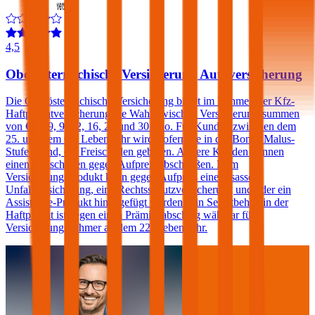
4,5
Oberösterreichische Versicherung Autoversicherung
Die Oberösterreichische Versicherung bietet im Rahmen der Kfz-
Haftpflichtversicherung die Wahl zwischen Versicherungssummen
von € 7,79, 9, 12, 16, 20 und 30 Mio. Für Kunden zwischen dem
25. und dem 69. Lebensjahr wird, sofern sie in der Bonus Malus-
Stufe 0 sind, ein Freischaden geboten. Andere Kunden können
einen Freischaden gegen Aufpreis abschließen. Dem
Versicherungsprodukt kann gegen Aufpreis eine Insassen-
Unfallversicherung, eine Rechtsschutzversicherung und/oder ein
Assistance-Produkt hinzugefügt werden. Ein Selbstbehalt in der
Haftpflicht ist gegen einen Prämienabschlag wählbar für
Versicherungsnehmer ab dem 22. Lebensjahr.