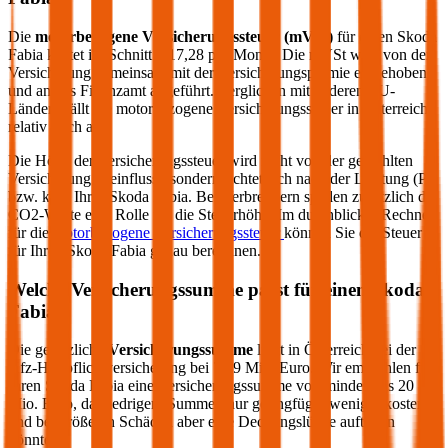
Die
motorbezogene Versicherungssteuer (mVSt)
für einen
Skoda
Fabia
kostet im Schnitt €
17,28
pro Monat. Die mVSt wird von der
Versicherung gemeinsam mit der Versicherungsprämie eingehoben
und an das Finanzamt abgeführt. Verglichen mit anderen EU-
Ländern fällt die motorbezogene Versicherungssteuer in Österreich
relativ hoch aus.
Die Höhe der Versicherungssteuer wird nicht von der gewählten
Versicherung beeinflusst, sondern richtet sich nach der Leistung (PS
bzw. kW) Ihres
Skoda
Fabia
. Bei Verbrennern spielen zusätzlich die
CO2-Werte eine Rolle für die Steuerhöhe. Im durchblicker Rechner
für die
motorbezogene Versicherungssteuer
können Sie die Steuer
für Ihren
Skoda
Fabia
genau berechnen.
Welche Versicherungssumme passt für einen
Skoda
Fabia
?
Die gesetzliche
Versicherungssumme
liegt in Österreich bei der
Kfz-Haftpflichtversicherung bei 7,79 Mio. Euro. Wir empfehlen für
Ihren
Skoda
Fabia
eine Versicherungssumme von mindestens 20
Mio. Euro, da niedrigere Summen nur geringfügig weniger kosten
und bei größeren Schäden aber eine Deckungslücke auftreten
könnte.