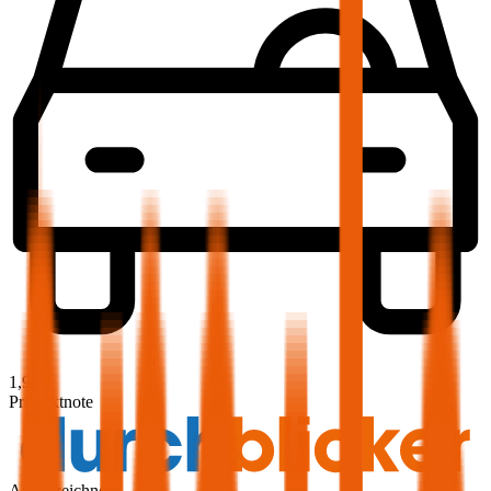
1,9
Produktnote
Ausgezeichnet