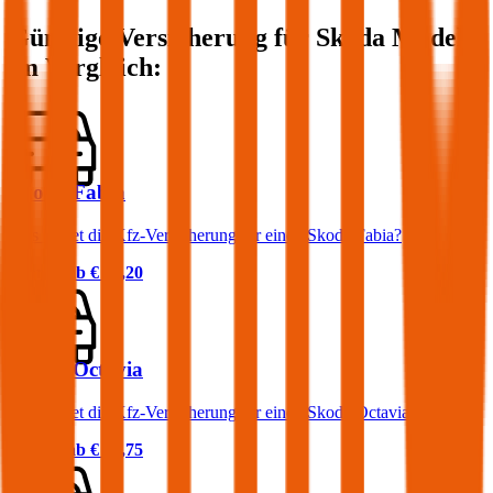
Günstige Versicherung für
Skoda
Modelle
im Vergleich:
Skoda Fabia
Was kostet die Kfz-Versicherung für einen Skoda Fabia?
Prämie ab
€ 34,20
Skoda Octavia
Was kostet die Kfz-Versicherung für einen Skoda Octavia?
Prämie ab
€ 51,75