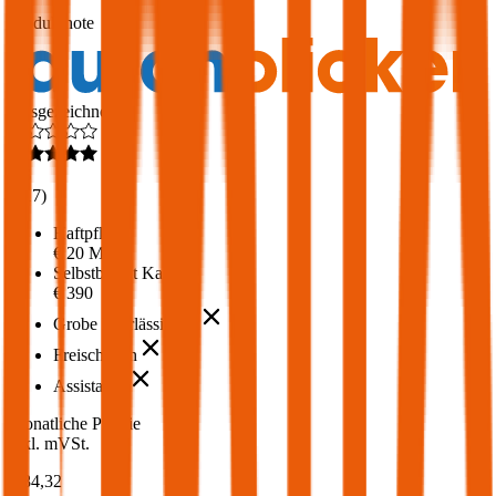
1,7
Produktnote
Ausgezeichnet
4,6
(
217
)
Haftpflicht
€ 20 Mio.
Selbstbehalt Kasko
€ 390
Grobe Fahrlässigkeit
Freischaden
Assistance
Monatliche Prämie
inkl. mVSt.
€ 84,32