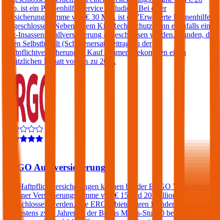
Mio. ist ein Pannenhilfe-Service inkludiert. Bei einer
Versicherungssumme von € 30 Mio. ist die 'Erweiterte Pannenhilfe'
eingeschlossen. Neben einem Kfz-Rechtsschutz kann ebenfalls eine
Kfz-Insassenunfallversicherung abgeschlossen werden. Kunden, die
einen Selbstbehalt (Schadenersatzbeitrag) in der
Haftpflichtversicherung in Kauf nehmen, bekommen einen
zusätzlichen Rabatt von bis zu 20%.
4,4
ERGO Autoversicherung
Kfz-Haftpflichtversicherungen können bei der ERGO Versicherung
mit einer Versicherungssumme von € 15 und 20 Millionen
abgeschlossen werden. Die ERGO bietet ihren Kunden, die sich seit
mindestens zwei Jahren in der Bonus Malus-Stufe 0 befinden,