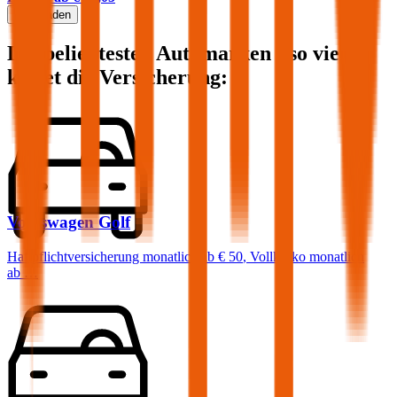
Mehr laden
Die beliebtesten Automarken - so viel
kostet die Versicherung:
Volkswagen
Golf
Haftpflichtversicherung monatlich ab
€ 50
,
Vollkasko monatlich
ab …