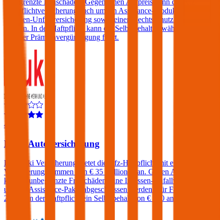
unbegrenzte Freischäden. Gegen einen Aufpreis kann die Kfz-
Haftpflichtversicherung auch um ein Assistance-Produkt, eine
Insassen-Unfallversicherung sowie einen Rechtsschutz erweitert
werden. In der Haftpflicht kann ein Selbstbehalt gewählt werden der
zu einer Prämienvergünstigung führt.
4,5
Muki Autoversicherung
Die Muki Versicherung bietet die Kfz-Haftpflicht mit einer
Versicherungssummen von € 35 Millionen an. Gegen Aufpreis
können unbegrenzte Freischäden, eine Insassen-Unfallversicherung
und ein Assistance-Paket abgeschlossen werden. Für Fahrer unter
23 fällt in der Haftpflicht ein Selbstbehalt von € 500 an.