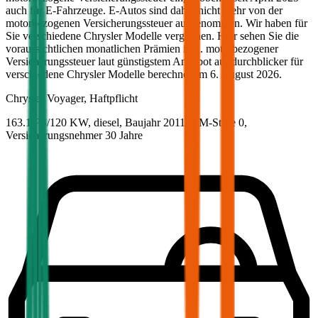
auch für E-Fahrzeuge. E-Autos sind daher nicht mehr von der
motorbezogenen Versicherungssteuer ausgenommen. Wir haben für
Sie verschiedene
Chrysler
Modelle verglichen. Hier sehen Sie die
voraussichtlichen monatlichen Prämien inkl. motorbezogener
Versicherungssteuer laut günstigstem Angebot auf durchblicker für
verschiedene
Chrysler
Modelle berechnet am
6. August 2026
.
Chrysler
Voyager, Haftpflicht
163.1 PS/120 KW, diesel, Baujahr 2011,
BM-Stufe
0
,
Versicherungsnehmer 30 Jahre