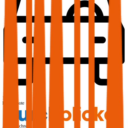
1,9
Produktnote
Ausgezeichnet