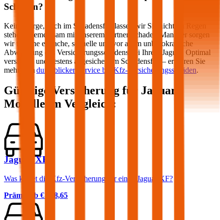
Schaden?
Keine Sorge, auch im Schadensfall lassen wir Sie nicht im Regen
stehen! Gemeinsam mit unserem Partner Schaden-Manager sorgen
wir für eine einfache, schnelle und vor allem unbürokratische
Abwicklung des Versicherungsschadens bei Ihrem
Jaguar
. Optimal
versichert und bestens abgesichert im Schadensfall – erfahren Sie
mehr zum
durchblicker Service bei Kfz-Versicherungsschäden
.
Günstige Versicherung für
Jaguar
Modelle im Vergleich:
Jaguar XF
Was kostet die Kfz-Versicherung für einen Jaguar XF?
Prämie ab
€ 108,65