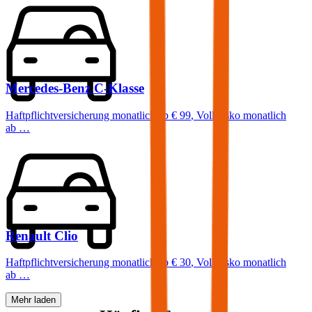
Mercedes-Benz
C-Klasse
Haftpflichtversicherung monatlich ab
€ 99
,
Vollkasko monatlich
ab …
Renault
Clio
Haftpflichtversicherung monatlich ab
€ 30
,
Vollkasko monatlich
ab …
Mehr laden