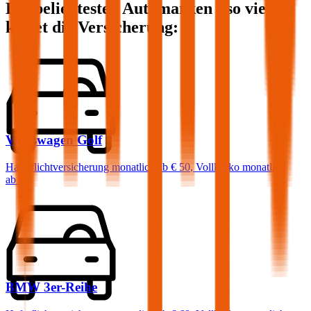
Die beliebtesten Automarken - so viel
kostet die Versicherung:
Volkswagen
Golf
Haftpflichtversicherung monatlich ab
€ 50
,
Vollkasko monatlich
ab …
BMW
3er-Reihe