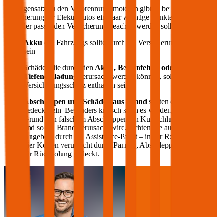
Im Gegensatz zu den Verbrennungsmotoren gibt es bei der
Versicherung für Elektroautos ein paar wichtige Punkte, die bei der
Wahl der passenden Versicherung beachtet werden sollten:
Akku
des Fahrzeugs sollte durch die Versicherung gedeckt
sein
Schäden die durch den
Akku, Bedienfehler oder
Tiefenentladung
verursacht werden können, sollten im
Versicherungsschutz enthalten sein
Abschleppen und Schäden aus Brand
sollten ebenfalls
gedeckt sein. Besonders kritisch kann es werden, wenn auf
Grund von falschem Abschleppen ein Kurzschluss entsteht
und so ein Brand verursacht wird. Achten Sie auch auf die
Angebote durch ein Assistance-Paket – in der Regel werden
hier Kosten verursacht durch Pannen, Abschleppen oder auch
für Rückholung gedeckt.