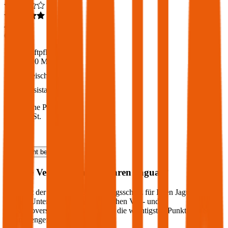
4,6
(
216
)
Haftpflicht
€ 20 Mio.
Freischaden
Assistance
Monatliche Prämie
inkl. mVSt.
€ 117,29
Haftpflicht
berechnen
Welche Versicherung für Ihren
Jaguar
?
Wie sieht der optimale Versicherungsschutz für Ihren
Jaguar
aus?
Welche Unterschiede gibt es zwischen Voll- und
Teilkaskoversicherung? Wir haben die wichtigsten Punkte für Sie
zusammengefasst: