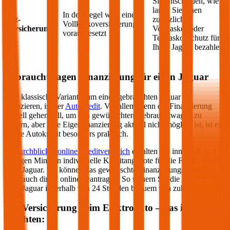
Sie entscheiden, wie
lange Sie einen
In der Regel wird eine
Kfz-
zusätzlichen
Vollkaskoversicherung
Versicherung
Vollkasko- oder
vorausgesetzt
Teilkasko-Schutz für
Ihren
Jaguar
bezahlen
Gebrauchtwagen Finanzierung für einen
Jaguar
Eine klassische Variante, um einen gebrauchten
Jaguar
zu
finanzieren, ist der
Autokredit
. Vor allem wenn die Finanzierung
schnell gehen soll, um den gewünschten Gebrauchtwagen zu
sichern, aber eine Eigenfinanzierung aktuell nicht möglich ist, ist ein
online Autokredit besonders praktisch.
Im
durchblicker online Kreditvergleich
erhalten Sie innerhalb von
wenigen Minuten individuelle Kreditangebote für die Finanzierung
Ihres
Jaguar
. Sie können das gewünschte Finanzierungs-Angebot
dann auch direkt online beantragen. So sichern Sie die Finanzierung
Ihres
Jaguar
innerhalb von 24 Stunden bequem von zuhause aus.
Kfz-Versicherung beim Elektroauto – das ist zu
beachten: