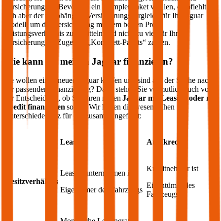
Versicherung an. Bevor Sie ein Komplettpaket wählen, empfiehlt
sich aber der unabhängige Versicherungsvergleich für Ihr
Jaguar
Modell, um die Versicherung mit dem besten Preis-
Leistungsverhältnis zu ermitteln und nicht zu viel für Ihre
Versicherung im Zuge des „Komplett-Pakets“ zahlen.
Wie kann ich meinen
Jaguar
finanzieren?
Sie wollen einen neuen
Jaguar
kaufen und sind auf der Suche nach
der passenden Finanzierung? Dann stehen Sie vermutlich auch vor
der Entscheidung, ob Sie Ihren neuen
Jaguar
mit Leasing oder mit
Kredit finanzieren
sollen. Wir haben die wesentlichen
Unterschiede kurz für Sie zusammengefasst:
Leasing
Autokredit
Kreditnehmer ist
Leasingunternehmen ist
Besitzverhältnis
Eigentümer des
Eigentümer des Fahrzeugs
Fahrzeugs
Monatliche Leasingrate,