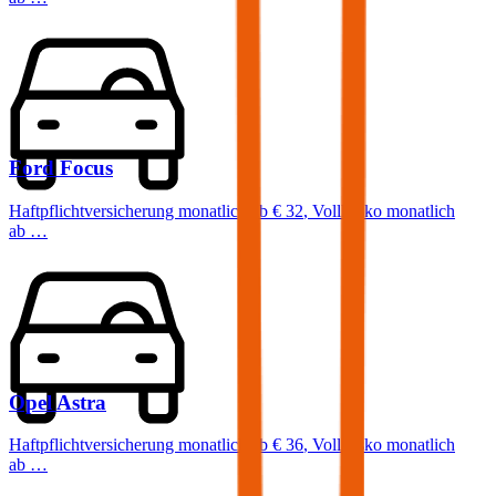
Ford
Focus
Haftpflichtversicherung monatlich ab
€ 32
,
Vollkasko monatlich
ab …
Opel
Astra
Haftpflichtversicherung monatlich ab
€ 36
,
Vollkasko monatlich
ab …