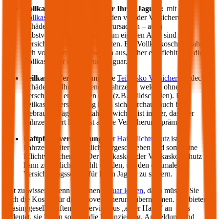
Vollkasko Versicherung für Ihren
Jaguar
:
mit der
Vollkasko Versicherung
werden von der Versicherung
Schäden gedeckt, die Sie verursachen – auch
selbstverschuldete Schäden am eigenen Auto sind im
Versicherungsumfang enthalten. Ein Vollkaskoschutz zahlt
sich vor allem bei Neuwägen aus, daher empfiehlt sich die
Vollkasko für einen neuen
Jaguar
.
Teilkasko Versicherung:
die
Teilkasko Versicherung
deckt
Schäden an Ihrem eigenen Fahrzeug, welche ohne Ihr
Verschulden entstanden sind (z.B. Wildschäden). Eine
Teilkasko Versicherung kann sich durchaus auch bei
Gebrauchtwägen auszahlen: wichtig ist immer, dass der
Fahrzeugwert höher ist als die Versicherungsprämie.
Haftpflichtversicherung
: der
Haftpflichtschutz
ist für
Fahrzeughalter gesetzlich vorgeschrieben und somit eine
Pflichtversicherung. Der Teilkasko oder Vollkasko Schutz
kann zusätzlich gewählt werden, um den optimalen
Versicherungsschutz für Ihren
Jaguar
zu sichern.
Gut zu wissen: Wenn Sie einen
Jaguar
leasen
, dann müssen Sie
auch die Kosten für die Autoversicherung übernehmen. Oft bieten
Leasinggesellschaften ein Service aus „einer Hand“ an – das
bedeutet, sie bieten sowohl die Finanzierung, Anmeldung und