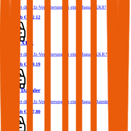
Was kostet die Kfz-Versicherung für einen Jaguar XK8?
Prämie ab
€ 152,12
Jaguar XKR
Was kostet die Kfz-Versicherung für einen Jaguar XKR?
Prämie ab
€ 249,19
Jaguar Daimler
Was kostet die Kfz-Versicherung für einen Jaguar Daimler?
Prämie ab
€ 167,80