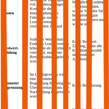
Monatliche Kreditrate
evtl. Sonderzahlungen;
- Sie entscheiden,
Kosten für die
welche Schäden Sie
Kosten
Instandhaltung des
bei Ihrem
Jaguar
Fahrzeugs zum im
reparieren lassen und
Leasingvertrag
welche nicht
vereinbarten Zustand
Sollte der Wertverlust am
Keine Restwert-
Ende des Leasingvertrags
Zahlung, wenn alle
Restwert-
höher sein als ursprünglich
Kreditraten bezahlt
Zahlung
vereinbart, muss eine
sind, endet der
Restwertzahlung geleistet
Autokredit
werden
Im Leasingvertrag wird
eine Kilometer
Kilometer
Begrenzung festgelegt, bei
Keine Begrenzung
Begrenzung
Überschreitung kann eine
Nachzahlung eingefordert
werden