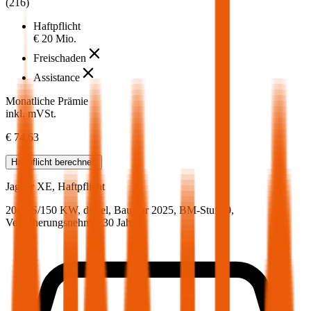
(
216
)
Haftpflicht
€ 20 Mio.
Freischaden
Assistance
Monatliche Prämie
inkl. mVSt.
€ 74,63
Haftpflicht
berechnen
Jaguar
XE, Haftpflicht
204 PS/150 KW, diesel, Baujahr 2025,
BM-Stufe
0
,
Versicherungsnehmer 30 Jahre