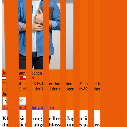
Jetzt Beratung buchen
+
3
Die durchblicker Kfz-Expert:innen beraten Sie gerne kostenlos &
unverbindlich bei der Wahl der richtigen Kfz-Versicherung für Ihren
Jaguar
.
Deutsch
Kostenlose Beratung buchen
Kfz Versicherung für Ihren
Jaguar
über
durchblicker abgeschlossen und es passiert ein