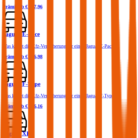
Prämie ab
€ 207,96
Jaguar E-Pace
Was kostet die Kfz-Versicherung für einen Jaguar E-Pace?
Prämie ab
€ 106,98
Jaguar F-Type
Was kostet die Kfz-Versicherung für einen Jaguar F-Type?
Prämie ab
€ 216,16
Jaguar XK8