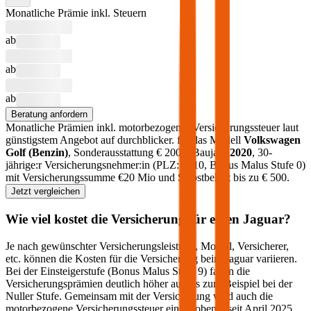
Monatliche Prämie inkl. Steuern
ab
ab
ab
Beratung anfordern
Monatliche Prämien inkl. motorbezogener Versicherungssteuer laut
günstigstem Angebot auf durchblicker.
für das Modell
Volkswagen
Golf
(
Benzin
)
, Sonderausstattung €
2000
, Baujahr
2020
, 30-
jährige:r Versicherungsnehmer:in (PLZ:
1010
, Bonus Malus Stufe
0
)
mit Versicherungssumme €
20 Mio
und Selbstbehalt bis zu €
500
.
Jetzt vergleichen
Wie viel kostet die Versicherung für einen
Jaguar
?
Je nach gewünschter Versicherungsleistung, Modell, Versicherer,
etc. können die Kosten für die Versicherung beim
Jaguar
variieren.
Bei der Einsteigerstufe (Bonus Malus Stufe 9) fallen die
Versicherungsprämien deutlich höher aus als zum Beispiel bei der
Nuller Stufe. Gemeinsam mit der Versicherung wird auch die
motorbezogene Versicherungssteuer eingehoben – seit April 2025