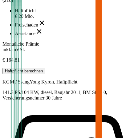
(
216
)
Haftpflicht
€ 20 Mio.
Freischaden
Assistance
Monatliche Prämie
inkl. mVSt.
€ 164,81
Haftpflicht
berechnen
KGM / SsangYong
Kyron, Haftpflicht
141.3 PS/104 KW, diesel, Baujahr 2011,
BM-Stufe
0
,
Versicherungsnehmer 30 Jahre