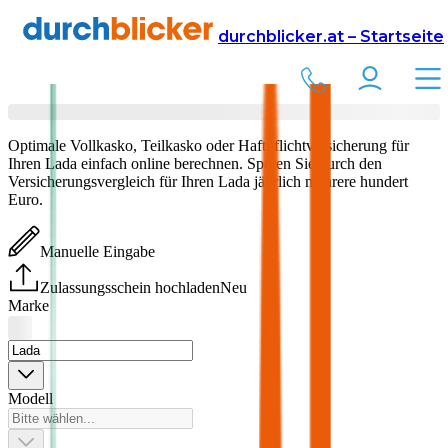
Versicherung
Autoversicherung
durchblicker.at – Startseite
Lada
Versicherung vergleichen & abschließen
Optimale Vollkasko, Teilkasko oder Haftpflichtversicherung für
Ihren
Lada
einfach online berechnen. Sparen Sie durch den
Versicherungsvergleich für Ihren
Lada
jährlich mehrere hundert
Euro.
Manuelle Eingabe
Zulassungsschein hochladen
Neu
Marke
Modell