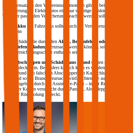
Im Gegensatz zu den Verbrennungsmotoren gibt es bei der
Versicherung für Elektroautos ein paar wichtige Punkte, die bei der
Wahl der passenden Versicherung beachtet werden sollten:
Akku
des Fahrzeugs sollte durch die Versicherung gedeckt
sein
Schäden die durch den
Akku, Bedienfehler oder
Tiefenentladung
verursacht werden können, sollten im
Versicherungsschutz enthalten sein
Abschleppen und Schäden aus Brand
sollten ebenfalls
gedeckt sein. Besonders kritisch kann es werden, wenn auf
Grund von falschem Abschleppen ein Kurzschluss entsteht
und so ein Brand verursacht wird. Achten Sie auch auf die
Angebote durch ein Assistance-Paket – in der Regel werden
hier Kosten verursacht durch Pannen, Abschleppen oder auch
für Rückholung gedeckt.