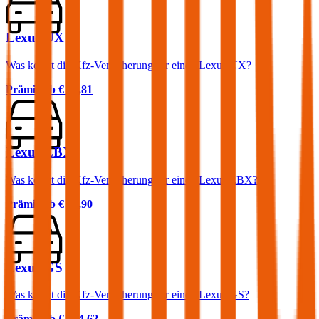
Lexus UX
Was kostet die Kfz-Versicherung für einen Lexus UX?
Prämie ab
€ 74,81
Lexus LBX
Was kostet die Kfz-Versicherung für einen Lexus LBX?
Prämie ab
€ 29,90
Lexus GS
Was kostet die Kfz-Versicherung für einen Lexus GS?
Prämie ab
€ 104,62