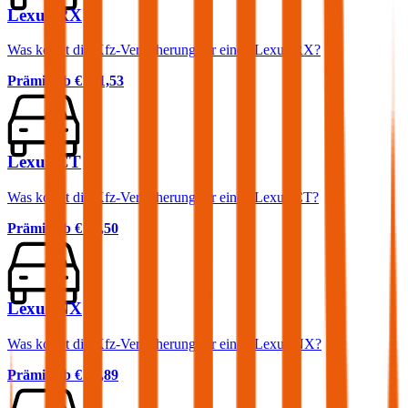
Lexus RX
Was kostet die Kfz-Versicherung für einen Lexus RX?
Prämie ab
€ 111,53
Lexus CT
Was kostet die Kfz-Versicherung für einen Lexus CT?
Prämie ab
€ 33,50
Lexus NX
Was kostet die Kfz-Versicherung für einen Lexus NX?
Prämie ab
€ 84,89