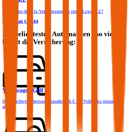
Was kostet die Kfz-Versicherung für einen Lexus RZ?
Prämie ab
€ 55,84
Die beliebtesten Automarken - so viel
kostet die Versicherung:
Volkswagen
Golf
Haftpflichtversicherung monatlich ab
€ 50
,
Vollkasko monatlich
ab …