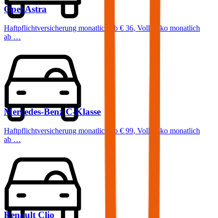
Opel
Astra
Haftpflichtversicherung monatlich ab
€ 36
,
Vollkasko monatlich
ab …
Mercedes-Benz
C-Klasse
Haftpflichtversicherung monatlich ab
€ 99
,
Vollkasko monatlich
ab …
Renault
Clio