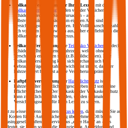
Vollkasko Versicherung für Ihren
Lexus
:
mit der
Vollkasko Versicherung
werden von der Versicherung
Schäden gedeckt, die Sie verursachen – auch
selbstverschuldete Schäden am eigenen Auto sind im
Versicherungsumfang enthalten. Ein Vollkaskoschutz zahlt
sich vor allem bei Neuwägen aus, daher empfiehlt sich die
Vollkasko für einen neuen
Lexus
.
Teilkasko Versicherung:
die
Teilkasko Versicherung
deckt
Schäden an Ihrem eigenen Fahrzeug, welche ohne Ihr
Verschulden entstanden sind (z.B. Wildschäden). Eine
Teilkasko Versicherung kann sich durchaus auch bei
Gebrauchtwägen auszahlen: wichtig ist immer, dass der
Fahrzeugwert höher ist als die Versicherungsprämie.
Haftpflichtversicherung
: der
Haftpflichtschutz
ist für
Fahrzeughalter gesetzlich vorgeschrieben und somit eine
Pflichtversicherung. Der Teilkasko oder Vollkasko Schutz
kann zusätzlich gewählt werden, um den optimalen
Versicherungsschutz für Ihren
Lexus
zu sichern.
Gut zu wissen: Wenn Sie einen
Lexus
leasen
, dann müssen Sie auch
die Kosten für die Autoversicherung übernehmen. Oft bieten
Leasinggesellschaften ein Service aus „einer Hand“ an – das
bedeutet, sie bieten sowohl die Finanzierung, Anmeldung und