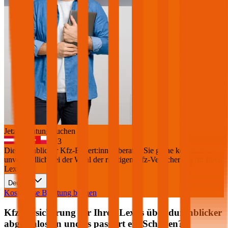
Jetzt Beratung buchen
+
3
Die durchblicker Kfz-Expert:innen beraten Sie gerne kostenlos &
unverbindlich bei der Wahl der richtigen Kfz-Versicherung für Ihren
Lexus
.
Deutsch
Kostenlose Beratung buchen
Kfz Versicherung für Ihren
Lexus
über durchblicker
abgeschlossen und es passiert ein Schaden?