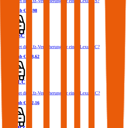
Was kostet die Kfz-Versicherung für einen Lexus ES?
Prämie ab
€ 88,98
Lexus SC
Was kostet die Kfz-Versicherung für einen Lexus SC?
Prämie ab
€ 168,62
Lexus LC
Was kostet die Kfz-Versicherung für einen Lexus LC?
Prämie ab
€ 202,16
Lexus RZ