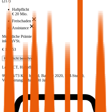
(
217
)
Haftpflicht
€ 20 Mio.
Freischaden
Assistance
Monatliche Prämie
inkl. mVSt.
€ 111,53
Haftpflicht
berechnen
Lexus
CT, Haftpflicht
99.2 PS/73 KW, hybrid, Baujahr 2020,
BM-Stufe
0
,
Versicherungsnehmer 30 Jahre