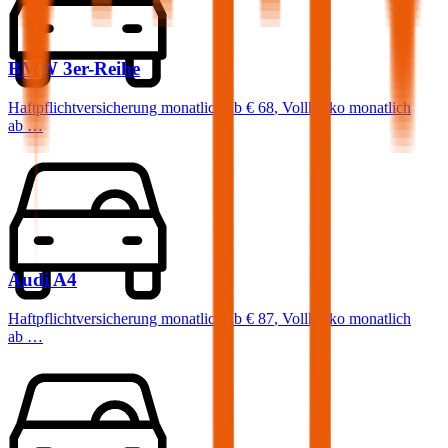
BMW
3er-Reihe
Haftpflichtversicherung monatlich ab
€ 68
,
Vollkasko monatlich
ab …
Audi
A4
Haftpflichtversicherung monatlich ab
€ 87
,
Vollkasko monatlich
ab …