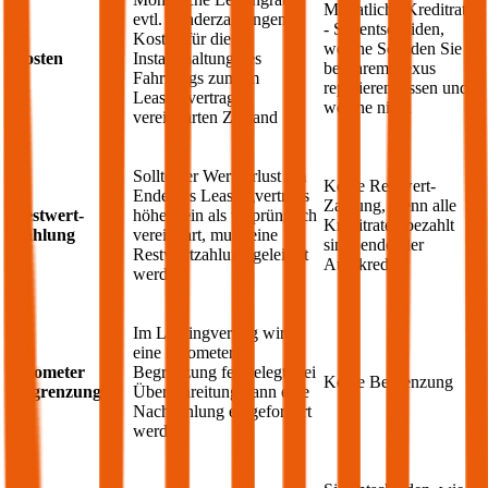
Monatliche Kreditrate
evtl. Sonderzahlungen;
- Sie entscheiden,
Kosten für die
welche Schäden Sie
Kosten
Instandhaltung des
bei Ihrem
Lexus
Fahrzeugs zum im
reparieren lassen und
Leasingvertrag
welche nicht
vereinbarten Zustand
Sollte der Wertverlust am
Keine Restwert-
Ende des Leasingvertrags
Zahlung, wenn alle
Restwert-
höher sein als ursprünglich
Kreditraten bezahlt
Zahlung
vereinbart, muss eine
sind, endet der
Restwertzahlung geleistet
Autokredit
werden
Im Leasingvertrag wird
eine Kilometer
Kilometer
Begrenzung festgelegt, bei
Keine Begrenzung
Begrenzung
Überschreitung kann eine
Nachzahlung eingefordert
werden