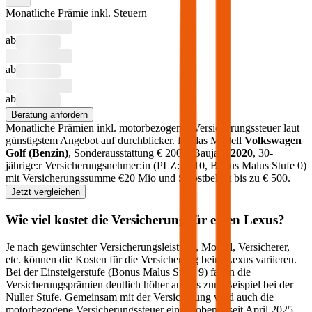
Monatliche Prämie inkl. Steuern
ab
ab
ab
Beratung anfordern
Monatliche Prämien inkl. motorbezogener Versicherungssteuer laut
günstigstem Angebot auf durchblicker.
für das Modell
Volkswagen
Golf
(
Benzin
)
, Sonderausstattung €
2000
, Baujahr
2020
, 30-
jährige:r Versicherungsnehmer:in (PLZ:
1010
, Bonus Malus Stufe
0
)
mit Versicherungssumme €
20 Mio
und Selbstbehalt bis zu €
500
.
Jetzt vergleichen
Wie viel kostet die Versicherung für einen
Lexus
?
Je nach gewünschter Versicherungsleistung, Modell, Versicherer,
etc. können die Kosten für die Versicherung beim
Lexus
variieren.
Bei der Einsteigerstufe (Bonus Malus Stufe 9) fallen die
Versicherungsprämien deutlich höher aus als zum Beispiel bei der
Nuller Stufe. Gemeinsam mit der Versicherung wird auch die
motorbezogene Versicherungssteuer eingehoben – seit April 2025