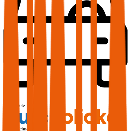
1,9
Produktnote
Ausgezeichnet