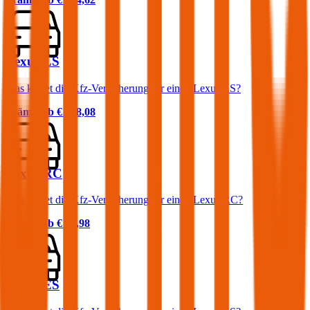
Lexus LS
Was kostet die Kfz-Versicherung für einen Lexus LS?
Prämie ab
€ 228,08
Lexus RC
Was kostet die Kfz-Versicherung für einen Lexus RC?
Prämie ab
€ 88,98
Lexus ES