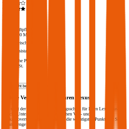
4,6
(
217
)
Haftpflicht
€ 20 Mio.
Freischaden
Assistance
Monatliche Prämie
inkl. mVSt.
€ 33,50
Haftpflicht
berechnen
Welche Versicherung für Ihren
Lexus
?
Wie sieht der optimale Versicherungsschutz für Ihren
Lexus
aus?
Welche Unterschiede gibt es zwischen Voll- und
Teilkaskoversicherung? Wir haben die wichtigsten Punkte für Sie
zusammengefasst: