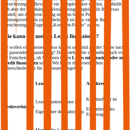
Versicherung an. Bevor Sie ein Komplettpaket wählen, empfiehlt
sich aber der unabhängige Versicherungsvergleich für Ihr
Lexus
Modell, um die Versicherung mit dem besten Preis-
Leistungsverhältnis zu ermitteln und nicht zu viel für Ihre
Versicherung im Zuge des „Komplett-Pakets“ zahlen.
Wie kann ich meinen
Lexus
finanzieren?
Sie wollen einen neuen
Lexus
kaufen und sind auf der Suche nach
der passenden Finanzierung? Dann stehen Sie vermutlich auch vor
der Entscheidung, ob Sie Ihren neuen
Lexus
mit Leasing oder mit
Kredit finanzieren
sollen. Wir haben die wesentlichen
Unterschiede kurz für Sie zusammengefasst:
Leasing
Autokredit
Kreditnehmer ist
Leasingunternehmen ist
Besitzverhältnis
Eigentümer des
Eigentümer des Fahrzeugs
Fahrzeugs
Monatliche Leasingrate,