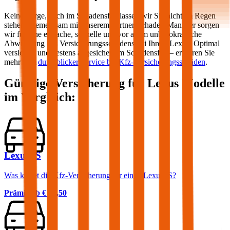
Keine Sorge, auch im Schadensfall lassen wir Sie nicht im Regen
stehen! Gemeinsam mit unserem Partner Schaden-Manager sorgen
wir für eine einfache, schnelle und vor allem unbürokratische
Abwicklung des Versicherungsschadens bei Ihrem
Lexus
. Optimal
versichert und bestens abgesichert im Schadensfall – erfahren Sie
mehr zum
durchblicker Service bei Kfz-Versicherungsschäden
.
Günstige Versicherung für
Lexus
Modelle
im Vergleich:
Lexus IS
Was kostet die Kfz-Versicherung für einen Lexus IS?
Prämie ab
€ 82,50