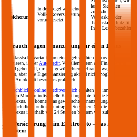
Sie entscheiden, wie
lange Sie einen
In der Regel wird eine
Kfz-
zusätzlichen
Vollkaskoversicherung
Versicherung
Vollkasko- oder
vorausgesetzt
Teilkasko-Schutz für
Ihren
Lexus
bezahlen
Gebrauchtwagen Finanzierung für einen
Lexus
Eine klassische Variante, um einen gebrauchten
Lexus
zu
finanzieren, ist der
Autokredit
. Vor allem wenn die Finanzierung
schnell gehen soll, um den gewünschten Gebrauchtwagen zu
sichern, aber eine Eigenfinanzierung aktuell nicht möglich ist, ist ein
online Autokredit besonders praktisch.
Im
durchblicker online Kreditvergleich
erhalten Sie innerhalb von
wenigen Minuten individuelle Kreditangebote für die Finanzierung
Ihres
Lexus
. Sie können das gewünschte Finanzierungs-Angebot
dann auch direkt online beantragen. So sichern Sie die Finanzierung
Ihres
Lexus
innerhalb von 24 Stunden bequem von zuhause aus.
Kfz-Versicherung beim Elektroauto – das ist zu
beachten: