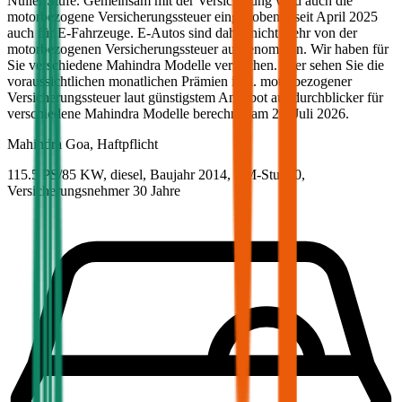
Nuller Stufe. Gemeinsam mit der Versicherung wird auch die
motorbezogene Versicherungssteuer eingehoben – seit April 2025
auch für E-Fahrzeuge. E-Autos sind daher nicht mehr von der
motorbezogenen Versicherungssteuer ausgenommen. Wir haben für
Sie verschiedene
Mahindra
Modelle verglichen. Hier sehen Sie die
voraussichtlichen monatlichen Prämien inkl. motorbezogener
Versicherungssteuer laut günstigstem Angebot auf durchblicker für
verschiedene
Mahindra
Modelle berechnet am
20. Juli 2026
.
Mahindra
Goa, Haftpflicht
115.5 PS/85 KW, diesel, Baujahr 2014,
BM-Stufe
0
,
Versicherungsnehmer 30 Jahre