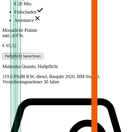
€ 20 Mio.
Freischaden
Assistance
Monatliche Prämie
inkl. mVSt.
€ 65,12
Haftpflicht
berechnen
Mahindra
Quanto, Haftpflicht
119.6 PS/88 KW, diesel, Baujahr 2020,
BM-Stufe
0
,
Versicherungsnehmer 30 Jahre