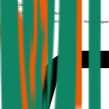
Haftpflicht
berechnen
MINI
MINI R50/R52/R56, Haftpflicht
74.7 PS/55 KW, benzin, Baujahr 2014,
BM-Stufe
0
, Versicherungsn