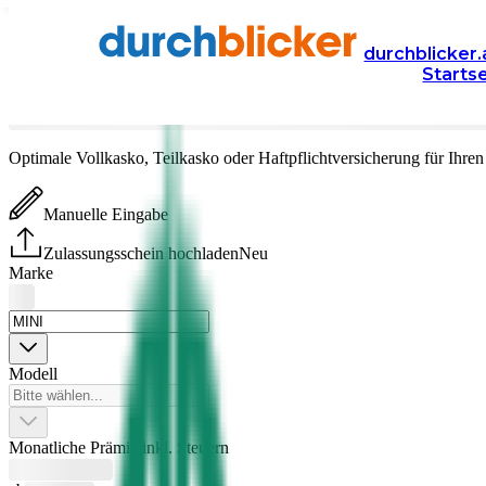
Versicherung
Autoversicherung
durchblicker.
Starts
MINI
Versicherung vergleichen & abschließen
Optimale Vollkasko, Teilkasko oder Haftpflichtversicherung für Ihre
Manuelle Eingabe
Zulassungsschein hochladen
Neu
Marke
Modell
Monatliche Prämie inkl. Steuern