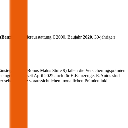
(
Benzin
)
, Sonderausstattung €
2000
, Baujahr
2020
, 30-jährige:r
Einsteigerstufe (Bonus Malus Stufe 9) fallen die Versicherungsprämien
r eingehoben – seit April 2025 auch für E-Fahrzeuge. E-Autos sind
r sehen Sie die voraussichtlichen monatlichen Prämien inkl.