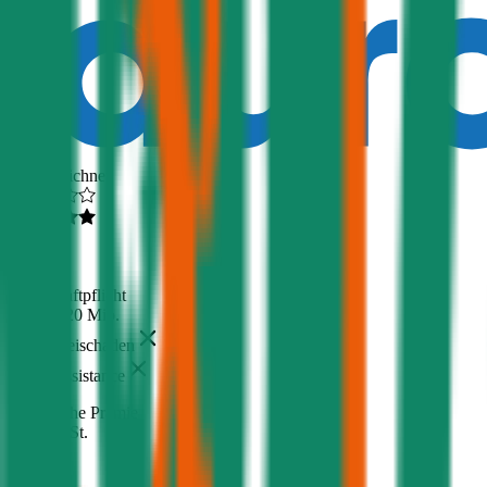
Ausgezeichnet
4,6
(
217
)
Haftpflicht
€ 20 Mio.
Freischaden
Assistance
Monatliche Prämie
inkl. mVSt.
€ 37,89