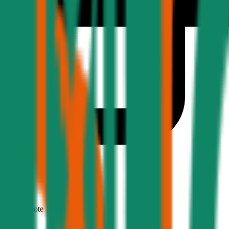
1,9
Produktnote