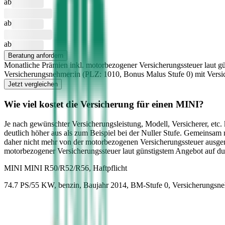
ab
ab
ab
Beratung anfordern
Monatliche Prämien inkl. motorbezogener Versicherungssteuer laut gü
Versicherungsnehmer:in (PLZ:
1010
, Bonus Malus Stufe
0
) mit Vers
Jetzt vergleichen
Wie viel kostet die Versicherung für einen
MINI
?
Je nach gewünschter Versicherungsleistung, Modell, Versicherer, etc
deutlich höher aus als zum Beispiel bei der Nuller Stufe. Gemeinsam
daher nicht mehr von der motorbezogenen Versicherungssteuer ausg
motorbezogener Versicherungssteuer laut günstigstem Angebot auf du
MINI
MINI R50/R52/R56, Haftpflicht
74.7 PS/55 KW, benzin, Baujahr 2014,
BM-Stufe
0
, Versicherungsn