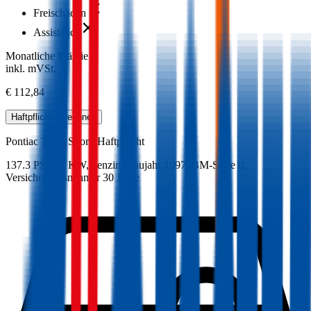
Freischaden
Assistance
Monatliche Prämie
inkl. mVSt.
€ 112,84
Haftpflicht
berechnen
Pontiac
Trans Sport, Haftpflicht
137.3 PS/101 KW, benzin, Baujahr 1997,
BM-Stufe
0
,
Versicherungsnehmer 30 Jahre