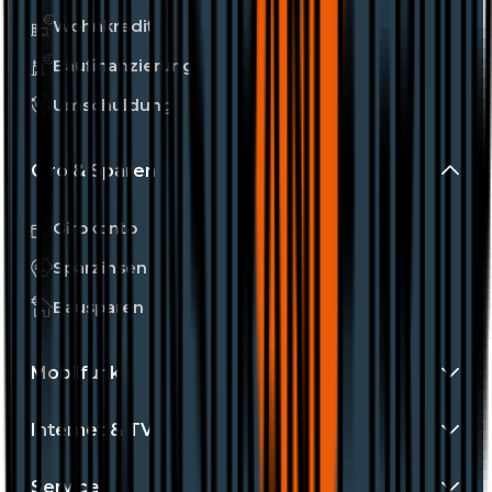
Wohnkredit
Baufinanzierung
Umschuldung
Giro & Sparen
Girokonto
Sparzinsen
Bausparen
Mobilfunk
Internet & TV
Service