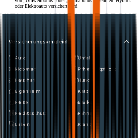
von „Umweltbonus“ oder „Klimabonus“, wenn ein Hybrid-
oder Elektroauto versichert wird.
Versicherungsvergleiche
Auto
Unfall
Motorrad
Privathaftpflicht
Haushalt
Hunde
Eigenheim
Katzen
Reise
E-Bike
Rechtsschutz
Fahrrad
Leben
Kranken