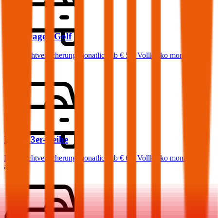
Volkswagen
Golf
Haftpflichtversicherung monatlich ab
€ 50
,
Vollkasko monatlich
ab …
BMW
3er-Reihe
Haftpflichtversicherung monatlich ab
€ 68
,
Vollkasko monatlich
ab …