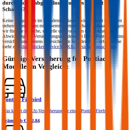
durchblicker abgeschlossen und es passiert ein
Schaden?
Keine Sorge, auch im Schadensfall lassen wir Sie nicht im Regen
stehen! Gemeinsam mit unserem Partner Schaden-Manager sorgen
wir für eine einfache, schnelle und vor allem unbürokratische
Abwicklung des Versicherungsschadens bei Ihrem
Pontiac
. Optimal
versichert und bestens abgesichert im Schadensfall – erfahren Sie
mehr zum
durchblicker Service bei Kfz-Versicherungsschäden
.
Günstige Versicherung für
Pontiac
Modelle im Vergleich:
Pontiac Firebird
Was kostet die Kfz-Versicherung für einen Pontiac Firebird?
Prämie ab
€ 112,84