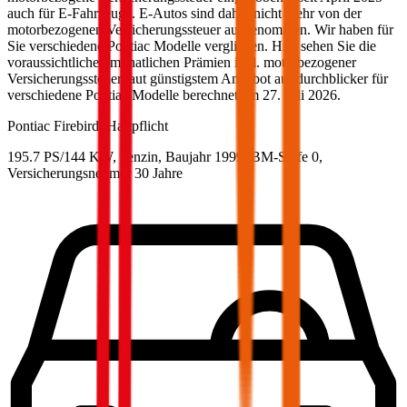
auch für E-Fahrzeuge. E-Autos sind daher nicht mehr von der
motorbezogenen Versicherungssteuer ausgenommen. Wir haben für
Sie verschiedene
Pontiac
Modelle verglichen. Hier sehen Sie die
voraussichtlichen monatlichen Prämien inkl. motorbezogener
Versicherungssteuer laut günstigstem Angebot auf durchblicker für
verschiedene
Pontiac
Modelle berechnet am
27. Juli 2026
.
Pontiac
Firebird, Haftpflicht
195.7 PS/144 KW, benzin, Baujahr 1999,
BM-Stufe
0
,
Versicherungsnehmer 30 Jahre