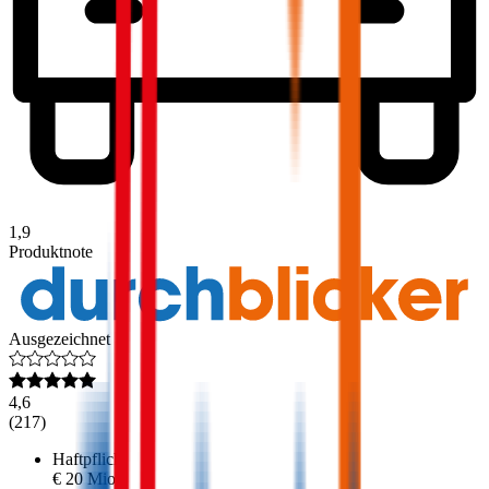
1,9
Produktnote
Ausgezeichnet
4,6
(
217
)
Haftpflicht
€ 20 Mio.