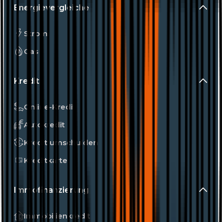
Energievergleiche
Strom
Gas
Kredit
Online-Kredit
Autokredit
Kredit umschulden
Kreditkarte
Immofinanzierung
Immobilienkredit