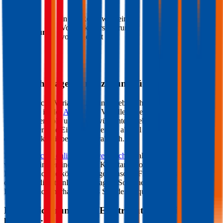
Sie entscheiden, wie
lange Sie einen
In der Regel wird eine
zusätzlichen
Kfz-
Vollkaskoversicherung
Vollkasko- oder
Versicherung
vorausgesetzt
Teilkasko-Schutz für
Ihren
Pontiac
bezahlen
Gebrauchtwagen Finanzierung für einen
Pontiac
Eine klassische Variante, um einen gebrauchten
Pontiac
zu
finanzieren, ist der
Autokredit
. Vor allem wenn die Finanzierung
schnell gehen soll, um den gewünschten Gebrauchtwagen zu
sichern, aber eine Eigenfinanzierung aktuell nicht möglich ist, ist ein
online Autokredit besonders praktisch.
Im
durchblicker online Kreditvergleich
erhalten Sie innerhalb von
wenigen Minuten individuelle Kreditangebote für die Finanzierung
Ihres
Pontiac
. Sie können das gewünschte Finanzierungs-Angebot
dann auch direkt online beantragen. So sichern Sie die Finanzierung
Ihres
Pontiac
innerhalb von 24 Stunden bequem von zuhause aus.
Kfz-Versicherung beim Elektroauto – das ist zu
beachten: