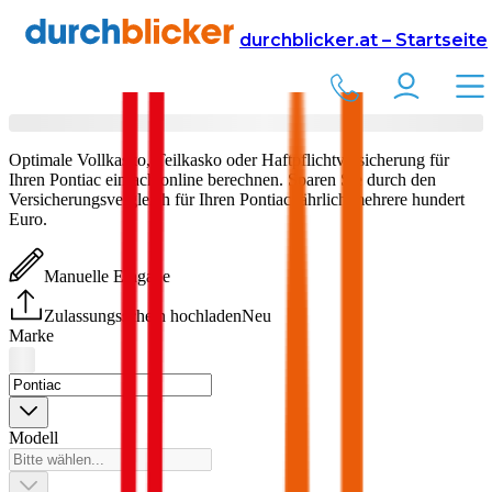
Versicherung
Autoversicherung
durchblicker.at – Startseite
Pontiac
Versicherung vergleichen & abschließen
Optimale Vollkasko, Teilkasko oder Haftpflichtversicherung für
Ihren
Pontiac
einfach online berechnen. Sparen Sie durch den
Versicherungsvergleich für Ihren
Pontiac
jährlich mehrere hundert
Euro.
Manuelle Eingabe
Zulassungsschein hochladen
Neu
Marke
Modell