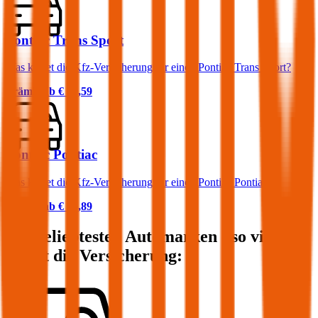
Pontiac Trans Sport
Was kostet die Kfz-Versicherung für einen Pontiac Trans Sport?
Prämie ab
€ 79,59
Pontiac Pontiac
Was kostet die Kfz-Versicherung für einen Pontiac Pontiac?
Prämie ab
€ 76,89
Die beliebtesten Automarken - so viel
kostet die Versicherung: