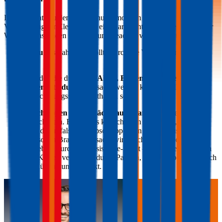
Im Gegensatz zu den Verbrennungsmotoren gibt es bei der
Versicherung für Elektroautos ein paar wichtige Punkte, die bei der
Wahl der passenden Versicherung beachtet werden sollten:
Akku
des Fahrzeugs sollte durch die Versicherung gedeckt
sein
Schäden die durch den
Akku, Bedienfehler oder
Tiefenentladung
verursacht werden können, sollten im
Versicherungsschutz enthalten sein
Abschleppen und Schäden aus Brand
sollten ebenfalls
gedeckt sein. Besonders kritisch kann es werden, wenn auf
Grund von falschem Abschleppen ein Kurzschluss entsteht
und so ein Brand verursacht wird. Achten Sie auch auf die
Angebote durch ein Assistance-Paket – in der Regel werden
hier Kosten verursacht durch Pannen, Abschleppen oder auch
für Rückholung gedeckt.