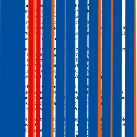
Vollkasko Versicherung für Ihren
Pontiac
:
mit der
Vollkasko Versicherung
werden von der Versicherung
Schäden gedeckt, die Sie verursachen – auch
selbstverschuldete Schäden am eigenen Auto sind im
Versicherungsumfang enthalten. Ein Vollkaskoschutz zahlt
sich vor allem bei Neuwägen aus, daher empfiehlt sich die
Vollkasko für einen neuen
Pontiac
.
Teilkasko Versicherung:
die
Teilkasko Versicherung
deckt
Schäden an Ihrem eigenen Fahrzeug, welche ohne Ihr
Verschulden entstanden sind (z.B. Wildschäden). Eine
Teilkasko Versicherung kann sich durchaus auch bei
Gebrauchtwägen auszahlen: wichtig ist immer, dass der
Fahrzeugwert höher ist als die Versicherungsprämie.
Haftpflichtversicherung
: der
Haftpflichtschutz
ist für
Fahrzeughalter gesetzlich vorgeschrieben und somit eine
Pflichtversicherung. Der Teilkasko oder Vollkasko Schutz
kann zusätzlich gewählt werden, um den optimalen
Versicherungsschutz für Ihren
Pontiac
zu sichern.
Gut zu wissen: Wenn Sie einen
Pontiac
leasen
, dann müssen Sie
auch die Kosten für die Autoversicherung übernehmen. Oft bieten
Leasinggesellschaften ein Service aus „einer Hand“ an – das
bedeutet, sie bieten sowohl die Finanzierung, Anmeldung und