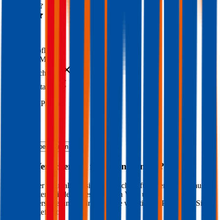
4,4
(
135
)
Haftpflicht
€ 20 Mio.
Freischaden
Assistance
Monatliche Prämie
inkl. mVSt.
€ 76,89
Haftpflicht
berechnen
Welche Versicherung für Ihren
Pontiac
?
Wie sieht der optimale Versicherungsschutz für Ihren
Pontiac
aus?
Welche Unterschiede gibt es zwischen Voll- und
Teilkaskoversicherung? Wir haben die wichtigsten Punkte für Sie
zusammengefasst: