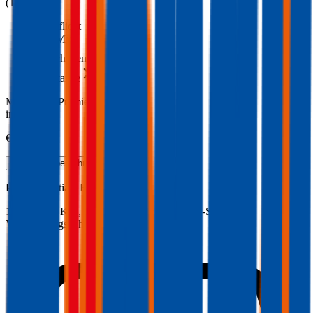
(
135
)
Haftpflicht
€ 20 Mio.
Freischaden
Assistance
Monatliche Prämie
inkl. mVSt.
€ 79,59
Haftpflicht
berechnen
Pontiac
Pontiac, Haftpflicht
140 PS/103 KW, benzin, Baujahr 1993,
BM-Stufe
0
,
Versicherungsnehmer 30 Jahre