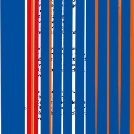
Monatliche Kreditrate
evtl. Sonderzahlungen;
- Sie entscheiden,
Kosten für die
welche Schäden Sie
Kosten
Instandhaltung des
bei Ihrem
Pontiac
Fahrzeugs zum im
reparieren lassen und
Leasingvertrag
welche nicht
vereinbarten Zustand
Sollte der Wertverlust am
Keine Restwert-
Ende des Leasingvertrags
Zahlung, wenn alle
Restwert-
höher sein als ursprünglich
Kreditraten bezahlt
Zahlung
vereinbart, muss eine
sind, endet der
Restwertzahlung geleistet
Autokredit
werden
Im Leasingvertrag wird
eine Kilometer
Kilometer
Begrenzung festgelegt, bei
Keine Begrenzung
Begrenzung
Überschreitung kann eine
Nachzahlung eingefordert
werden