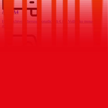
Audi
A4
Haftpflichtversicherung monatlich ab
€ 87
,
Vollkasko monatlich
ab …
Skoda
Fabia
Haftpflichtversicherung monatlich ab
€ 34
,
Vollkasko monatlich
ab …