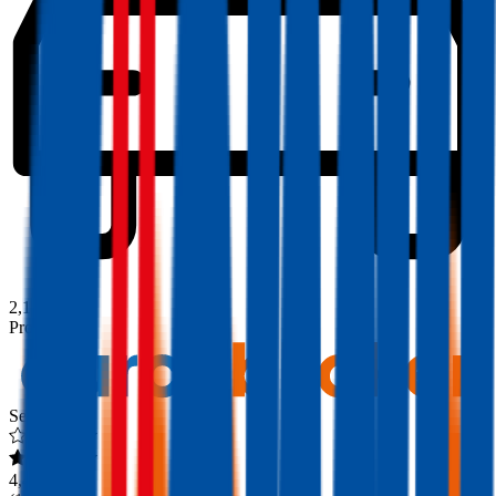
2,1
Produktnote
Sehr Gut
4,4