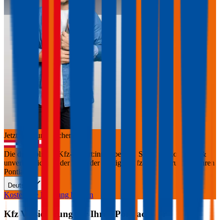
Jetzt Beratung buchen
+
3
Die durchblicker Kfz-Expert:innen beraten Sie gerne kostenlos &
unverbindlich bei der Wahl der richtigen Kfz-Versicherung für Ihren
Pontiac
.
Deutsch
Kostenlose Beratung buchen
Kfz Versicherung für Ihren
Pontiac
über