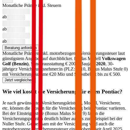
Monatliche Prämie inkl. Steuern
ab
ab
ab
Beratung anfordern
Monatliche Prämien inkl. motorbezogener Versicherungssteuer laut
günstigstem Angebot auf durchblicker.
für das Modell
Volkswagen
Golf
(
Benzin
)
, Sonderausstattung €
2000
, Baujahr
2020
, 30-
jährige:r Versicherungsnehmer:in (PLZ:
1010
, Bonus Malus Stufe
0
)
mit Versicherungssumme €
20 Mio
und Selbstbehalt bis zu €
500
.
Jetzt vergleichen
Wie viel kostet die Versicherung für einen
Pontiac
?
Je nach gewünschter Versicherungsleistung, Modell, Versicherer,
etc. können die Kosten für die Versicherung beim
Pontiac
variieren.
Bei der Einsteigerstufe (Bonus Malus Stufe 9) fallen die
Versicherungsprämien deutlich höher aus als zum Beispiel bei der
Nuller Stufe. Gemeinsam mit der Versicherung wird auch die
motorbezogene Versicherungssteuer eingehoben – seit April 2025