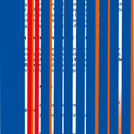
Versicherung an. Bevor Sie ein Komplettpaket wählen, empfiehlt
sich aber der unabhängige Versicherungsvergleich für Ihr
Pontiac
Modell, um die Versicherung mit dem besten Preis-
Leistungsverhältnis zu ermitteln und nicht zu viel für Ihre
Versicherung im Zuge des „Komplett-Pakets“ zahlen.
Wie kann ich meinen
Pontiac
finanzieren?
Sie wollen einen neuen
Pontiac
kaufen und sind auf der Suche nach
der passenden Finanzierung? Dann stehen Sie vermutlich auch vor
der Entscheidung, ob Sie Ihren neuen
Pontiac
mit Leasing oder
mit Kredit finanzieren
sollen. Wir haben die wesentlichen
Unterschiede kurz für Sie zusammengefasst:
Leasing
Autokredit
Kreditnehmer ist
Leasingunternehmen ist
Besitzverhältnis
Eigentümer des
Eigentümer des Fahrzeugs
Fahrzeugs
Monatliche Leasingrate,