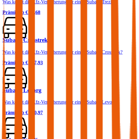
Was kostet die Kfz-Versicherung für einen Subaru Trezia?
Prämie ab
€ 49,68
Subaru Crosstrek
Was kostet die Kfz-Versicherung für einen Subaru Crosstrek?
Prämie ab
€ 107,93
Subaru Levorg
Was kostet die Kfz-Versicherung für einen Subaru Levorg?
Prämie ab
€ 130,97