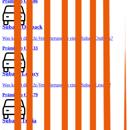
Prämie ab
€ 59,86
Subaru Outback
Was kostet die Kfz-Versicherung für einen Subaru Outback?
Prämie ab
€ 84,33
Subaru Legacy
Was kostet die Kfz-Versicherung für einen Subaru Legacy?
Prämie ab
€ 84,79
Subaru Trezia