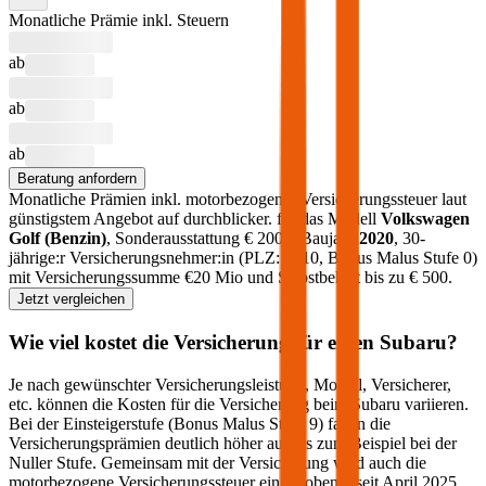
Monatliche Prämie inkl. Steuern
ab
ab
ab
Beratung anfordern
Monatliche Prämien inkl. motorbezogener Versicherungssteuer laut
günstigstem Angebot auf durchblicker.
für das Modell
Volkswagen
Golf
(
Benzin
)
, Sonderausstattung €
2000
, Baujahr
2020
, 30-
jährige:r Versicherungsnehmer:in (PLZ:
1010
, Bonus Malus Stufe
0
)
mit Versicherungssumme €
20 Mio
und Selbstbehalt bis zu €
500
.
Jetzt vergleichen
Wie viel kostet die Versicherung für einen
Subaru
?
Je nach gewünschter Versicherungsleistung, Modell, Versicherer,
etc. können die Kosten für die Versicherung beim
Subaru
variieren.
Bei der Einsteigerstufe (Bonus Malus Stufe 9) fallen die
Versicherungsprämien deutlich höher aus als zum Beispiel bei der
Nuller Stufe. Gemeinsam mit der Versicherung wird auch die
motorbezogene Versicherungssteuer eingehoben – seit April 2025