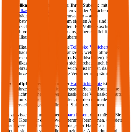
Vollkasko Versicherung für Ihren
Subaru
:
mit der
Vollkasko Versicherung
werden von der Versicherung
Schäden gedeckt, die Sie verursachen – auch
selbstverschuldete Schäden am eigenen Auto sind im
Versicherungsumfang enthalten. Ein Vollkaskoschutz zahlt
sich vor allem bei Neuwägen aus, daher empfiehlt sich die
Vollkasko für einen neuen
Subaru
.
Teilkasko Versicherung:
die
Teilkasko Versicherung
deckt
Schäden an Ihrem eigenen Fahrzeug, welche ohne Ihr
Verschulden entstanden sind (z.B. Wildschäden). Eine
Teilkasko Versicherung kann sich durchaus auch bei
Gebrauchtwägen auszahlen: wichtig ist immer, dass der
Fahrzeugwert höher ist als die Versicherungsprämie.
Haftpflichtversicherung
: der
Haftpflichtschutz
ist für
Fahrzeughalter gesetzlich vorgeschrieben und somit eine
Pflichtversicherung. Der Teilkasko oder Vollkasko Schutz
kann zusätzlich gewählt werden, um den optimalen
Versicherungsschutz für Ihren
Subaru
zu sichern.
Gut zu wissen: Wenn Sie einen
Subaru
leasen
, dann müssen Sie
auch die Kosten für die Autoversicherung übernehmen. Oft bieten
Leasinggesellschaften ein Service aus „einer Hand“ an – das
bedeutet, sie bieten sowohl die Finanzierung, Anmeldung und