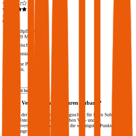
4,6
(
217
)
Haftpflicht
€ 20 Mio.
Freischaden
Assistance
Monatliche Prämie
inkl. mVSt.
€ 35,16
Haftpflicht
berechnen
Welche Versicherung für Ihren
Subaru
?
Wie sieht der optimale Versicherungsschutz für Ihren
Subaru
aus?
Welche Unterschiede gibt es zwischen Voll- und
Teilkaskoversicherung? Wir haben die wichtigsten Punkte für Sie
zusammengefasst: