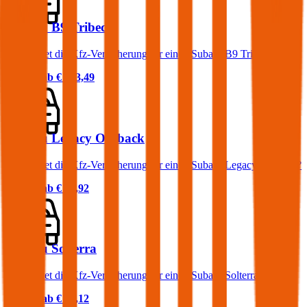
Subaru B9 Tribeca
Was kostet die Kfz-Versicherung für einen Subaru B9 Tribeca?
Prämie ab
€ 153,49
Subaru Legacy Outback
Was kostet die Kfz-Versicherung für einen Subaru Legacy Outback?
Prämie ab
€ 88,92
Subaru Solterra
Was kostet die Kfz-Versicherung für einen Subaru Solterra?
Prämie ab
€ 70,12