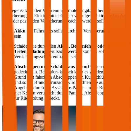
Im Gegensatz zu den Verbrennungsmotoren gibt es bei der
Versicherung für Elektroautos ein paar wichtige Punkte, die bei der
Wahl der passenden Versicherung beachtet werden sollten:
Akku
des Fahrzeugs sollte durch die Versicherung gedeckt
sein
Schäden die durch den
Akku, Bedienfehler oder
Tiefenentladung
verursacht werden können, sollten im
Versicherungsschutz enthalten sein
Abschleppen und Schäden aus Brand
sollten ebenfalls
gedeckt sein. Besonders kritisch kann es werden, wenn auf
Grund von falschem Abschleppen ein Kurzschluss entsteht
und so ein Brand verursacht wird. Achten Sie auch auf die
Angebote durch ein Assistance-Paket – in der Regel werden
hier Kosten verursacht durch Pannen, Abschleppen oder auch
für Rückholung gedeckt.