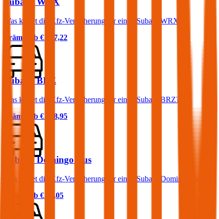
Subaru WRX
Was kostet die Kfz-Versicherung für einen Subaru WRX?
Prämie ab
€ 177,22
Subaru BRZ
Was kostet die Kfz-Versicherung für einen Subaru BRZ?
Prämie ab
€ 178,95
Subaru Domingo Bus
Was kostet die Kfz-Versicherung für einen Subaru Domingo Bus?
Prämie ab
€ 25,05