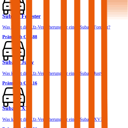
Subaru Forester
Was kostet die Kfz-Versicherung für einen Subaru Forester?
Prämie ab
€ 82,88
Subaru Justy
Was kostet die Kfz-Versicherung für einen Subaru Justy?
Prämie ab
€ 35,16
Subaru XV
Was kostet die Kfz-Versicherung für einen Subaru XV?