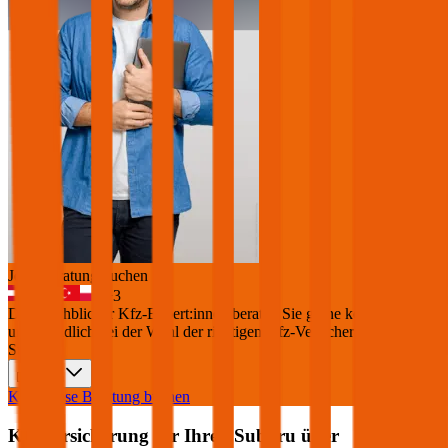
Jetzt Beratung buchen
+
3
Die durchblicker Kfz-Expert:innen beraten Sie gerne kostenlos &
unverbindlich bei der Wahl der richtigen Kfz-Versicherung für Ihren
Subaru
.
Deutsch
Kostenlose Beratung buchen
Kfz Versicherung für Ihren
Subaru
über