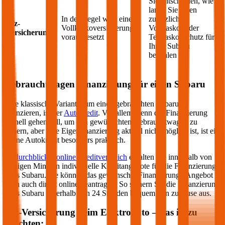
Sie entscheiden, wie
lange Sie einen
In der Regel wird eine
zusätzlichen
Kfz-
Vollkaskoversicherung
Vollkasko- oder
Versicherung
vorausgesetzt
Teilkasko-Schutz für
Ihren
Subaru
bezahlen
Gebrauchtwagen Finanzierung für einen
Subaru
Eine klassische Variante, um einen gebrauchten
Subaru
zu
finanzieren, ist der
Autokredit
. Vor allem wenn die Finanzierung
schnell gehen soll, um den gewünschten Gebrauchtwagen zu
sichern, aber eine Eigenfinanzierung aktuell nicht möglich ist, ist ein
online Autokredit besonders praktisch.
Im
durchblicker online Kreditvergleich
erhalten Sie innerhalb von
wenigen Minuten individuelle Kreditangebote für die Finanzierung
Ihres
Subaru
. Sie können das gewünschte Finanzierungs-Angebot
dann auch direkt online beantragen. So sichern Sie die Finanzierung
Ihres
Subaru
innerhalb von 24 Stunden bequem von zuhause aus.
Kfz-Versicherung beim Elektroauto – das ist zu
beachten: