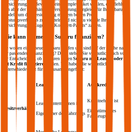
Versicherung an. Bevor Sie ein Komplettpaket wählen, empfiehlt
sich aber der unabhängige Versicherungsvergleich für Ihr
Subaru
Modell, um die Versicherung mit dem besten Preis-
Leistungsverhältnis zu ermitteln und nicht zu viel für Ihre
Versicherung im Zuge des „Komplett-Pakets“ zahlen.
Wie kann ich meinen
Subaru
finanzieren?
Sie wollen einen neuen
Subaru
kaufen und sind auf der Suche nach
der passenden Finanzierung? Dann stehen Sie vermutlich auch vor
der Entscheidung, ob Sie Ihren neuen
Subaru
mit Leasing oder
mit Kredit finanzieren
sollen. Wir haben die wesentlichen
Unterschiede kurz für Sie zusammengefasst:
Leasing
Autokredit
Kreditnehmer ist
Leasingunternehmen ist
Besitzverhältnis
Eigentümer des
Eigentümer des Fahrzeugs
Fahrzeugs
Monatliche Leasingrate,