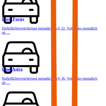
Ford
Focus
Haftpflichtversicherung monatlich ab
€ 32
,
Vollkasko monatlich
ab …
Opel
Astra
Haftpflichtversicherung monatlich ab
€ 36
,
Vollkasko monatlich
ab …