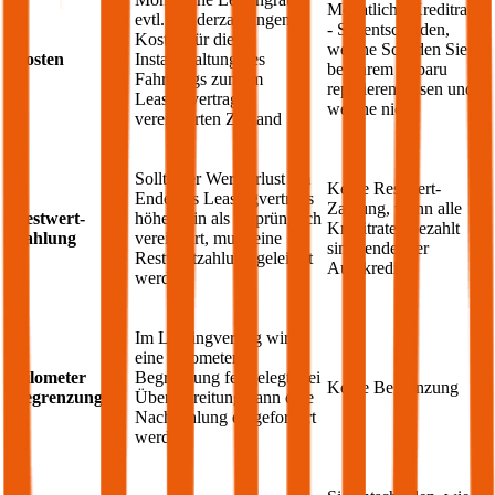
Monatliche Kreditrate
evtl. Sonderzahlungen;
- Sie entscheiden,
Kosten für die
welche Schäden Sie
Kosten
Instandhaltung des
bei Ihrem
Subaru
Fahrzeugs zum im
reparieren lassen und
Leasingvertrag
welche nicht
vereinbarten Zustand
Sollte der Wertverlust am
Keine Restwert-
Ende des Leasingvertrags
Zahlung, wenn alle
Restwert-
höher sein als ursprünglich
Kreditraten bezahlt
Zahlung
vereinbart, muss eine
sind, endet der
Restwertzahlung geleistet
Autokredit
werden
Im Leasingvertrag wird
eine Kilometer
Kilometer
Begrenzung festgelegt, bei
Keine Begrenzung
Begrenzung
Überschreitung kann eine
Nachzahlung eingefordert
werden