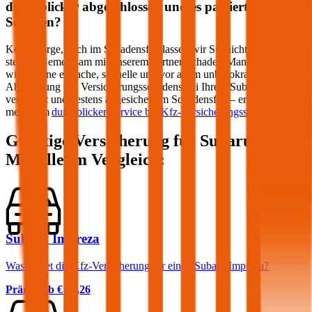
durchblicker abgeschlossen und es passiert ein
Schaden?
Keine Sorge, auch im Schadensfall lassen wir Sie nicht im Regen
stehen! Gemeinsam mit unserem Partner Schaden-Manager sorgen
wir für eine einfache, schnelle und vor allem unbürokratische
Abwicklung des Versicherungsschadens bei Ihrem
Subaru
. Optimal
versichert und bestens abgesichert im Schadensfall – erfahren Sie
mehr zum
durchblicker Service bei Kfz-Versicherungsschäden
.
Günstige Versicherung für
Subaru
Modelle im Vergleich:
Subaru Impreza
Was kostet die Kfz-Versicherung für einen Subaru Impreza?
Prämie ab
€ 60,26