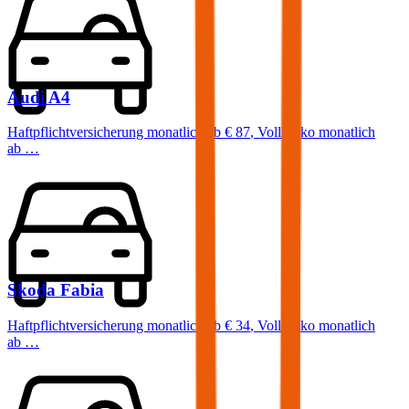
Audi
A4
Haftpflichtversicherung monatlich ab
€ 87
,
Vollkasko monatlich
ab …
Skoda
Fabia
Haftpflichtversicherung monatlich ab
€ 34
,
Vollkasko monatlich
ab …