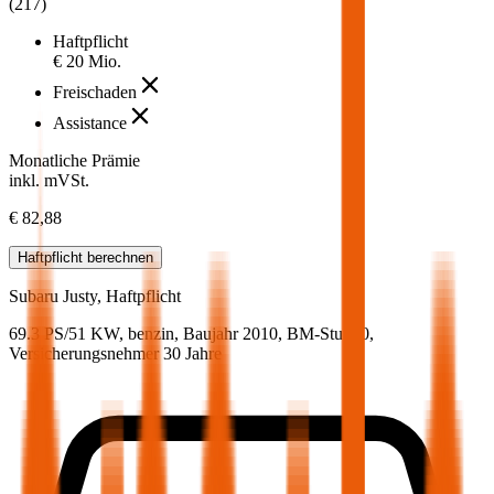
(
217
)
Haftpflicht
€ 20 Mio.
Freischaden
Assistance
Monatliche Prämie
inkl. mVSt.
€ 82,88
Haftpflicht
berechnen
Subaru
Justy, Haftpflicht
69.3 PS/51 KW, benzin, Baujahr 2010,
BM-Stufe
0
,
Versicherungsnehmer 30 Jahre