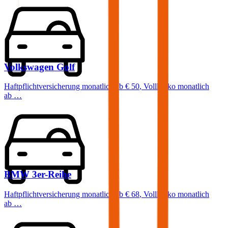
Volkswagen
Golf
Haftpflichtversicherung monatlich ab
€ 50
,
Vollkasko monatlich
ab …
BMW
3er-Reihe
Haftpflichtversicherung monatlich ab
€ 68
,
Vollkasko monatlich
ab …