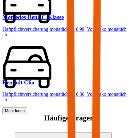
Mercedes-Benz
C-Klasse
Haftpflichtversicherung monatlich ab
€ 99
,
Vollkasko monatlich
ab …
Renault
Clio
Haftpflichtversicherung monatlich ab
€ 30
,
Vollkasko monatlich
ab …
Mehr laden
Häufige Fragen