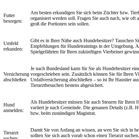
Am besten erkundigen Sie sich beim Züchter bzw. Tierh
Futter
organisiert werden soll. Fragen Sie auch nach, wie oft
besorgen:
groß die Portionen sein sollen.
Gibt es in Ihrer Nähe auch Hundebesitzer? Tauschen Si
Umfeld
Empfehlungen für Hundetrainings in der Umgebung. A
erkunden:
Spielgefährten für Ihren zukünftigen Vierbeiner gewinn
Je nach Bundesland kann für Sie als Hundebesitzer ein
Versicherung
vorgeschrieben sein. Zusätzlich können Sie für Ihren 
abschließen
Unfallversicherung abschließen – so ist Ihr Haustier a
Tierarztbesuchen bestens abgesichert.
Als Hundebesitzer müssen Sie auch Steuern für Ihren
Hund
variiert je nach Gemeinde. Die genauen Details (z.B. H
anmelden:
bzw. beim zuständigen Magistrat.
Damit Sie von Anfang an wissen, an wen Sie sich in h
Tierarzt
sollten Sie sich auch vorab schon einen Tierarzt suche
suchen: