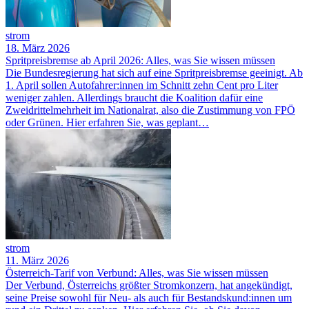
strom
18. März 2026
Spritpreisbremse ab April 2026: Alles, was Sie wissen müssen
Die Bundesregierung hat sich auf eine Spritpreisbremse geeinigt. Ab
1. April sollen Autofahrer:innen im Schnitt zehn Cent pro Liter
weniger zahlen. Allerdings braucht die Koalition dafür eine
Zweidrittelmehrheit im Nationalrat, also die Zustimmung von FPÖ
oder Grünen. Hier erfahren Sie, was geplant…
strom
11. März 2026
Österreich-Tarif von Verbund: Alles, was Sie wissen müssen
Der Verbund, Österreichs größter Stromkonzern, hat angekündigt,
seine Preise sowohl für Neu- als auch für Bestandskund:innen um