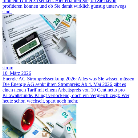
rund ein Drittel zu senken. Hier erfahren Sie, ob Sie davon
profitieren können und ob Sie damit wirklich günstig unterwegs
sind.
strom
10. März 2026
Energie AG Strompreissenkung 2026: Alles was Sie wissen müssen
Die Energie AG senkt ihren Strompreis: Ab 4. Mai 2026 gibt es
einen neuen Tarif mit einem Arbeitspreis von 10 Cent netto pro
Kilowattstunde. Klingt verlockend, doch ein Vergleich zeigt: Wer
heute schon wechselt, spart noch mehr.