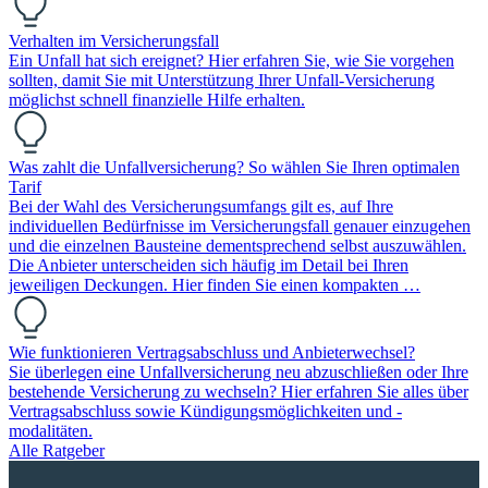
Verhalten im Versicherungsfall
Ein Unfall hat sich ereignet? Hier erfahren Sie, wie Sie vorgehen
sollten, damit Sie mit Unterstützung Ihrer Unfall-Versicherung
möglichst schnell finanzielle Hilfe erhalten.
Was zahlt die Unfallversicherung? So wählen Sie Ihren optimalen
Tarif
Bei der Wahl des Versicherungsumfangs gilt es, auf Ihre
individuellen Bedürfnisse im Versicherungsfall genauer einzugehen
und die einzelnen Bausteine dementsprechend selbst auszuwählen.
Die Anbieter unterscheiden sich häufig im Detail bei Ihren
jeweiligen Deckungen. Hier finden Sie einen kompakten …
Wie funktionieren Vertragsabschluss und Anbieterwechsel?
Sie überlegen eine Unfallversicherung neu abzuschließen oder Ihre
bestehende Versicherung zu wechseln? Hier erfahren Sie alles über
Vertragsabschluss sowie Kündigungsmöglichkeiten und -
modalitäten.
Alle Ratgeber