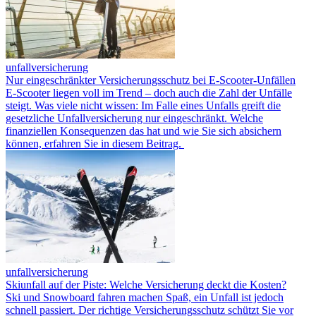
unfallversicherung
Nur eingeschränkter Versicherungsschutz bei E-Scooter-Unfällen
E-Scooter liegen voll im Trend – doch auch die Zahl der Unfälle
steigt. Was viele nicht wissen: Im Falle eines Unfalls greift die
gesetzliche Unfallversicherung nur eingeschränkt. Welche
finanziellen Konsequenzen das hat und wie Sie sich absichern
können, erfahren Sie in diesem Beitrag.
unfallversicherung
Skiunfall auf der Piste: Welche Versicherung deckt die Kosten?
Ski und Snowboard fahren machen Spaß, ein Unfall ist jedoch
schnell passiert. Der richtige Versicherungsschutz schützt Sie vor