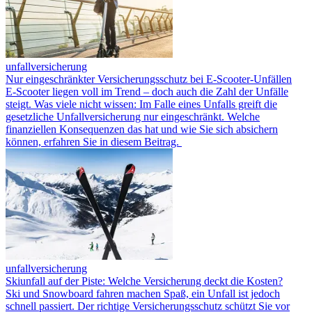
unfallversicherung
Nur eingeschränkter Versicherungsschutz bei E-Scooter-Unfällen
E-Scooter liegen voll im Trend – doch auch die Zahl der Unfälle
steigt. Was viele nicht wissen: Im Falle eines Unfalls greift die
gesetzliche Unfallversicherung nur eingeschränkt. Welche
finanziellen Konsequenzen das hat und wie Sie sich absichern
können, erfahren Sie in diesem Beitrag.
unfallversicherung
Skiunfall auf der Piste: Welche Versicherung deckt die Kosten?
Ski und Snowboard fahren machen Spaß, ein Unfall ist jedoch
schnell passiert. Der richtige Versicherungsschutz schützt Sie vor