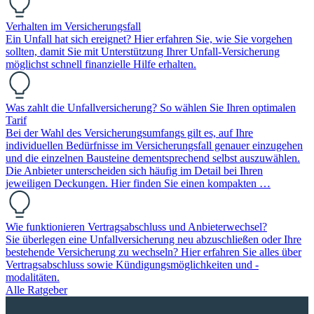
Verhalten im Versicherungsfall
Ein Unfall hat sich ereignet? Hier erfahren Sie, wie Sie vorgehen
sollten, damit Sie mit Unterstützung Ihrer Unfall-Versicherung
möglichst schnell finanzielle Hilfe erhalten.
Was zahlt die Unfallversicherung? So wählen Sie Ihren optimalen
Tarif
Bei der Wahl des Versicherungsumfangs gilt es, auf Ihre
individuellen Bedürfnisse im Versicherungsfall genauer einzugehen
und die einzelnen Bausteine dementsprechend selbst auszuwählen.
Die Anbieter unterscheiden sich häufig im Detail bei Ihren
jeweiligen Deckungen. Hier finden Sie einen kompakten …
Wie funktionieren Vertragsabschluss und Anbieterwechsel?
Sie überlegen eine Unfallversicherung neu abzuschließen oder Ihre
bestehende Versicherung zu wechseln? Hier erfahren Sie alles über
Vertragsabschluss sowie Kündigungsmöglichkeiten und -
modalitäten.
Alle Ratgeber