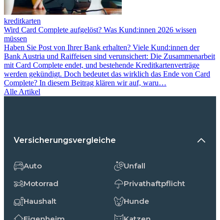
kreditkarten
Wird Card Complete aufgelöst? Was Kund:innen 2026 wissen
müssen
Haben Sie Post von Ihrer Bank erhalten? Viele Kund:innen der
Bank Austria und Raiffeisen sind verunsichert: Die Zusammenarbeit
mit Card Complete endet, und bestehende Kreditkartenverträge
werden gekündigt. Doch bedeutet das wirklich das Ende von Card
Complete? In diesem Beitrag klären wir auf, waru…
Alle Artikel
Versicherungsvergleiche
Auto
Unfall
Motorrad
Privathaftpflicht
Haushalt
Hunde
Eigenheim
Katzen