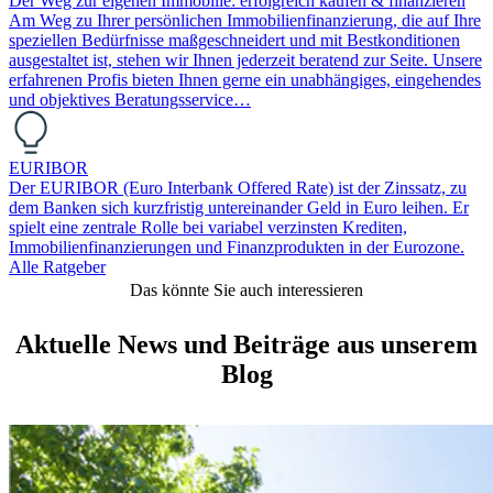
Der Weg zur eigenen Immobilie: erfolgreich kaufen & finanzieren
Am Weg zu Ihrer persönlichen Immobilienfinanzierung, die auf Ihre
speziellen Bedürfnisse maßgeschneidert und mit Bestkonditionen
ausgestaltet ist, stehen wir Ihnen jederzeit beratend zur Seite. Unsere
erfahrenen Profis bieten Ihnen gerne ein unabhängiges, eingehendes
und objektives Beratungsservice…
EURIBOR
Der EURIBOR (Euro Interbank Offered Rate) ist der Zinssatz, zu
dem Banken sich kurzfristig untereinander Geld in Euro leihen. Er
spielt eine zentrale Rolle bei variabel verzinsten Krediten,
Immobilienfinanzierungen und Finanzprodukten in der Eurozone.
Alle Ratgeber
Das könnte Sie auch interessieren
Aktuelle News und Beiträge aus unserem
Blog