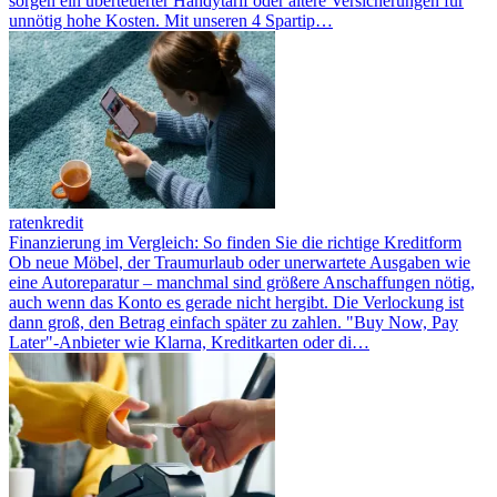
sorgen ein überteuerter Handytarif oder ältere Versicherungen für
unnötig hohe Kosten. Mit unseren 4 Spartip…
ratenkredit
Finanzierung im Vergleich: So finden Sie die richtige Kreditform
Ob neue Möbel, der Traumurlaub oder unerwartete Ausgaben wie
eine Autoreparatur – manchmal sind größere Anschaffungen nötig,
auch wenn das Konto es gerade nicht hergibt. Die Verlockung ist
dann groß, den Betrag einfach später zu zahlen. "Buy Now, Pay
Later"-Anbieter wie Klarna, Kreditkarten oder di…