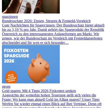
sparzinsen
Bundesschatz 2026: Zinsen, Steuern & Festgeld-Vergleich
Gute Nachrichten für Sparer:innen: Der Bundesschatz bietet aktuell
bis zu 3,10 % pro Jahr. Damit gehört das Sparprodukt der Republik
Österreich zu den interessantesten Anlageformen am Markt. Wir
zeigen, wie der Bundesschatz im Vergleich mit Festgeldangeboten
abschneidet und für wen er sich besonder…
strom
Geld sparen: Mit 4 Tipps 2026 Fixkosten senken
Angesichts der weiterhin hohen Teuerung stellt sich vielen die
Frage: Wo kann man aktuell Geld im Alltag sparen? Unser Tipp:
Werfen Sie wieder einmal einen Blick auf Ihre Verträge. Denn oft