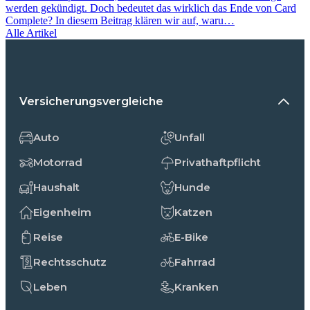
werden gekündigt. Doch bedeutet das wirklich das Ende von Card
Complete? In diesem Beitrag klären wir auf, waru…
Alle Artikel
Versicherungsvergleiche
Auto
Unfall
Motorrad
Privathaftpflicht
Haushalt
Hunde
Eigenheim
Katzen
Reise
E-Bike
Rechtsschutz
Fahrrad
Leben
Kranken