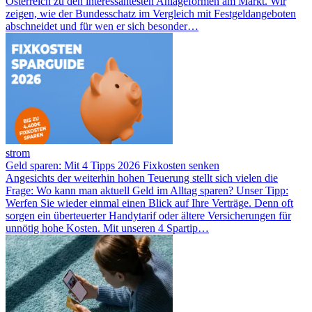
Österreich zu den interessantesten Anlageformen am Markt. Wir
zeigen, wie der Bundesschatz im Vergleich mit Festgeldangeboten
abschneidet und für wen er sich besonder…
strom
Geld sparen: Mit 4 Tipps 2026 Fixkosten senken
Angesichts der weiterhin hohen Teuerung stellt sich vielen die
Frage: Wo kann man aktuell Geld im Alltag sparen? Unser Tipp:
Werfen Sie wieder einmal einen Blick auf Ihre Verträge. Denn oft
sorgen ein überteuerter Handytarif oder ältere Versicherungen für
unnötig hohe Kosten. Mit unseren 4 Spartip…