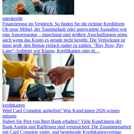
ratenkredit
Finanzierung im Vergleich: So finden Sie die richtige Kreditform
Ob neue Möbel, der Traumurlaub oder unerwartete Ausgaben wie
eine Autoreparatur – manchmal sind größere Anschaffungen nötig,
auch wenn das Konto es gerade nicht hergibt. Die Verlockung ist
dann groß, den Betrag einfach später zu zahlen. "Buy Now, Pay
Later"-Anbieter wie Klarna, Kreditkarten oder di…
kreditkarten
Wird Card Complete aufgelöst? Was Kund:innen 2026 wissen
müssen
Haben Sie Post von Ihrer Bank erhalten? Viele Kund:innen der
Bank Austria und Raiffeisen sind verunsichert: Die Zusammenarbeit
mit Card Complete endet, und bestehende Kreditkartenverträge